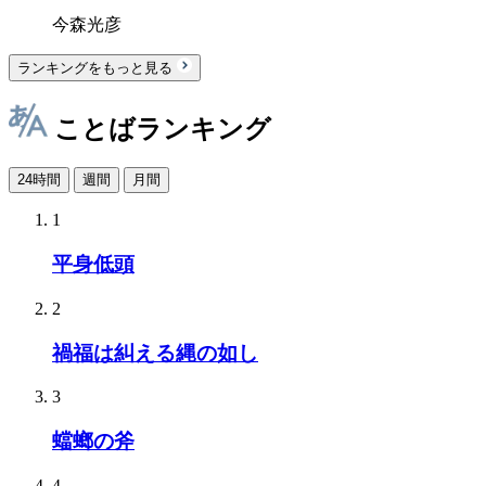
今森光彦
ランキングをもっと見る
ことばランキング
24時間
週間
月間
1
平身低頭
2
禍福は糾える縄の如し
3
蟷螂の斧
4