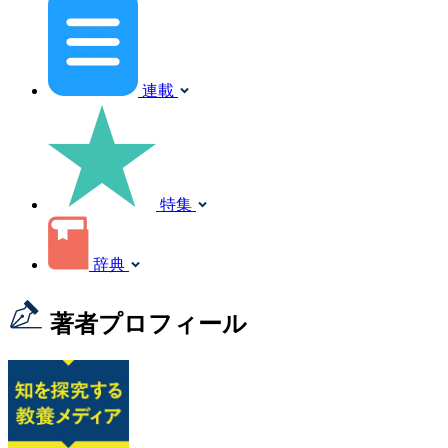
連載
特集
辞典
著者プロフィール