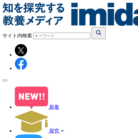
サイト内検索
新着
探究