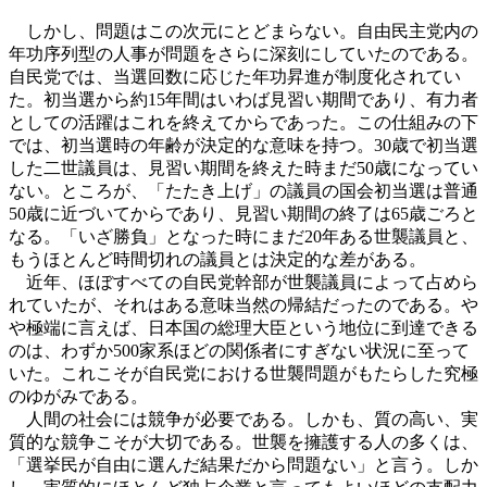
しかし、問題はこの次元にとどまらない。自由民主党内の
年功序列型の人事が問題をさらに深刻にしていたのである。
自民党では、当選回数に応じた年功昇進が制度化されてい
た。初当選から約15年間はいわば見習い期間であり、有力者
としての活躍はこれを終えてからであった。この仕組みの下
では、初当選時の年齢が決定的な意味を持つ。30歳で初当選
した二世議員は、見習い期間を終えた時まだ50歳になってい
ない。ところが、「たたき上げ」の議員の国会初当選は普通
50歳に近づいてからであり、見習い期間の終了は65歳ごろと
なる。「いざ勝負」となった時にまだ20年ある世襲議員と、
もうほとんど時間切れの議員とは決定的な差がある。
近年、ほぼすべての自民党幹部が世襲議員によって占めら
れていたが、それはある意味当然の帰結だったのである。や
や極端に言えば、日本国の総理大臣という地位に到達できる
のは、わずか500家系ほどの関係者にすぎない状況に至って
いた。これこそが自民党における世襲問題がもたらした究極
のゆがみである。
人間の社会には競争が必要である。しかも、質の高い、実
質的な競争こそが大切である。世襲を擁護する人の多くは、
「選挙民が自由に選んだ結果だから問題ない」と言う。しか