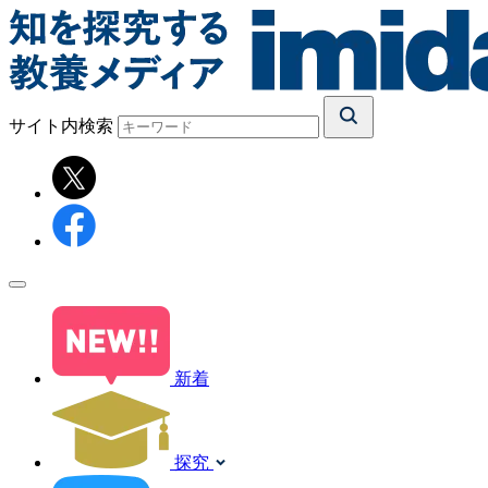
サイト内検索
新着
探究