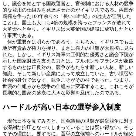
し、議会を軸とする国政運営と、官僚制における人材の競争
的な登用の仕組みを発達させたのがイギリスである。両国が
覇権を争った100年余りの「長い18世紀」の歴史が証明した
ことは、国土も人口も4倍の規模を誇ったフランスが敗れて
大革命へと至り、イギリスは大英帝国の建設に成功したとい
う事実である。
何が重要かは明らかであろう。もちろん、イギリスでも土
地所有貴族が権力を握り、まさに権力の世襲が大規模に見ら
れた。しかし、イギリス海軍の圧倒的な優秀さと議会下院が
示した国家財政を支える力とは、ブルボン朝フランスが象徴
するものとは正反対の、競争がもたらす新しい人材、新しい
知識、そして新しい産業によって成立していた。古い慣習や
社会的身分ではなく、競争こそがその柱であった。つまり、
世襲の仕組みから競争の仕組みに変革すること、これこそが
長期的な国家の盛衰に大きな影響を及ぼしたのである。
ハードルが高い日本の選挙参入制度
現代日本を見てみると、国会議員の世襲が選挙競争に対す
る深刻な抑圧となってしまっていることは疑い得ない。そし
てその理由は、要するに、選挙の立候補へのハードルが極め