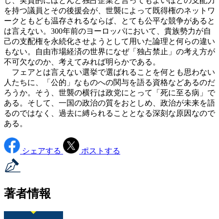
し、実質的にほとんど独占企業と言ってもよいほどの支配力
を持つ議員とその後援会が、世襲によって既得権のネットワ
ークともども温存されるならば、とても公平な競争があると
は言えない。300年前のヨーロッパにおいて、貴族勢力が自
己の支配権を永続化させようとして用いた論理と何らの違い
もない。自由市場経済の世界になぜ「独占禁止」の考え方が
不可欠なのか、考えてみれば明らかである。
フェアとは言えない選挙で選ばれることを何とも思わない
人たちに、「公的」なものへの関与を語る資格などあるのだ
ろうか。そう、世襲の横行は政党にとって「死に至る病」で
ある。そして、一国の政治の質をおとしめ、政治が未来を語
るのではなく、過去に縛られることとなる深刻な原因なので
ある。
シェアする
ポストする
著者情報