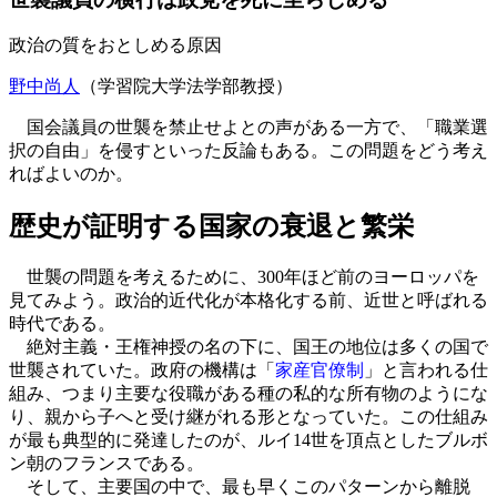
政治の質をおとしめる原因
野中尚人
（学習院大学法学部教授）
国会議員の世襲を禁止せよとの声がある一方で、「職業選
択の自由」を侵すといった反論もある。この問題をどう考え
ればよいのか。
歴史が証明する国家の衰退と繁栄
世襲の問題を考えるために、300年ほど前のヨーロッパを
見てみよう。政治的近代化が本格化する前、近世と呼ばれる
時代である。
絶対主義・王権神授の名の下に、国王の地位は多くの国で
世襲されていた。政府の機構は「
家産官僚制
」と言われる仕
組み、つまり主要な役職がある種の私的な所有物のようにな
り、親から子へと受け継がれる形となっていた。この仕組み
が最も典型的に発達したのが、ルイ14世を頂点としたブルボ
ン朝のフランスである。
そして、主要国の中で、最も早くこのパターンから離脱