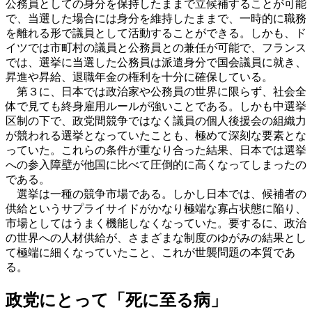
公務員としての身分を保持したままで立候補することが可能
で、当選した場合には身分を維持したままで、一時的に職務
を離れる形で議員として活動することができる。しかも、ド
イツでは市町村の議員と公務員との兼任が可能で、フランス
では、選挙に当選した公務員は派遣身分で国会議員に就き、
昇進や昇給、退職年金の権利を十分に確保している。
第３に、日本では政治家や公務員の世界に限らず、社会全
体で見ても終身雇用ルールが強いことである。しかも中選挙
区制の下で、政党間競争ではなく議員の個人後援会の組織力
が競われる選挙となっていたことも、極めて深刻な要素とな
っていた。これらの条件が重なり合った結果、日本では選挙
への参入障壁が他国に比べて圧倒的に高くなってしまったの
である。
選挙は一種の競争市場である。しかし日本では、候補者の
供給というサプライサイドがかなり極端な寡占状態に陥り、
市場としてはうまく機能しなくなっていた。要するに、政治
の世界への人材供給が、さまざまな制度のゆがみの結果とし
て極端に細くなっていたこと、これが世襲問題の本質であ
る。
政党にとって「死に至る病」