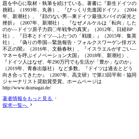
題を中心に取材・執筆を続けている。著書に『新生ドイツの
挑戦』（1993年、丸善）、『びっくり先進国ドイツ』（2004
年、新潮社）、『顔のない男―東ドイツ最強スパイの栄光と
挫折』（2007年、新潮社）、『なぜメルケルは「転向」した
のか―ドイツ原子力四〇年戦争の真実』（2012年、日経BP
社）、『日本とドイツ―ふたつの「戦後」』（2015年、集英
社）、『偽りの帝国―緊急報告・フォルクスワーゲン排ガス
不正の闇』（2016年、文藝春秋）、『イスラエルがすごい―
マネーを呼ぶイノベーション大国』（2018年、新潮社）、
『ドイツ人はなぜ、年290万円でも生活が「豊か」なのか』
（2019年、青春出版社） など多数。『ドイツは過去とどう
向き合ってきたか』（2007年、高文研）で第13回平和・協同
ジャーナリスト奨励賞受賞。ホームページは
http://www.tkumagai.de/
著者情報をもっと見る
探求一覧へ