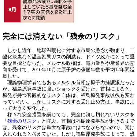
完全には消えない「残余のリスク」
しかし近年、地球温暖化に対する市民の懸念が強まり、二
酸化炭素など温室効果ガスの削減も、ドイツ政府にとって重
要な目標となった。メルケル政権は、電力業界や産業界の意
向を受けて、2010年10月に原子炉の稼働年数を平均12年間延
長した。
理論物理学者でもあるメルケル首相は原子力擁護派だった
が、福島原発事故に強いショックを受けた。首相によると、
原発が持つ客観的なリスク自体は、福島原発事故以後も変わ
っていない。しかしリスクに対する受け止め方は、事故によ
って大きく変化した。
様々な安全措置を講じても、完全に消し切れないリスクを
「
残余のリスク
」と呼ぶ。首相は福島原発事故が起きるまで
は、残余のリスクは重大な事故にはつながらないので、受け
入れられると考えていた。しかし福島原発事故によって、残