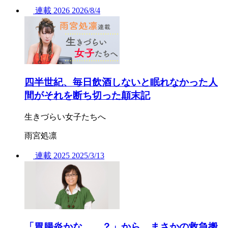
連載
2026
2026/
8/4
四半世紀、毎日飲酒しないと眠れなかった人
間がそれを断ち切った顛末記
生きづらい女子たちへ
雨宮処凛
連載
2025
2025/
3/13
「胃腸炎かな……？」から、まさかの救急搬