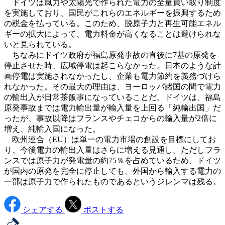
ドイツは風力や太陽光で作られた電力の全量買い取り制度
を実施しており、国民がこれらのエネルギーを振興するため
の税金を払っている。このため、脱原子力と再生可能エネル
ギーの拡大によって、電力料金が高くなることは避けられな
いと見られている。
ちなみにドイツ政府が福島原発事故の直後に7基の原発を
停止させた時、広域停電は起こらなかった。日本のような計
画停電は実施されなかったし、企業も電力節約を義務づけら
れなかった。その最大の理由は、ヨーロッパ諸国の間で電力
の輸出入が日常茶飯事になっていることだ。ドイツは、福島
原発事故までは電力輸出量が輸入量を上回る「純輸出国」だ
ったが、事故以降はフランスやチェコからの輸入量が2倍に
増え、純輸入国になった。
欧州連合（EU）は単一の電力市場の創設を目標にしてお
り、今後電力の輸出入量はさらに増える見通し。ただしフラ
ンスでは原子力が発電量の約75％を占めているため、ドイツ
が国内の原発を完全に停止しても、外国から輸入する電力の
一部は原子力で作られたものであるというジレンマは残る。
シェアする
ポストする