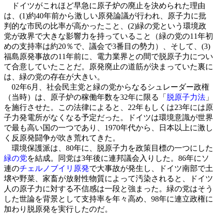
ドイツがこれほど早急に原子炉の廃止を決められた理由
は、(1)約40年前から激しい原発論議が行われ、原子力に批
判的な市民の比率が高かったこと、(2)緑の党という環境政
党が政界で大きな影響力を持っていること（緑の党の11年初
めの支持率は約20％で、議会で3番目の勢力）、そして、(3)
福島原発事故の11年前に、電力業界との間で脱原子力につい
て合意していたことだ。原発廃止の道筋が決まっていた裏に
は、緑の党の存在が大きい。
02年6月、社会民主党と緑の党からなるシュレーダー政権
（当時）は、原子炉の稼働年数を32年に限る「
脱原子力法
」
を施行させた。この法律によると、22年もしくは23年には原
子力発電所がなくなる予定だった。ドイツは環境意識が世界
で最も高い国の一つであり、1970年代から、日本以上に激し
く反原発闘争が吹き荒れてきた。
環境保護派は、80年に、脱原子力を政策目標の一つにした
緑の党
を結成。同党は3年後に連邦議会入りした。86年にソ
連の
チェルノブイリ原発
で大事故が発生し、ドイツ南部で土
壌や野菜、家畜が放射性物質によって汚染されると、ドイツ
人の原子力に対する不信感は一段と強まった。緑の党はそう
した世論を背景として支持率を年々高め、98年に連立政権に
加わり脱原発を実行したのだ。