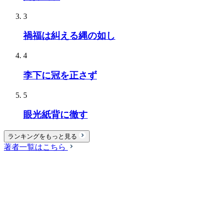
3
禍福は糾える縄の如し
4
李下に冠を正さず
5
眼光紙背に徹す
ランキングをもっと見る
著者一覧はこちら