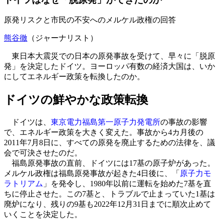
原発リスクと市民の不安へのメルケル政権の回答
熊谷徹
（ジャーナリスト）
東日本大震災での日本の原発事故を受けて、早々に「脱原
発」を決定したドイツ。ヨーロッパ有数の経済大国は、いか
にしてエネルギー政策を転換したのか。
ドイツの鮮やかな政策転換
ドイツは、
東京電力福島第一原子力発電所
の事故の影響
で、エネルギー政策を大きく変えた。事故から4カ月後の
2011年7月8日に、すべての原発を廃止するための法律を、議
会で可決させたのだ。
福島原発事故の直前、ドイツには17基の原子炉があった。
メルケル政権は福島原発事故が起きた4日後に、「
原子力モ
ラトリアム
」を発令し、1980年以前に運転を始めた7基を直
ちに停止させた。この7基と、トラブルで止まっていた1基は
廃炉になり、残りの9基も2022年12月31日までに順次止めて
いくことを決定した。