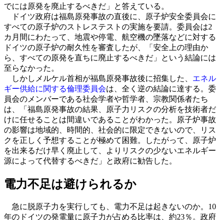
でには原発を廃止するべきだ」と答えている。
ドイツ政府は福島原発事故の直後に、原子炉安全委員会に
すべての原子炉のストレステストの実施を要請。委員会は2
カ月間にわたって、地震や停電、航空機の墜落などに対する
ドイツの原子炉の耐久性を審査したが、「安全上の理由か
ら、すべての原発を直ちに廃止するべきだ」という結論には
至らなかった。
しかしメルケル首相が福島原発事故後に招集した、
エネル
ギー供給に関する倫理委員会
は、全く逆の結論に達する。委
員会のメンバーである社会学者や哲学者、宗教関係者たち
は、「福島原発事故の結果、原子力リスクの分析を技術者だ
けに任せることは間違いであることがわかった。原子炉事故
の影響は地域的、時間的、社会的に限定できないので、リス
クを正しく予想することが極めて困難。したがって、原子炉
を出来るだけ早く廃止して、よりリスクの少ないエネルギー
源によって代替するべきだ」と政府に勧告した。
電力不足は避けられるか
急に脱原子力を実行しても、電力不足は起きないのか。10
年のドイツの発電量に原子力が占める比率は、約23％。政府