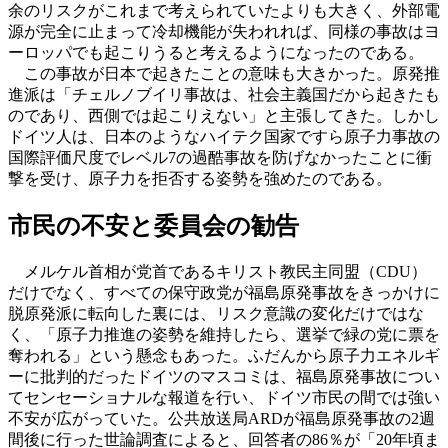
余のリスクがこれまで考えられていたよりも大きく、外部電
源が完全に止まって冷却機能が失われれば、同様の事故はヨ
ーロッパでも起こりうると考えるようになったのである。
この事故が日本で起きたことの意味も大きかった。原発推
進派は「チェルノブイリ事故は、社会主義国だから起きたも
のであり、西側では起こりえない」と主張してきた。しかし
ドイツ人は、日本のようなハイテク国家ですら原子力事故の
国際評価尺度でレベル7の過酷事故を防げなかったことに衝
撃を受け、原子力を拒否する姿勢を強めたのである。
市民の不安と委員会の勧告
メルケル首相が党首であるキリスト教民主同盟（CDU）
だけでなく、すべての保守政党が福島原発事故をきっかけに
脱原発派に転向した裏には、リスク意識の変化だけではな
く、「原子力推進の姿勢を維持したら、選挙で緑の党に票を
奪われる」という懸念もあった。ふだんから原子力エネルギ
ーに批判的だったドイツのマスコミは、福島原発事故につい
てセンセーショナルな報道を行い、ドイツ市民の間では強い
不安が広がっていた。公共放送局ARDが福島原発事故の2週
間後に行った世論調査によると、回答者の86％が「20年頃ま