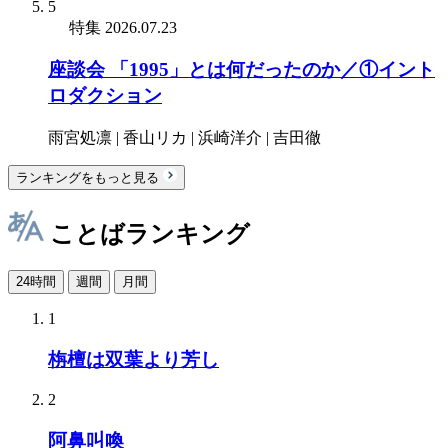
5
特集
2026.07.23
座談会 「1995」とは何だったのか／①イント
ロダクション
雨宮処凛 | 香山リカ | 浜崎洋介 | 吉田徹
ランキングをもっと見る
ことばランキング
24時間
週間
月間
1
栴檀は双葉より芳し
2
阿鼻叫喚