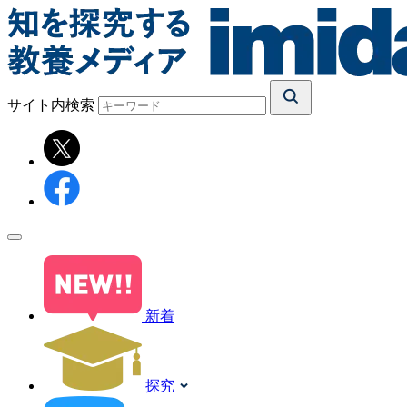
サイト内検索
新着
探究