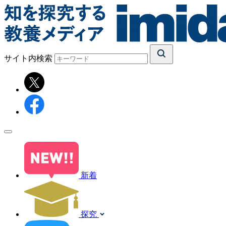
サイト内検索
新着
探究