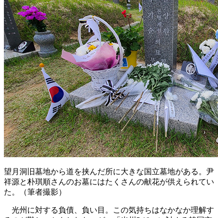
望月洞旧墓地から道を挟んだ所に大きな国立墓地がある。尹
祥源と朴琪順さんのお墓にはたくさんの献花が供えられてい
た。（筆者撮影）
光州に対する負債、負い目。この気持ちはなかなか理解す