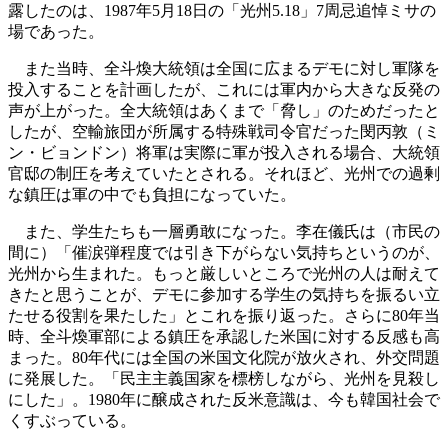
露したのは、1987年5月18日の「光州5.18」7周忌追悼ミサの
場であった。
また当時、全斗煥大統領は全国に広まるデモに対し軍隊を
投入することを計画したが、これには軍内から大きな反発の
声が上がった。全大統領はあくまで「脅し」のためだったと
したが、空輸旅団が所属する特殊戦司令官だった閔丙敦（ミ
ン・ビョンドン）将軍は実際に軍が投入される場合、大統領
官邸の制圧を考えていたとされる。それほど、光州での過剰
な鎮圧は軍の中でも負担になっていた。
また、学生たちも一層勇敢になった。李在儀氏は（市民の
間に）「催涙弾程度では引き下がらない気持ちというのが、
光州から生まれた。もっと厳しいところで光州の人は耐えて
きたと思うことが、デモに参加する学生の気持ちを振るい立
たせる役割を果たした」とこれを振り返った。さらに80年当
時、全斗煥軍部による鎮圧を承認した米国に対する反感も高
まった。80年代には全国の米国文化院が放火され、外交問題
に発展した。「民主主義国家を標榜しながら、光州を見殺し
にした」。1980年に醸成された反米意識は、今も韓国社会で
くすぶっている。