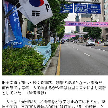
旧全南道庁前へと続く錦南路。銃撃の現場となった場所だ。
前夜祭では毎年、人で埋まるが今年は新型コロナにより閑散
としていた。（筆者撮影）
人々は「光州5.18」40周年をどう受け止めているのか。18
日の午前、文在寅大統領の演説には何度も「5月の精神」と