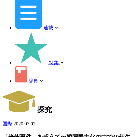
連載
特集
辞典
探究
国際
2020.07.02
「光州事件」を超えて〜韓国民主化の中で40年生