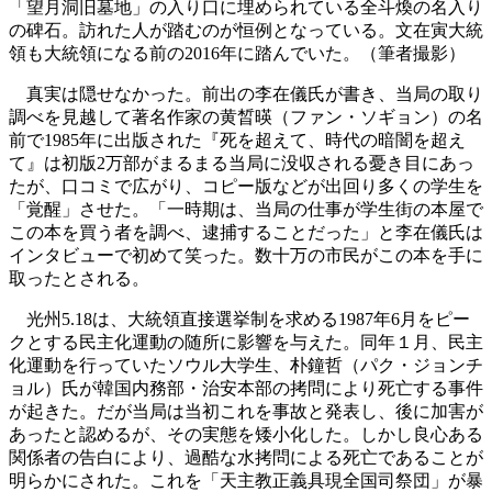
「望月洞旧墓地」の入り口に埋められている全斗煥の名入り
の碑石。訪れた人が踏むのが恒例となっている。文在寅大統
領も大統領になる前の2016年に踏んでいた。（筆者撮影）
真実は隠せなかった。前出の李在儀氏が書き、当局の取り
調べを見越して著名作家の黄晳暎（ファン・ソギョン）の名
前で1985年に出版された『死を超えて、時代の暗闇を超え
て』は初版2万部がまるまる当局に没収される憂き目にあっ
たが、口コミで広がり、コピー版などが出回り多くの学生を
「覚醒」させた。「一時期は、当局の仕事が学生街の本屋で
この本を買う者を調べ、逮捕することだった」と李在儀氏は
インタビューで初めて笑った。数十万の市民がこの本を手に
取ったとされる。
光州5.18は、大統領直接選挙制を求める1987年6月をピー
クとする民主化運動の随所に影響を与えた。同年１月、民主
化運動を行っていたソウル大学生、朴鐘哲（パク・ジョンチ
ョル）氏が韓国内務部・治安本部の拷問により死亡する事件
が起きた。だが当局は当初これを事故と発表し、後に加害が
あったと認めるが、その実態を矮小化した。しかし良心ある
関係者の告白により、過酷な水拷問による死亡であることが
明らかにされた。これを「天主教正義具現全国司祭団」が暴