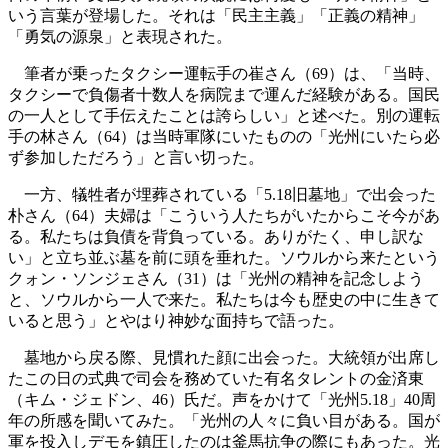
いう言葉が登場した。それは「民主主義」「正義の精神」
「勇気の源泉」と表現された。
筆者が乗ったタクシー運転手の崔さん（69）は、「当時、
タクシーで負傷者十数人を病院まで運んだ経験がある。国民
の一人として手伝えたことは誇らしい」と述べた。別の運転
手の林さん（64）は当時軍隊にいたものの「光州にいたら必
ず参加しただろう」と言い切った。
一方、犠牲者が埋葬されている「5.18旧墓地」で出会った
朴さん（64）夫婦は「こういう人たちがいたからこそ今があ
る。私たちは負債を背負っている。ありがたく、申し訳な
い」と立ち並ぶ墓を前に頭を垂れた。ソウルから来たという
クォン・ソンジェさん（31）は「光州の精神を記念しよう
と、ソウルから一人で来た。私たちは今も歴史の中に生きて
いると思う」とやはり神妙な面持ちで語った。
墓地から戻る際、見慣れた顔に出会った。大統領が出席し
たこの日の式典で司会を務めていた有名タレントの金済東
（キム・ジェドン、46）氏だ。声をかけて「光州5.18」40周
年の所感を聞いてみた。「光州の人々に負い目がある。国が
軍を投入しデモを鎮圧したのは釜馬抗争の際にもあった。光