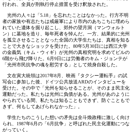
行われ、全員が刑執行停止措置を受け釈放された。
光州の人々は「5.18」を忘れたことはなかった。行方不明
者の家族や有志たちは戒厳軍により市内のあちこちに埋めら
れていた遺体を掘り起こし、郊外の望月洞（マンウォルト
ン）に墓地を造り、毎年死者を悼んだ。一方、結果的に光州
を孤立させることとなった全国の大学生たちは、真相を知る
ことで大きなショックを受けた。80年5月30日には西江大学
の金義気（キム・ウィギ）が光州の真相究明を求めてビルの
6階から飛び降りた。6月9日には労働者のキム・ジョンテが
「光州市民抗争の魂を慰労する」として焼身自殺した。
文在寅大統領は2017年8月、映画『タクシー運転手』の試
写会に参加した後、ドイツ公共放送ARDのインタビューを
受けた。その中で「光州を知らせることが、そのまま民主化
運動だった。私たちは光州に負債がある。光州があのように
やられている間、私たちは知ることもできず、防ぐこともで
きず、何もしてあげられなかった」。
学生たちのこうした想いの矛先は全斗煥政権に激しく向け
られ、1987年6月の「6月抗争」と呼ばれた民主化運動につな
がっていく。