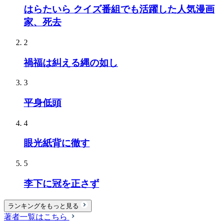
はらたいら クイズ番組でも活躍した人気漫画
家、死去
2
禍福は糾える縄の如し
3
平身低頭
4
眼光紙背に徹す
5
李下に冠を正さず
ランキングをもっと見る
著者一覧はこちら