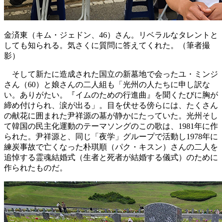
金済東（キム・ジェドン、46）さん。リベラルなタレントと
しても知られる。気さくに質問に答えてくれた。（筆者撮
影）
そして新たに造成された国立の新墓地で会ったユ・ミンジ
さん（60）と娘さんの二人組も「光州の人たちに申し訳な
い。ありがたい。『イムのための行進曲』を聞くたびに胸が
締め付けられ、涙が出る」。目を伏せる傍らには、たくさん
の献花に囲まれた尹祥源の墓が静かにたっていた。光州そし
て韓国の民主化運動のテーマソングのこの歌は、1981年に作
られた。尹祥源と、同じ「夜学」グループで活動し1978年に
練炭事故で亡くなった朴琪順（パク・キスン）さんの二人を
追悼する霊魂結婚式（生者と死者が結婚する儀式）のために
作られたものだ。