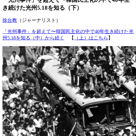
き続けた光州5.18を知る（下）
徐台教
（ジャーナリスト）
「光州事件」を超えて〜韓国民主化の中で40年生き続けた光
州5.18を知る（中）から続く
【
（上）はこちら
】