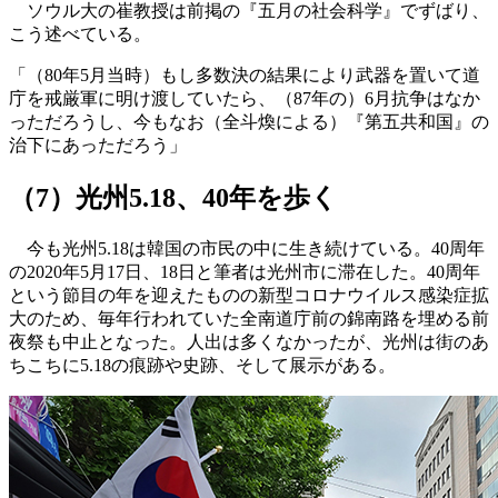
ソウル大の崔教授は前掲の『五月の社会科学』でずばり、
こう述べている。
「（80年5月当時）もし多数決の結果により武器を置いて道
庁を戒厳軍に明け渡していたら、（87年の）6月抗争はなか
っただろうし、今もなお（全斗煥による）『第五共和国』の
治下にあっただろう」
（7）光州5.18、40年を歩く
今も光州5.18は韓国の市民の中に生き続けている。40周年
の2020年5月17日、18日と筆者は光州市に滞在した。40周年
という節目の年を迎えたものの新型コロナウイルス感染症拡
大のため、毎年行われていた全南道庁前の錦南路を埋める前
夜祭も中止となった。人出は多くなかったが、光州は街のあ
ちこちに5.18の痕跡や史跡、そして展示がある。