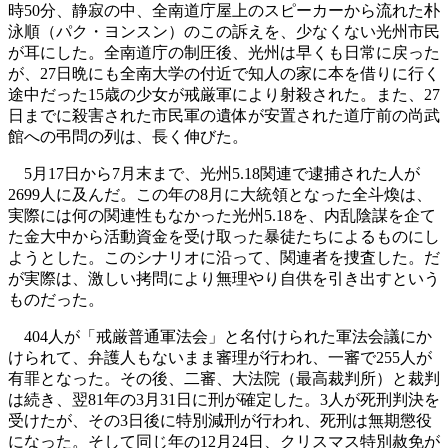
時50分、静寂の中、全南道庁屋上のスピーカーから流れた朴
泳順（パク・ヨンスン）のこの訴えを、少なくない光州市民
が耳にした。全南道庁の制圧後、光州は早くも日常に戻った
が、27日晩にも全南大学の付近で知人の家に本を借りに行く
途中だった15歳の少女が戒厳軍により射殺された。また、27
日までに殺害された市民軍の遺体が安置された道庁前の尚武
館への弔問の列は、長く伸びた。
5月17日から7月末まで、光州5.18関連で逮捕された人が
2699人に及んだ。この年の8月に大統領となった全斗煥は、
実際には何の関連性もなかった光州5.18を、内乱陰謀を企て
た金大中から活動資金を受け取った暴徒たちによるものにし
ようとした。このシナリオに沿って、関連者を捜査した。だ
が実際は、激しい拷問により無理やり自供を引き出すという
ものだった。
404人が「戒厳普通軍法会」と名付けられた軍法会議にか
けられて、弁護人もないまま審理が行われ、一審で255人が
有罪となった。その後、二審、大法院（最高裁判所）と裁判
は続き、翌81年の3月31日に刑が確定した。3人が死刑判決を
受けたが、その3日後に特別減刑が行われ、死刑は無期懲役
になった。そして同じ年の12月24日、クリスマス特別赦免が