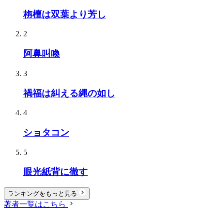
栴檀は双葉より芳し
2
阿鼻叫喚
3
禍福は糾える縄の如し
4
ショタコン
5
眼光紙背に徹す
ランキングをもっと見る
著者一覧はこちら