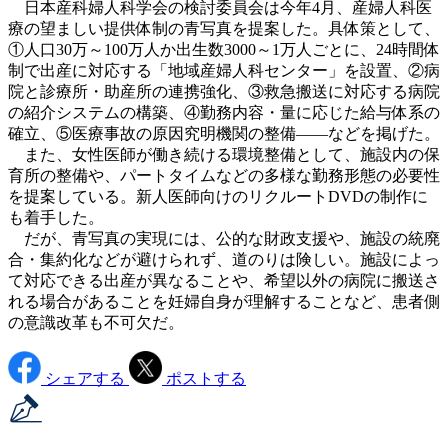
日本産科婦人科学会の検討委員会は今年4月、産婦人科医
療の望ましい提供体制の青写真を提案した。具体策として、
①人口30万～100万人か出生数3000～1万人ごとに、24時間体
制で出産に対応する「地域産婦人科センター」を設置、②病
院と診療所・助産所の連携強化、③救急搬送に対応する病院
の紹介システムの構築、④勤務内容・量に応じた給与体系の
確立、⑤医療事故の原因究明機関の整備――などを掲げた。
また、女性医師が働き続ける環境整備として、施設内の保
育所の整備や、パートタイムなどの多様な勤務形態の必要性
を提案している。新人医師向けのリクルートDVDの制作に
も着手した。
だが、青写真の実現には、公的な財政支援や、施設の統廃
合・集約化などが避けられず、道のりは険しい。施設によっ
て対応できる出産が異なることや、希望以外の病院に搬送さ
れる場合があることを妊婦自身が理解することなど、患者側
の意識改革も不可欠だ。
シェアする
ポストする