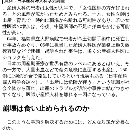
。産婦人科の患者は女性が大半で、「女性医師の方が好まれ
る」との風潮が広がったためとみられる。一方、女性医師は
出産・育児で一時的に職場から離れる可能性があり、若い女
性医師の増加は、今後、中堅医師の不足に拍車をかける可能
性が高い。
04年、福島県立大野病院で患者が帝王切開手術中に死亡し
た事故をめぐり、06年に担当した産婦人科医が業務上過失致
死容疑などで逮捕、起訴された事件は、多くの産婦人科医に
ショックを与えた。
日本の周産期医療が世界有数のレベルにあるとはいえ、そ
の一方で、大量出血などで命の危機に直面する出産は、250
例に1例の割合で発生しているという現実もある（日本産科
婦人科学会調べ）。「出産には危険が伴う」という認識が社
会全体から薄れ、出産のトラブルが訴訟や事件に結びつきや
すくなり、医師が産婦人科を離れる一因になっている。
崩壊は食い止められるのか
このような事態を解決するためには、どんな対策が必要な
のか。