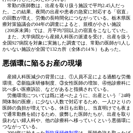
常勤の医師数は、出産を取り扱う施設で平均2.45人だっ
た。この結果、夜間の出産や患者の急変に対応する「宿直」
の回数が増え、労働の長時間化につながっている。栃木県医
療対策協議会の04年の調査によると、規模が小さい施設
（200床未満）では、月平均7回以上の宿直をこなしていた。
また、大学病院から産婦人科医の派遣を受け、出産を扱う
全国927病院を対象に実施した調査では、常勤の医師が1人し
かいない施設が全国で132カ所（全体の14％）もあった。
悪循環に陥るお産の現場
産婦人科医減少の背景には、①人員不足による過酷な労働
環境、②新臨床研修制度、③女性医師の増加、④他診療科に
比べ多い医療訴訟、などがあると指摘されている。
労働環境については既に述べたように、出産という「24時
間体制の医療」に少ない人数で対応するため、一人ひとりの
医師の負担が増えている。休日も出勤し、当直明けでも夜ま
で通常勤務を続けるため、疲弊した医師たちが、出産を取り
扱わない婦人科や、他の診療科へ移っていくという悪循環に
つながっている。
2004年に始まった
新臨床研修制度
は、医師免許を取ったば