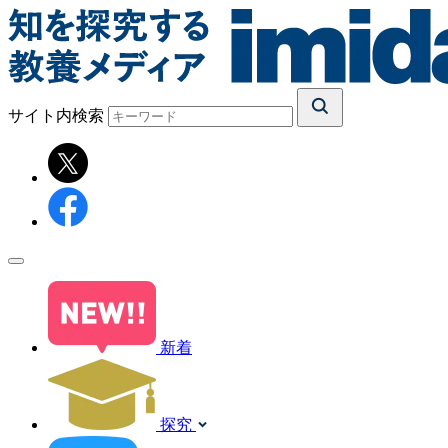
サイト内検索
新着
探究