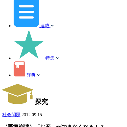
連載
特集
辞典
探究
社会問題
2012.09.15
〈医療崩壊〉「お産」ができなくなる！？