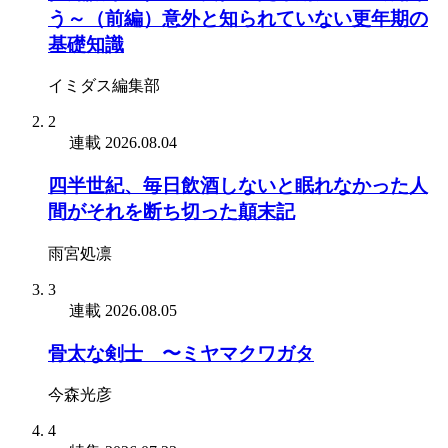
う～（前編）意外と知られていない更年期の
基礎知識
イミダス編集部
2
連載
2026.08.04
四半世紀、毎日飲酒しないと眠れなかった人
間がそれを断ち切った顛末記
雨宮処凛
3
連載
2026.08.05
骨太な剣士 〜ミヤマクワガタ
今森光彦
4