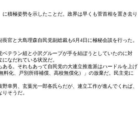
」に積極姿勢を示したことだ。政界は早くも菅首相を置き去り
長官と大島理森自民党副総裁も6月4日に極秘会談を行った。
党ベテラン組と小沢グループが手を結ぼうとしていたのに対
立になだれている状況だ。
もある。それもあって自民党の大連立推進派はハードルを上げ
無料化、戸別所得補償、高校無償化）」の放棄だ。民主党に
枝野幸男、玄葉光一郎各氏らだが、連立工作が進んでくれば、
なりそうだ。