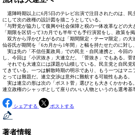
退陣時期以上に6月5日のテレビ出演で注目されたのは、民
にして次の政権の設計図を描こうとしている。
「与野党が協力して復興や社会保障と税の一体改革などの大
「期限を区切って3カ月でも半年でも予行演習をし、政策を
双方から浮かび上がるのは「期間限定・テーマ限定」の大連
仙谷氏が期間を「6カ月から1年間」と幅を持たせたのに対し
実は先の「不信任案政局」での民主・自民連携と、今回の「
し、今回は「小沢抜き」大連立だ。「菅抜き」でもある。菅
それでも大連立には課題が山積している。民主党と自民党双
てきている。一つは解散時期の明示であり、もう一つはマニ
とっては難題だ。連立交渉は意外に難航する可能性もある。
実は連立の形は次の「ポスト菅」選びとも大きくかかわる。
連立政権のシャッポとして座りのいい人物というのも選考基
シェアする
ポストする
著者情報