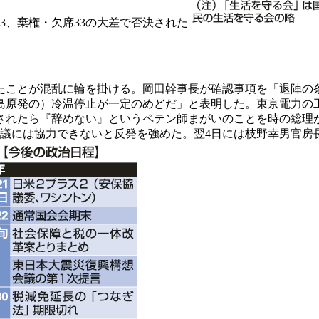
3、棄権・欠席33の大差で否決された
ことが混乱に輪を掛ける。岡田幹事長が確認事項を「退陣の
原発の）冷温停止が一定のめどだ」と表明した。東京電力の工
されたら『辞めない』というペテン師まがいのことを時の総理
議には協力できないと反発を強めた。翌4日には枝野幸男官房