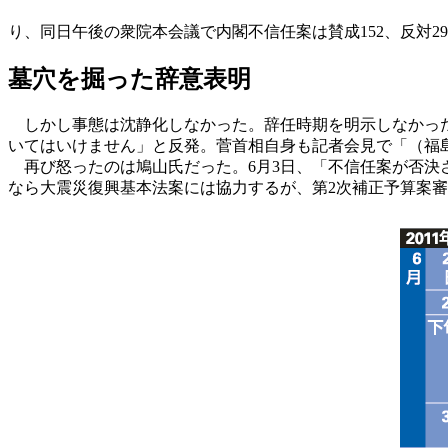
り、同日午後の衆院本会議で内閣不信任案は賛成152、反対29
墓穴を掘った辞意表明
しかし事態は沈静化しなかった。辞任時期を明示しなかった
いてはいけません」と反発。菅首相自身も記者会見で「（福島
再び怒ったのは鳩山氏だった。6月3日、「不信任案が否決
なら大震災復興基本法案には協力するが、第2次補正予算案審