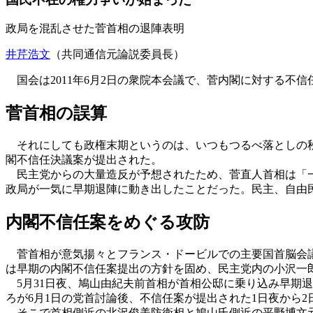
政局を混乱させた菅首相の退陣表明
井芹浩文
（共同通信元論説委員長）
国会は2011年6月2日の衆院本会議で、菅内閣に対する不
菅首相の誤算
それにしても政権末期というのは、いつもつるべ落としの秋
閣不信任決議案が提出された。
民主党からの大量造反が予想されたため、菅直人首相は「一
政局が一気に早期退陣に動き出したことだった。民主、自由
内閣不信任案をめぐる攻防
菅首相が意気揚々とフランス・ドービルでの主要国首脳会議（
は早期の内閣不信任案提出の方針を固め、民主党内の小沢一
5月31日夜、鳩山由紀夫前首相が首相公邸に乗り込み早期
ろが6月1日の党首討論後、不信任案が提出された1日夜から
そこで首相側近の北沢俊美防衛相と鳩山氏側近の平野博文元