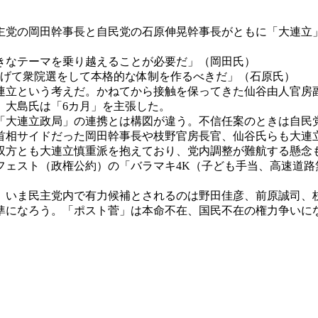
主党の岡田幹事長と自民党の石原伸晃幹事長がともに「大連立
きなテーマを乗り越えることが必要だ」（岡田氏）
掲げて衆院選をして本格的な体制を作るべきだ」（石原氏）
立という考えだ。かねてから接触を保ってきた仙谷由人官房副
、大島氏は「6カ月」を主張した。
大連立政局」の連携とは構図が違う。不信任案のときは自民
首相サイドだった岡田幹事長や枝野官房長官、仙谷氏らも大連
方とも大連立慎重派を抱えており、党内調整が難航する懸念
フェスト（政権公約）の「バラマキ4K（子ども手当、高速道路
いま民主党内で有力候補とされるのは野田佳彦、前原誠司、
準になろう。「ポスト菅」は本命不在、国民不在の権力争いに