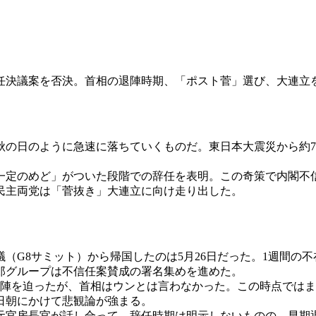
信任決議案を否決。首相の退陣時期、「ポスト菅」選び、大連立
の日のように急速に落ちていくものだ。東日本大震災から約7
定のめど」がついた段階での辞任を表明。この奇策で内閣不
民主両党は「菅抜き」大連立に向け走り出した。
G8サミット）から帰国したのは5月26日だった。1週間の
郎グループは不信任案賛成の署名集めを進めた。
退陣を迫ったが、首相はウンとは言わなかった。この時点では
2日朝にかけて悲観論が強まる。
官房長官が話し合って、辞任時期は明示しないものの、早期