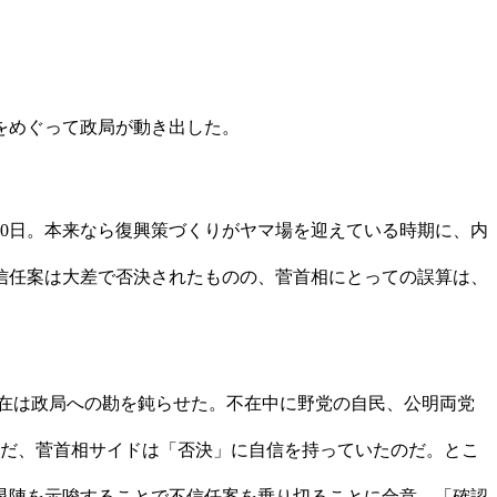
をめぐって政局が動き出した。
0日。本来なら復興策づくりがヤマ場を迎えている時期に、内
信任案は大差で否決されたものの、菅首相にとっての誤算は、
不在は政局への勘を鈍らせた。不在中に野党の自民、公明両党
まだ、菅首相サイドは「否決」に自信を持っていたのだ。とこ
退陣を示唆することで不信任案を乗り切ることに合意。「確認