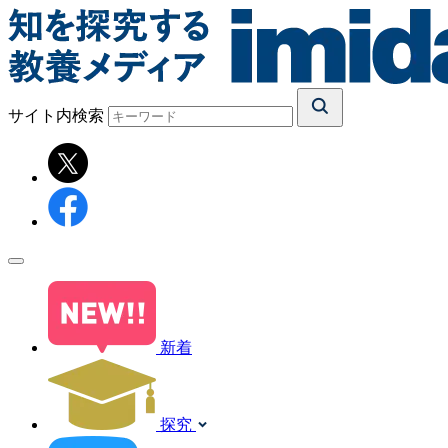
サイト内検索
新着
探究