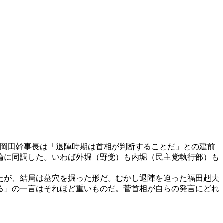
。岡田幹事長は「退陣時期は首相が判断することだ」との建前
論に同調した。いわば外堀（野党）も内堀（民主党執行部）も
たが、結局は墓穴を掘った形だ。むかし退陣を迫った福田赳夫
る」の一言はそれほど重いものだ。菅首相が自らの発言にどれ