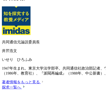
共同通信元論説委員長
井芹浩文
いせり ひろふみ
1947年生まれ。東京大学法学部卒。共同通信社政治部記者、
（1986年、教育社）、『派閥再編成』（1988年、中公新書
著者情報をもっと見る
探求一覧へ