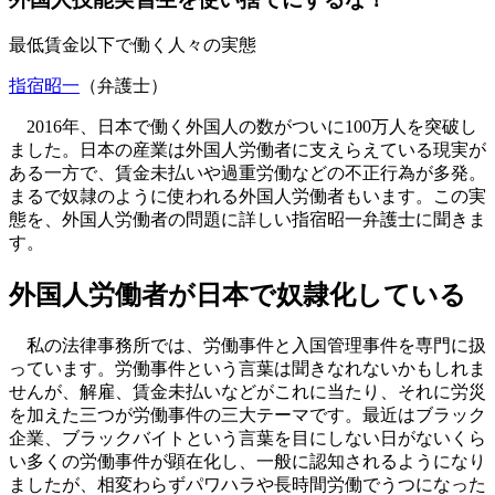
最低賃金以下で働く人々の実態
指宿昭一
（弁護士）
2016年、日本で働く外国人の数がついに100万人を突破し
ました。日本の産業は外国人労働者に支えらえている現実が
ある一方で、賃金未払いや過重労働などの不正行為が多発。
まるで奴隷のように使われる外国人労働者もいます。この実
態を、外国人労働者の問題に詳しい指宿昭一弁護士に聞きま
す。
外国人労働者が日本で奴隷化している
私の法律事務所では、労働事件と入国管理事件を専門に扱
っています。労働事件という言葉は聞きなれないかもしれま
せんが、解雇、賃金未払いなどがこれに当たり、それに労災
を加えた三つが労働事件の三大テーマです。最近はブラック
企業、ブラックバイトという言葉を目にしない日がないくら
い多くの労働事件が顕在化し、一般に認知されるようになり
ましたが、相変わらずパワハラや長時間労働でうつになった