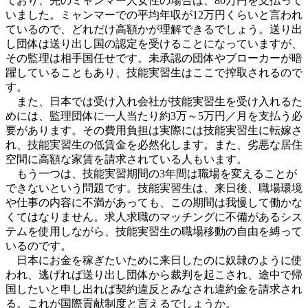
ており、先のミャンマー人女性の場合は、80万円を支払って
いました。ミャンマーでの平均年収が12万円くらいと言われ
ているので、どれだけ高額かが理解できるでしょう。送り出
し団体は送り出し国の認定を受けることになっていますが、
その監理は相手国任せです。未承認の団体やブローカーが暗
躍していることもあり、技能実習生はここで搾取されるので
す。
また、日本では受け入れ会社が技能実習生を受け入れるた
めには、監理団体に一人当たり約3万～5万円／月を支払う必
要があります。その費用負担は実際には技能実習生に転嫁さ
れ、技能実習生の低賃金を必然化します。また、劣悪な居住
空間に高額な家賃を請求されている人もいます。
もう一つは、技能実習期間の3年間は職場を変えることが
できないという問題です。技能実習生は、来日後、職場環境
や仕事の内容に不満があっても、この期間は我慢して働かな
くてはなりません。求人求職のマッチングに不備があるシス
テムを使用しながら、技能実習生の職場移動の自由を縛って
いるのです。
日本にお金を稼ぎたいために来日したのに奴隷のように使
われ、逃げれば送り出し団体から裁判を起こされ、途中で帰
国したいと申し出れば契約違反とみなされ違約金を請求され
る。これが国際貢献制度と言えるでしょうか。