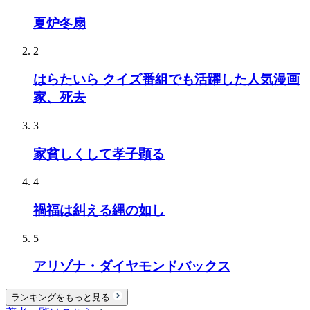
夏炉冬扇
2
はらたいら クイズ番組でも活躍した人気漫画
家、死去
3
家貧しくして孝子顕る
4
禍福は糾える縄の如し
5
アリゾナ・ダイヤモンドバックス
ランキングをもっと見る