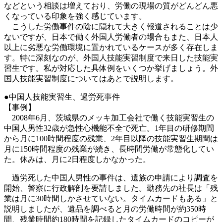
などという相談は増えており、労働の現場の質がどんどん悪
くなっている印象を強く感じています。
こうした労働事件の陰に隠れて大きく報道されることは少
ないですが、日本で働く外国人労働者の場合もまた、日本人
以上に劣悪な労働環境に置かれているケースが多く存在しま
す。特に深刻なのが、外国人技能実習制度で来日した技能実
習生です。私が対応した具体例をいくつか挙げましょう。外
国人技能実習制度についてはあとで説明します。
●中国人技能実習生、過労死事件
【事例】
2008年6月、茨城県のメッキ加工会社で働く技能実習生の
中国人男性32歳が急性心機能不全で死亡。1年目の研修期間
から月に100時間程度の残業、2年目以降の技能実習生期間は
月に150時間程度の残業が続き、長時間労働が常態化してい
た。休みは、月に2日程度しかなかった。
過労死した中国人男性の事件は、遺族の申請により調査を
開始、警察に行政解剖を要請しました。勤務先の社長は「残
業は月に30時間しかさせていない。タイムカードもある」と
説明しましたが、遺品を調べると月の労働時間が約350時
間、残業時間約180時間を記録したタイムカードのコピーが