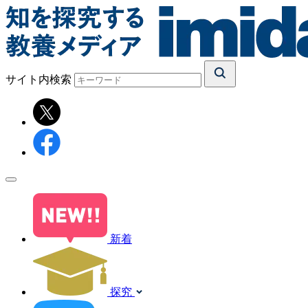
サイト内検索
新着
探究