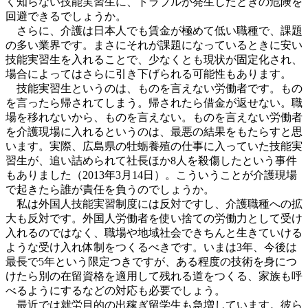
く知らない技能実習生に、トラブルが発生したときの危険を
回避できるでしょうか。
さらに、介護は日本人でも賃金が極めて低い職種で、課題
の多い業界です。まさにそれが課題になっているときに安い
技能実習生を入れることで、少なくとも現状が固定化され、
場合によってはさらに引き下げられる可能性もあります。
技能実習生というのは、ものを言えない労働者です。もの
を言ったら帰されてしまう。帰されたら借金が返せない。職
場を移れないから、ものを言えない。ものを言えない労働者
を介護現場に入れるというのは、最悪の結果をもたらすと思
います。実際、広島県の牡蛎養殖の仕事に入っていた技能実
習生が、追い詰められて社長ほか8人を殺傷したという事件
もありました（2013年3月14日）。こういうことが介護現場
で起きたら誰が責任を負うのでしょうか。
私は外国人技能実習制度には反対ですし、介護職種への拡
大も反対です。外国人労働者を使い捨ての労働力として受け
入れるのではなく、職場や地域社会できちんと生きていける
ような受け入れ体制をつくるべきです。いまは3年、今後は
最長で5年という限定つきですが、ある程度の技術を身につ
けたら別の在留資格を適用して残れる道をつくる、家族も呼
べるようにするなどの対応も必要でしょう。
最近では就労目的の出稼ぎ留学生も急増しています。彼ら