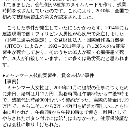
出てきました。会社側が2種類のタイムカードを作り、残業
時間を改ざんしていたのです。これにより、2010年、全国で
初めて技能実習生の労災が認定されました。
こうした事件が発生していたにもかかわらず、2014年にも
建設現場で働くフィリピン人男性が心疾患で死亡しました
（16年に過労死認定）。公益財団法人・国際研修協力機構
（JITCO）によると、1992～2011年度までに285人の技能実
習生が死亡しており、そのうちの85人が脳・心臓疾患で死
亡、26人が自殺しています。この多くは過労死だと思われま
す。
●ミャンマー人技能実習生、賃金未払い事件
【事例】
ミャンマー人女性は、2013年11月に縫製の仕事につくため
に来日。給料は月12万円、勤務時間は午前8時から午後5時ま
で、残業代は時給300円という契約だった。実際の賃金は月9
万円で、さらにそこから2万～4万円を経営が苦しいことを理
由に引かれた。午前7時から午後10時まで働き、雑用として
やらされたボタン付けには給与は出なかった。健康保険証な
どは会社に取り上げられた。