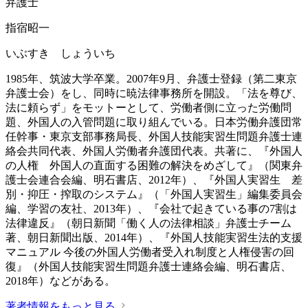
弁護士
指宿昭一
いぶすき しょういち
1985年、筑波大学卒業。2007年9月、弁護士登録（第二東京
弁護士会）をし、同時に暁法律事務所を開設。「法を尊び、
法に頼らず」をモットーとして、労働者側に立った労働問
題、外国人の入管問題に取り組んでいる。日本労働弁護団常
任幹事・東京支部事務局長、外国人技能実習生問題弁護士連
絡会共同代表、外国人労働者弁護団代表。共著に、『外国人
の人権 外国人の直面する困難の解決をめざして』（関東弁
護士会連合会編、明石書店、2012年）、『外国人実習生 差
別・抑圧・搾取のシステム』（「外国人実習生」編集委員会
編、学習の友社、2013年）、『会社で起きている事の7割は
法律違反』（朝日新聞「働く人の法律相談」弁護士チーム
著、朝日新聞出版、2014年）、『外国人技能実習生法的支援
マニュアル 今後の外国人労働者受入れ制度と人権侵害の回
復』（外国人技能実習生問題弁護士連絡会編、明石書店、
2018年）などがある。
著者情報をもっと見る