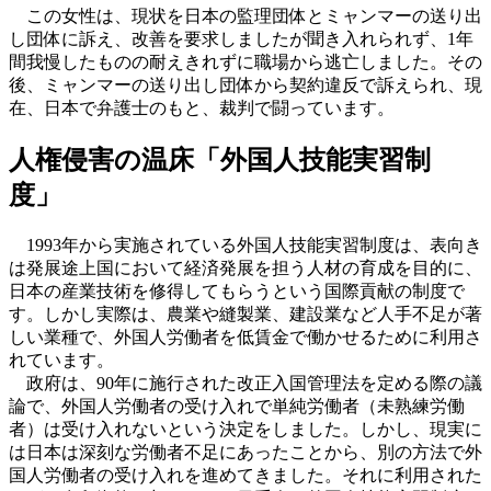
この女性は、現状を日本の監理団体とミャンマーの送り出
し団体に訴え、改善を要求しましたが聞き入れられず、1年
間我慢したものの耐えきれずに職場から逃亡しました。その
後、ミャンマーの送り出し団体から契約違反で訴えられ、現
在、日本で弁護士のもと、裁判で闘っています。
人権侵害の温床「外国人技能実習制
度」
1993年から実施されている外国人技能実習制度は、表向き
は発展途上国において経済発展を担う人材の育成を目的に、
日本の産業技術を修得してもらうという国際貢献の制度で
す。しかし実際は、農業や縫製業、建設業など人手不足が著
しい業種で、外国人労働者を低賃金で働かせるために利用さ
れています。
政府は、90年に施行された改正入国管理法を定める際の議
論で、外国人労働者の受け入れで単純労働者（未熟練労働
者）は受け入れないという決定をしました。しかし、現実に
は日本は深刻な労働者不足にあったことから、別の方法で外
国人労働者の受け入れを進めてきました。それに利用された