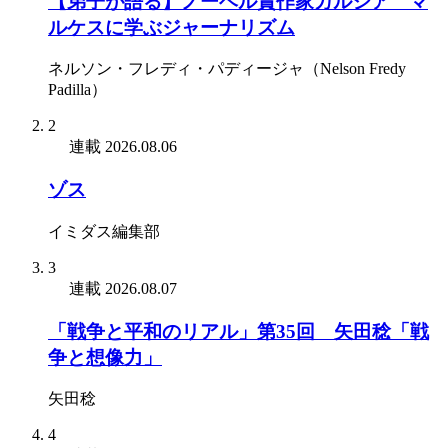
【弟子が語る】ノーベル賞作家ガルシア゠マ
ルケスに学ぶジャーナリズム
ネルソン・フレディ・パディージャ（Nelson Fredy
Padilla）
2
連載
2026.08.06
ゾス
イミダス編集部
3
連載
2026.08.07
「戦争と平和のリアル」第35回 矢田稔「戦
争と想像力」
矢田稔
4