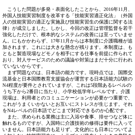
こうした問題が多発・表面化したことから、2016年11月、
外国人技能実習制度を改革する「技能実習適正化法」（外国
人の技能実習の適正な実施及び技能実習生の保護に関する法
律）が成立しました。しかし、今回の改正は管理監督を若干
強化しただけで、根本的なシステムの改善には至っていませ
ん。にもかかわらず、17年11月からは本制度に介護職種が追
加されます。これには大きな懸念が残ります。本制度は、も
ともと製造現場などモノを相手にする仕事を前提に作られて
おり、対人サービスのための議論や対策はまだ十分に行われ
ていないからです。
まず問題なのは、日本語の能力です。現時点では、国際交
流基金と日本国際教育支援協会が運営する日本語能力試験の
N4程度が要件とされていますが、これは5段階あるレベルの
うち下から2番目に当たり、小学校低学年レベルです。介護
現場は、利用者とのコミュニケーションが必要かつ重要で、
これがうまくいかないとお互いにストレスが生じます。それ
をN4レベルの日本語でどこまで対応できるのか心配です。
また、求められる業務は主に入浴や食事、排せつなど体に
触れるものですが、入国時に介護技術の修得は要件に入って
いません。日本語能力も足りず、文化的にも日本についてよ