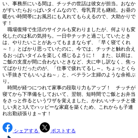
い、事務所にいる間は、チッチの世話は彼女が担当。おなか
がすいたらおっぱいタイムなので、母乳育児も継続。お昼の
暖かい時間帯にお風呂にも入れてもらえるので、大助かりで
す！
職場復帰で生活のサイクルも変わりましたが、何よりも変
化したのは私の気持ち。一日中チッチと過ごしていたとき
は、やりたいことがあってもままならず、「早く寝てくれ
～！」とばかり思っていたのに、今では、チッチと触れ合え
るおっぱいタイムを楽しく感じるように！ また、以前は、
ご飯の支度が間に合わないときなど、夫に申し訳なく、焦っ
てばかりだったのが、「仕事で疲れてるし～。ちょっとくら
い手抜きでもいいよね～」と、ベテラン主婦のような余裕ぶ
り。
時間が経つにつれて家事の段取り力もアップ！ チッチが
寝てから下準備をしておいて、翌朝、短時間でご飯とお弁当
をさっと作るというワザを覚えました。かわいいチッチと優
しい夫と3人でハッピーな家庭を築くため、これからも子連
れ出勤頑張りま～す！
シェアする
ポストする