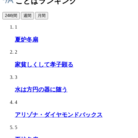
ことばランキング
24時間
週間
月間
1
夏炉冬扇
2
家貧しくして孝子顕る
3
水は方円の器に随う
4
アリゾナ・ダイヤモンドバックス
5