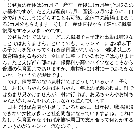
公務員の産休は3カ月で、産前・産後に1カ月半ずつ取るの
が基本ですが、たとえば産前1カ月、産後2カ月のように、自
分で好きなようにずらすことも可能。産休中の給料はまるま
る3カ月分もらえます。そして、産休直後から子連れで職場
復帰をする人が多いのです。
公務員だけではなく、どこの職場でも子連れ出勤は特別な
ことではありません。というのも、ミャンマーには2歳以下
の子どもを預かってくれる保育園がないから。3歳児以上の
保育園はあるものの、全国的に整っているわけではありませ
ん。たとえば都市部には、保育料が高いハイソなところから
普通の保育園までありますが、農村部には村に一つあるかな
いか、というのが現状です。
では、保育園のない農村部ではどうしているか？ 子守
は、おじいちゃんやおばあちゃん、年上の兄弟の役目。町で
はあまり見かけませんが、村に行けば、お兄ちゃんやお姉ち
ゃんが赤ちゃんをおんぶしながら遊んでいます。
日本では保育園が不足しているために、出産後、職場復帰
できない女性が多いと社会問題になっていますよね。これに
対し、保育園がなければ家族や周囲で支え合って何とかする
というのがミャンマー流なのです。