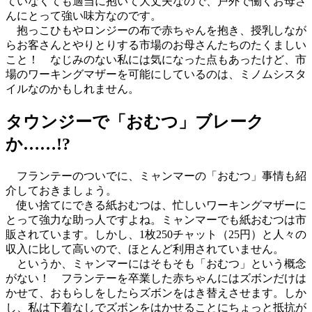
ていなくても適当に抱いて大丈夫なので、戸外で働くお母さ
んにとって強い味方なのです。
抱っこひもやロンジーの布で赤ちゃんを抱き、授乳しなが
らお客さんとやりとりする市場のお母さんたちのたくましい
こと！ なじみのない私には気になった点もあったけど、市
場のワーキングマザーを可能にしているのは、ミノムシスタ
イルなのかもしれません。
タウンジーで「おむつ」ブレーク
か……!?
フランテーのついでに、ミャンマーの「おむつ」事情も紹
介しておきましょう。
使い捨てにできる紙おむつは、忙しいワーキングマザーに
とって強力な助っ人ですよね。ミャンマーでも紙おむつは市
販されています。しかし、1枚250チャット（25円）と人々の
収入に比して高いので、ほとんど利用されていません。
というか、ミャンマーにはそもそも「おむつ」という概念
がない！ フランテーを卒業した赤ちゃんにはズボンだけは
かせて、おもらしをしたらズボンをはき替えさせます。しか
し、私は下着なしでズボンをはかせることにちょっと抵抗が