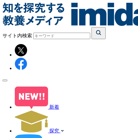
サイト内検索
新着
探究