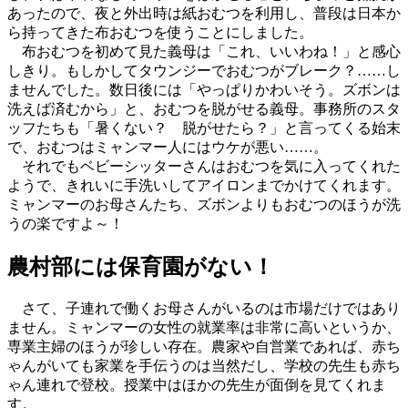
あったので、夜と外出時は紙おむつを利用し、普段は日本か
ら持ってきた布おむつを使うことにしました。
布おむつを初めて見た義母は「これ、いいわね！」と感心
しきり。もしかしてタウンジーでおむつがブレーク？……し
ませんでした。数日後には「やっぱりかわいそう。ズボンは
洗えば済むから」と、おむつを脱がせる義母。事務所のスタ
ッフたちも「暑くない？ 脱がせたら？」と言ってくる始末
で、おむつはミャンマー人にはウケが悪い……。
それでもベビーシッターさんはおむつを気に入ってくれた
ようで、きれいに手洗いしてアイロンまでかけてくれます。
ミャンマーのお母さんたち、ズボンよりもおむつのほうが洗
うの楽ですよ～！
農村部には保育園がない！
さて、子連れで働くお母さんがいるのは市場だけではあり
ません。ミャンマーの女性の就業率は非常に高いというか、
専業主婦のほうが珍しい存在。農家や自営業であれば、赤ち
ゃんがいても家業を手伝うのは当然だし、学校の先生も赤ち
ゃん連れで登校。授業中はほかの先生が面倒を見てくれま
す。