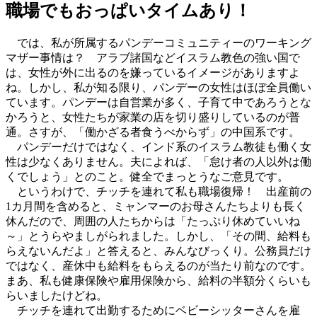
職場でもおっぱいタイムあり！
では、私が所属するパンデーコミュニティーのワーキング
マザー事情は？ アラブ諸国などイスラム教色の強い国で
は、女性が外に出るのを嫌っているイメージがありますよ
ね。しかし、私が知る限り、パンデーの女性はほぼ全員働い
ています。パンデーは自営業が多く、子育て中であろうとな
かろうと、女性たちが家業の店を切り盛りしているのが普
通。さすが、「働かざる者食うべからず」の中国系です。
パンデーだけではなく、インド系のイスラム教徒も働く女
性は少なくありません。夫によれば、「怠け者の人以外は働
くでしょう」とのこと。健全でまっとうなご意見です。
というわけで、チッチを連れて私も職場復帰！ 出産前の
1カ月間を含めると、ミャンマーのお母さんたちよりも長く
休んだので、周囲の人たちからは「たっぷり休めていいね
～」とうらやましがられました。しかし、「その間、給料も
らえないんだよ」と答えると、みんなびっくり。公務員だけ
ではなく、産休中も給料をもらえるのが当たり前なのです。
まあ、私も健康保険や雇用保険から、給料の半額分くらいも
らいましたけどね。
チッチを連れて出勤するためにベビーシッターさんを雇