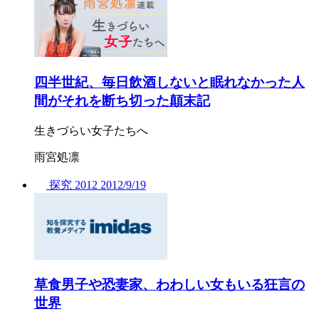
四半世紀、毎日飲酒しないと眠れなかった人
間がそれを断ち切った顛末記
生きづらい女子たちへ
雨宮処凛
探究
2012
2012/
9/19
草食男子や恐妻家、わわしい女もいる狂言の
世界