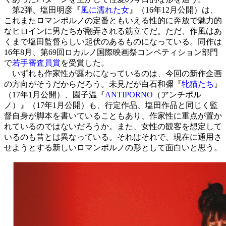
第2弾、塩田明彦『
風に濡れた女
』（16年12月公開）は、
これまたロマンポルノの定番ともいえる性的に奔放で魅力的
なヒロインに男たちが翻弄される筋立てだ。ただ、作風はあ
くまで塩田監督らしい起伏のあるものになっている。同作は
16年8月、第69回ロカルノ国際映画祭コンペティション部門
で
若手審査員賞
を受賞した。
いずれも作家性が露わになっているのは、今回の新作企画
の方向がそうだからだろう。未見だが白石和彌『
牝猫たち
』
（17年1月公開）、園子温『
ANTIPORNO
（アンチポル
ノ）』（17年1月公開）も、行定作品、塩田作品と同じく監
督自身が脚本を書いていることもあり、作家性に重点が置か
れているのではないだろうか。また、女性の観客を想定して
いるのも昔とは異なっている。それはそれで、現在に通用さ
せようとする新しいロマンポルノの形として面白いと思う。