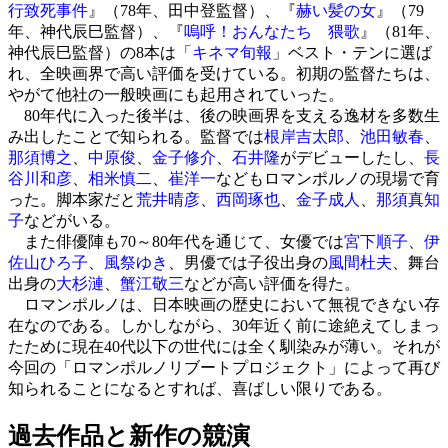
行致死事件
』（78年、田中登監督）、『
赫い髪の女
』（79
年、神代辰巳監督）、『
嗚呼！おんなたち 猥歌
』（81年、
神代辰巳監督）の8本は「
キネマ旬報
」ベスト・テンに選ば
れ、全映画界で高い評価を受けている。初期の監督たちは、
やがて他社の一般映画にも起用されていった。
80年代に入った後半は、後の映画界を支える逸材を多数生
み出したことで知られる。監督では
根岸吉太郎
、
池田敏春
、
那須博之
、
中原俊
、
金子修介
、
石井隆
がデビューしたし、
長
谷川和彦
、
相米慎二
、
崔洋一
などもロマンポルノの現場で育
った。脚本家だと
荒井晴彦
、
西岡琢也
、
金子成人
、
那須真知
子
などがいる。
また俳優陣も70～80年代を通じて、女優では
宮下順子
、
伊
佐山ひろ子
、
風祭ゆき
、男優では子役出身の
風間杜夫
、舞台
出身の
大杉漣
、
蟹江敬三
などが高い評価を得た。
ロマンポルノは、日本映画の歴史において無視できない存
在なのである。しかしながら、30年近く前に途絶えてしまっ
たために現在40代以下の世代には全く馴染みが薄い。それが
今回の「ロマンポルノリブートプロジェクト」によって再び
知られることになるとすれば、喜ばしい限りである。
過去作品と新作の競演