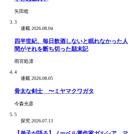
矢田稔
3
連載
2026.08.04
四半世紀、毎日飲酒しないと眠れなかった人
間がそれを断ち切った顛末記
雨宮処凛
4
連載
2026.08.05
骨太な剣士 〜ミヤマクワガタ
今森光彦
5
探究
2026.07.13
【弟子が語る】ノーベル賞作家ガルシア゠マ