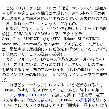
このプロジェクトは、71年の「日活ロマンポルノ」誕生か
ら45周年を迎えるのを機会に実現した。新作5本を全国の40
以上の映画館で順次連続公開するのに伴い、過去作品の企画
上映も随時行っていくという大々的なもの。
劇場だけでなく、オンライン配信も幅広い。ネット動画配
信は、DMM.R18、GYAO!ストア、アクトビラ、
GooglePlay、U-NEXT、ひかりTV、Rakuten SHOWTIME、
ShowTime、Amazonビデオの各サービスがある。CS放送で
は、衛星劇場で定期的にテレビ放送も行われている（いずれ
も視聴にはサービスの登録が必要）。
また、ブルーレイ、DVDも80作品が2016年4月から次々と
リリースされている。これまで封印されていた「幻の作品」
を解禁するほか、初のブルーレイ化、DVDの廉価化、女優
のコメンタリーの収録など、意欲的なラインナップで展開中
だ。
これほどダイナミックにロマンポルノが喧伝されるのは、
1988年に休止して以来初めてのことである。途中2010年に
「
ロマンポルノRETURNS
」と題して第1作『団地妻 昼下
りの情事』と『
後から前から
』（1980年、
小原宏裕
監督）を
リメイクし（リメイク版はそれぞれ『団地妻 昼下がりの情