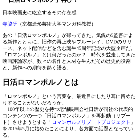
日本映画史に屹立するその存在感
寺脇研
（京都造形芸術大学マンガ科教授）
あの「日活ロマンポルノ」が帰ってきた。気鋭の5監督によ
る新作とともに、旧作の再上映やブルーレイ、DVDのリリ
ース、ネット配信などを含む誕生45周年記念の大型企画だ。
「ロマンポルノ」とは何だったのか？ 時代を並走してきた
映画評論家が、数々の名作と人材を生んだその歴史的役割
と、新作への期待を熱く語る。
日活ロマンポルノとは
「ロマンポルノ」という言葉を、最近目にしたり耳に留めた
りすることがないだろうか。
100年以上の歴史を持つ老舗映画会社日活が同社の代表的
コンテンツの一つ「日活ロマンポルノ」を再起動（リブー
ト）させようとする「
ロマンポルノリブートプロジェクト
」
を2015年5月に始めたことにより、各方面で話題となってい
る。