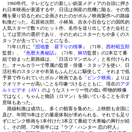
1960年代、テレビなどの新しい娯楽メディアの台頭に押さ
れ日本映画が衰退する中、日活は倒産の危機に陥る。その危
機を乗り切るために企画されたのがポルノ映画製作への路線
転換だった。石原裕次郎、小林旭、吉永小百合などの国民的
人気スターで数々のヒット作、名作を送り出してきた会社と
しては苦渋の選択であり、そのためにスターたちや多くのス
タッフが去っていくことになる。
71年11月に『
団地妻 昼下りの情事
』（71年、
西村昭五郎
監督）、『
色暦大奥秘話
』（71年、
林功
監督）の2本立て番
組で始まった新路線は、「日活ロマンポルノ」と名付けられ
た。オールカラーで専属の監督・俳優・スタッフを使い、日
活社有のスタジオや衣装もふんだんに駆使して、それまで低
予算で作られていたポルノ映画である「
ピンク映画
」よりは
クオリティーが高いことを印象づけるとともに、現在の
アダ
ルトビデオ
（
AV
）のようなストーリー性の低い即物的映像
ではなく、ちゃんと物語（ロマン）を描いていることを示す
意味もあった。
路線転換は成功し、多くの観客を集めた。上映館も全国に
及び、年間70本ほどの量産体制が求められる。それでも足り
ずにピンク映画を1本付けた3本立て番組で大車輪の興行が続
く。その間、72年前半には『ラブ・ハンター 恋の狩人』