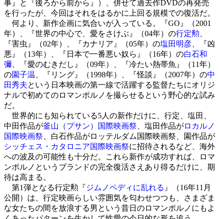
事』と『後ろから前から』）、併せて過去作DVDの再発売
を行ったが、今回はそれをはるかに上回る規模での復活だ。
何より、新作企画に気合いが入っている。『GO』（2001
年）、『世界の中心で、愛をさけぶ』（04年）の
行定勲
、
『害虫』（02年）、『カナリア』（05年）の
塩田明彦
、『凶
悪』（13年）、『日本で一番悪い奴ら』（16年）の
白石和
彌
、『愛のむきだし』（09年）、『冷たい熱帯魚』（11年）
の
園子温
、『リング』（1998年）、『怪談』（2007年）の
中
田秀夫
という日本映画の第一線で活躍する監督たちにオリジ
ナルで初めてのロマンポルノを撮らせるという野心的な試み
だ。
世界的にも知られている5人の新作だけに、行定、塩田、
中田作品が
釜山（プサン）国際映画祭
、塩田作品が
ロカルノ
国際映画祭
、白石作品がロッテルダム国際映画祭、園作品が
シッチェス・カタロニア国際映画祭
に招待されるなど、海外
への波及の可能性も十分だ。これら新作が成功すれば、ロマ
ンポルノというブランドの完全復活さえあり得るだけに、期
待は高まる。
第1弾となる行定勲『
ジムノペディに乱れる
』（16年11月
公開）は、行定映画らしい雰囲気を匂わせつつも、さまざま
な女たちの間を放浪する男という昔日のロマンポルノにもよ
くあったパターンを生かして性愛の今日的な形を追う。