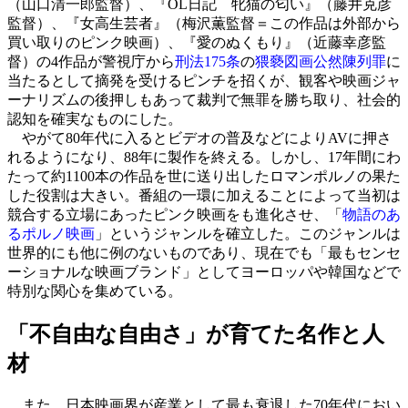
（山口清一郎監督）、『OL日記 牝猫の匂い』（藤井克彦
監督）、『女高生芸者』（梅沢薫監督＝この作品は外部から
買い取りのピンク映画）、『愛のぬくもり』（近藤幸彦監
督）の4作品が警視庁から
刑法175条
の
猥褻図画公然陳列罪
に
当たるとして摘発を受けるピンチを招くが、観客や映画ジャ
ーナリズムの後押しもあって裁判で無罪を勝ち取り、社会的
認知を確実なものにした。
やがて80年代に入るとビデオの普及などによりAVに押さ
れるようになり、88年に製作を終える。しかし、17年間にわ
たって約1100本の作品を世に送り出したロマンポルノの果た
した役割は大きい。番組の一環に加えることによって当初は
競合する立場にあったピンク映画をも進化させ、「
物語のあ
るポルノ映画
」というジャンルを確立した。このジャンルは
世界的にも他に例のないものであり、現在でも「最もセンセ
ーショナルな映画ブランド」としてヨーロッパや韓国などで
特別な関心を集めている。
「不自由な自由さ」が育てた名作と人
材
また、日本映画界が産業として最も衰退した70年代におい