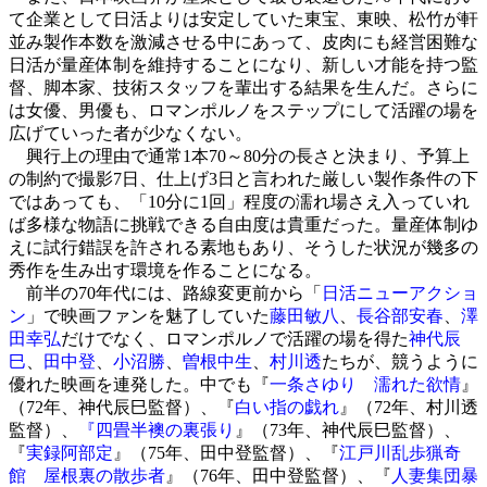
て企業として日活よりは安定していた東宝、東映、松竹が軒
並み製作本数を激減させる中にあって、皮肉にも経営困難な
日活が量産体制を維持することになり、新しい才能を持つ監
督、脚本家、技術スタッフを輩出する結果を生んだ。さらに
は女優、男優も、ロマンポルノをステップにして活躍の場を
広げていった者が少なくない。
興行上の理由で通常1本70～80分の長さと決まり、予算上
の制約で撮影7日、仕上げ3日と言われた厳しい製作条件の下
ではあっても、「10分に1回」程度の濡れ場さえ入っていれ
ば多様な物語に挑戦できる自由度は貴重だった。量産体制ゆ
えに試行錯誤を許される素地もあり、そうした状況が幾多の
秀作を生み出す環境を作ることになる。
前半の70年代には、路線変更前から「
日活ニューアクショ
ン
」で映画ファンを魅了していた
藤田敏八
、
長谷部安春
、
澤
田幸弘
だけでなく、ロマンポルノで活躍の場を得た
神代辰
巳
、
田中登
、
小沼勝
、
曽根中生
、
村川透
たちが、競うように
優れた映画を連発した。中でも『
一条さゆり 濡れた欲情
』
（72年、神代辰巳監督）、『
白い指の戯れ
』（72年、村川透
監督）、
『四畳半襖の裏張り
』（73年、神代辰巳監督）、
『
実録阿部定
』（75年、田中登監督）、『
江戸川乱歩猟奇
館 屋根裏の散歩者
』（76年、田中登監督）、『
人妻集団暴