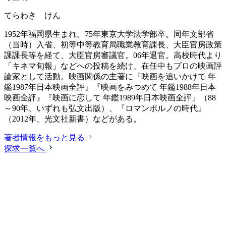
てらわき けん
1952年福岡県生まれ。75年東京大学法学部卒。同年文部省
（当時）入省、初等中等教育局職業教育課長、大臣官房政策
課課長等を経て、大臣官房審議官。06年退官。高校時代より
「キネマ旬報」などへの投稿を続け、在任中もプロの映画評
論家として活動。映画関係の主著に『映画を追いかけて 年
鑑1987年日本映画全評』『映画をみつめて 年鑑1988年日本
映画全評』『映画に恋して 年鑑1989年日本映画全評』（88
～90年、いずれも弘文出版）、『ロマンポルノの時代』
（2012年、光文社新書）などがある。
著者情報をもっと見る
探求一覧へ