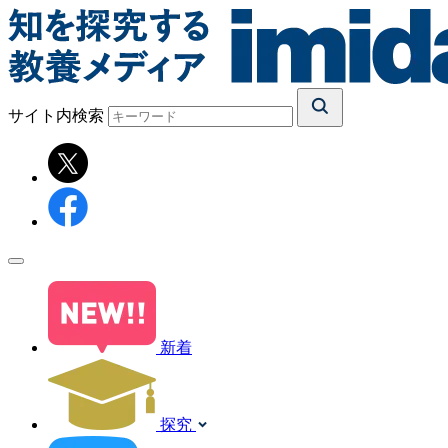
サイト内検索
新着
探究