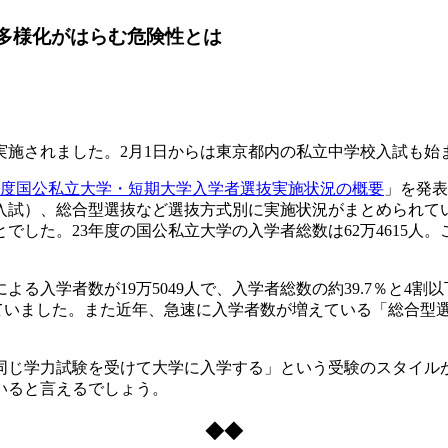
の多様化がはらむ危険性とは
」が実施されました。2月1日からは東京都内の私立中学校入試も
年度国公私立大学・短期大学入学者選抜実施状況の概要
」を発表
入試）、総合型選抜など選抜方式別に実施状況がまとめられて
した。23年度の国公私立大学の入学者総数は62万4615人。こ
よる入学者数が19万5049人で、入学者総数の約39.7％と4
回っていました。また近年、急速に入学者数が増えている「総合型選
じ学力試験を受けて大学に入学する」という受験のスタイル
いると言えるでしょう。
◆◆