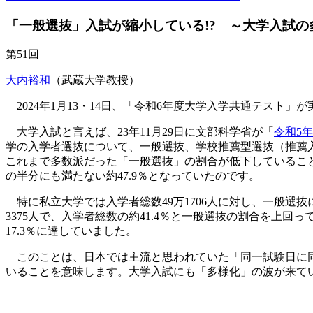
「一般選抜」入試が縮小している!? ～大学入試
第51回
大内裕和
（武蔵大学教授）
2024年1月13・14日、「令和6年度大学入学共通テスト
大学入試と言えば、23年11月29日に文部科学省が「
令和5
学の入学者選抜について、一般選抜、学校推薦型選抜（推薦
これまで多数派だった「一般選抜」の割合が低下していることで
の半分にも満たない約47.9％となっていたのです。
特に私立大学では入学者総数49万1706人に対し、一般選抜に
3375人で、入学者総数の約41.4％と一般選抜の割合を上
17.3％に達していました。
このことは、日本では主流と思われていた「同一試験日に同
いることを意味します。大学入試にも「多様化」の波が来て