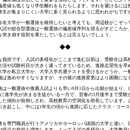
偏差値も低くなり学生離れをもたらします。それを避けるには
験生が集まりにくい大学に多く見られるように思われがちです
名大学が一般選抜を維持したいと考えても、周辺校がこぞっ
入試や総合型選抜は一般選抜の偏差値序列を揺るがすどころか
を突き崩す役割を果たしているとは言えないでしょう。
◆◆
負担です。入試の多様化がここまで進む以前は、受験生は高校
方法や試験科目が大きく違ってきているため、進路志望先を早
大学か私立大学か、大学入学共通テストを受けるかどうか、一
備は進めやすくなりますが、その後の進路変更はより困難にな
一般選抜や推薦入試よりも早い9月1日から出願が始まり、1
に進学先が決まる生徒がいる一方で、翌春の3月後半まで受験が
した傾向が前倒しされ、高校教育の空洞化を助長しています。
引き起こし、中には1年生の頃から進路に応じたクラス・コー
を専門職員が行うアメリカやヨーロッパ諸国の大学と違い、
や採点の負担も増加します。よって入試の多様化は、大学教員