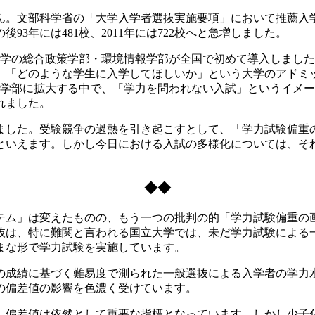
文部科学省の「大学入学者選抜実施要項」において推薦入学制
3年には481校、2011年には722校へと急増しました。
大学の総合政策学部・環境情報学部が全国で初めて導入しまし
、「どのような学生に入学してほしいか」という大学のアドミ
・学部に拡大する中で、「学力を問われない入試」というイメ
れました。
した。受験競争の過熱を引き起こすとして、「学力試験偏重
といえます。しかし今日における入試の多様化については、そ
◆◆
ム」は変えたものの、もう一つの批判の的「学力試験偏重の
抜は、特に難関と言われる国立大学では、未だ学力試験による
まな形で学力試験を実施しています。
成績に基づく難易度で測られた一般選抜による入学者の学力
の偏差値の影響を色濃く受けています。
偏差値は依然として重要な指標となっています。しかし少子化