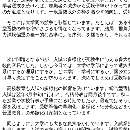
学者選抜を続ければ、志願者の減少から受験倍率が下がって
のが近道となります。一般選抜以外の枠を増やす傾向は、受
そこには大学間の競争も影響しています。たとえば、ある有
型選抜の枠を増やさざるを得なくなってきます。結局、推薦
力試験偏重の画一的な基準による序列」を揺るがし、それら
次に問題となるのが、入試の多様化が受験生に与える多大な
較的容易でした。しかし今日では、大学や学部によって選抜
系にするか理系にするか、どの学部・学科にするか、国公立
け早く決定することが求められます。決めてしまえば受験準
高校教育も入試の多様化の影響を受けています。総合型選抜は
入試は翌年3月中旬に行われ、合格発表は同月後半です。秋口
ら授業や学校行事が手薄になる時期でしたが、最近ではそう
響を及ぼします。受験準備の早期化・多様化・細分化などを
普通教育」の形骸化は深刻となっています。
同じように、大学にも大きな負担をかけています。入試業務
担当します。入試の種類が増えれば作問数が増え、試験監督