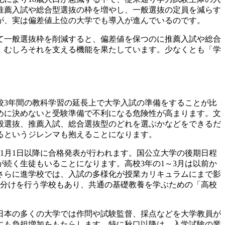
推薦入試や総合型選抜の枠を増やし、一般選抜の定員を減らす
が、実は偏差値上位の大学でも導入が進んでいるのです。
て一般選抜枠を削減すると、偏差値を保つのに推薦入試や総合
、むしろそれを支える機能を果たしています。少なくとも「学
3年間の教科学習の延長上で大学入試の準備をすることが比
めに決めないと受験準備で不利になる危険性が高まります。文
般選抜、推薦入試、総合選抜型のどれを選ぶかなどをできるだ
るというジレンマも抱えることになります。
1月1日以降に合格発表が行われます。国公立大学の後期日程
続く生徒もいることになります。高校3年の1～3月は以前か
さらに進学校では、入試の多様化が授業カリキュラムにまで影
ス分けを行う学校もあり、共通の基礎教養を学ぶための「高校
日本の多くの大学では作問や試験監督、採点などを大学教員が
にも負担増加をもたらします。特に秋口以降は、入学試験の業