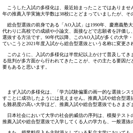
こうした入試の多様化は、最近始まったことではありません。
年の推薦入学実施大学数は38校にとどまっていましたが、その後9
総合型選抜の前身である「AO入試」は1990年、慶應義塾
代わりに高校での成績や小論文、面接などで志願者を評価し
選抜する方法です。90年代以降、このAO入試が多くの大学
ていこうと2021年度入試から総合型選抜という名称に変更さ
このように、入試の多様化は半世紀以上かけて普及してきま
る批判が多方面から行われてきたことが、その主たる要因だ
要もあると思います。
まず入試の多様化は、「学力試験偏重の画一的な選抜システ
すことに成功したようには見えません。推薦入試や総合型選
も難易度の高い大学ほど、推薦入試や総合型選抜でもさまざ
日本社会において大学の社会的威信の序列は、模擬テストの
推薦入試や総合型選抜で入学してくる人の学力も、一般選抜
また、授業料収入を主財源としている私立大学においても、