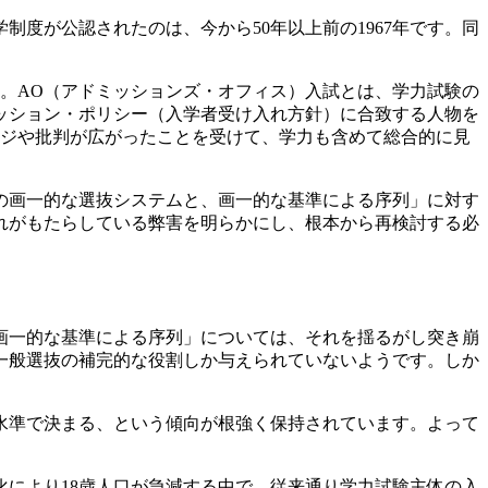
度が公認されたのは、今から50年以上前の1967年です。同
た。AO（アドミッションズ・オフィス）入試とは、学力試験の
ッション・ポリシー（入学者受け入れ方針）に合致する人物を
ージや批判が広がったことを受けて、学力も含めて総合的に見
の画一的な選抜システムと、画一的な基準による序列」に対す
れがもたらしている弊害を明らかにし、根本から再検討する必
画一的な基準による序列」については、それを揺るがし突き崩
一般選抜の補完的な役割しか与えられていないようです。しか
水準で決まる、という傾向が根強く保持されています。よって
により18歳人口が急減する中で、従来通り学力試験主体の入