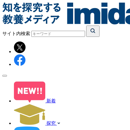
サイト内検索
新着
探究