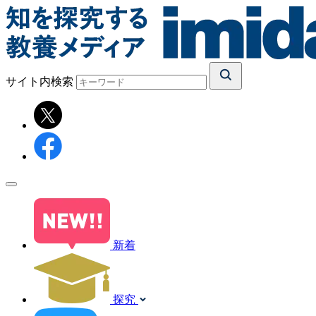
サイト内検索
新着
探究