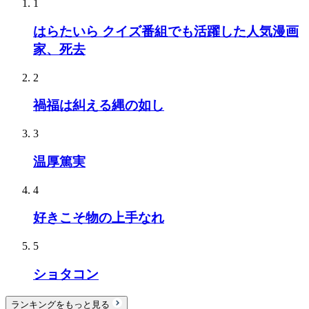
1
はらたいら クイズ番組でも活躍した人気漫画
家、死去
2
禍福は糾える縄の如し
3
温厚篤実
4
好きこそ物の上手なれ
5
ショタコン
ランキングをもっと見る