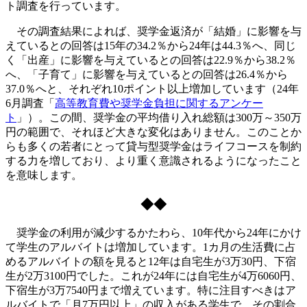
ト調査を行っています。
その調査結果によれば、奨学金返済が「結婚」に影響を与
えているとの回答は15年の34.2％から24年は44.3％へ、同じ
く「出産」に影響を与えているとの回答は22.9％から38.2％
へ、「子育て」に影響を与えているとの回答は26.4％から
37.0％へと、それぞれ10ポイント以上増加しています（24年
6月調査「
高等教育費や奨学金負担に関するアンケー
ト
」）。この間、奨学金の平均借り入れ総額は300万～350万
円の範囲で、それほど大きな変化はありません。このことか
らも多くの若者にとって貸与型奨学金はライフコースを制約
する力を増しており、より重く意識されるようになったこと
を意味します。
◆◆
奨学金の利用が減少するかたわら、10年代から24年にかけ
て学生のアルバイトは増加しています。1カ月の生活費に占
めるアルバイトの額を見ると12年は自宅生が3万30円、下宿
生が2万3100円でした。これが24年には自宅生が4万6060円、
下宿生が3万7540円まで増えています。特に注目すべきはア
ルバイトで「月7万円以上」の収入がある学生で、その割合