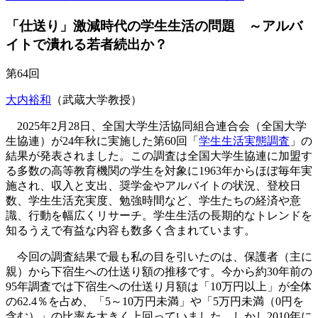
「仕送り」激減時代の学生生活の問題 ～アルバ
イトで潰れる若者続出か？
第64回
大内裕和
（武蔵大学教授）
2025年2月28日、全国大学生活協同組合連合会（全国大学
生協連）が24年秋に実施した第60回「
学生生活実態調査
」の
結果が発表されました。この調査は全国大学生協連に加盟す
る多数の高等教育機関の学生を対象に1963年からほぼ毎年実
施され、収入と支出、奨学金やアルバイトの状況、登校日
数、学生生活充実度、勉強時間など、学生たちの経済や意
識、行動を幅広くリサーチ。学生生活の長期的なトレンドを
知るうえで有益な内容も数多く含まれています。
今回の調査結果で最も私の目を引いたのは、保護者（主に
親）から下宿生への仕送り額の推移です。今から約30年前の
95年調査では下宿生への仕送り月額は「10万円以上」が全体
の62.4％を占め、「5～10万円未満」や「5万円未満（0円を
含む）」の比率を大きく上回っていました。しかし2010年に