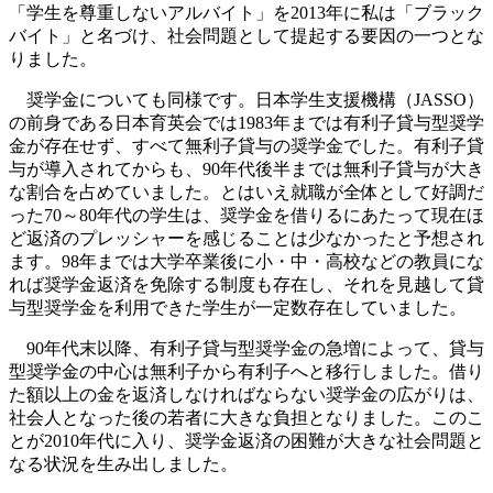
「学生を尊重しないアルバイト」を2013年に私は「ブラック
バイト」と名づけ、社会問題として提起する要因の一つとな
りました。
奨学金についても同様です。日本学生支援機構（JASSO）
の前身である日本育英会では1983年までは有利子貸与型奨学
金が存在せず、すべて無利子貸与の奨学金でした。有利子貸
与が導入されてからも、90年代後半までは無利子貸与が大き
な割合を占めていました。とはいえ就職が全体として好調だ
った70～80年代の学生は、奨学金を借りるにあたって現在ほ
ど返済のプレッシャーを感じることは少なかったと予想され
ます。98年までは大学卒業後に小・中・高校などの教員にな
れば奨学金返済を免除する制度も存在し、それを見越して貸
与型奨学金を利用できた学生が一定数存在していました。
90年代末以降、有利子貸与型奨学金の急増によって、貸与
型奨学金の中心は無利子から有利子へと移行しました。借り
た額以上の金を返済しなければならない奨学金の広がりは、
社会人となった後の若者に大きな負担となりました。このこ
とが2010年代に入り、奨学金返済の困難が大きな社会問題と
なる状況を生み出しました。