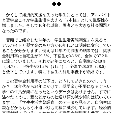
◆◆
かくして経済的支援を失った学生にとっては、アルバイト
と奨学金こそが学生生活を支える「2本柱」として重要性を
増しました。そして10年代以降、両者とも大きな社会問題と
なったのです。
冒頭でご紹介した24年の「学生生活実態調査」を見ると、
アルバイトと奨学金のあり方が10年代とは明確に変化してい
ることが分かります。例えば12年の同調査の結果では、奨学
金利用率は自宅生が29.5％、下宿生が43.6％、全体で37.2％
に達していました。それが24年になると、自宅生が24.8％
（↓4.7）、下宿生が31.2％（↓12.4）、全体で28.6％（↓8.6）
と低下しています。特に下宿生の利用率低下が顕著です。
この奨学金利用率の低下は、どうして起きたのでしょう
か？ 10年代から24年にかけて、奨学金が不要になるぐらい
学生の生活が楽になったというデータはありません。すでに
述べたように、親などからの仕送り額の減少傾向は続いてい
ますし、「学生生活実態調査」のデータを見ると、自宅生は
親などからもらう小遣い額も同様に減少しています。経済的
支援が減っているにもかかわらず奨学金利用率も低下したの