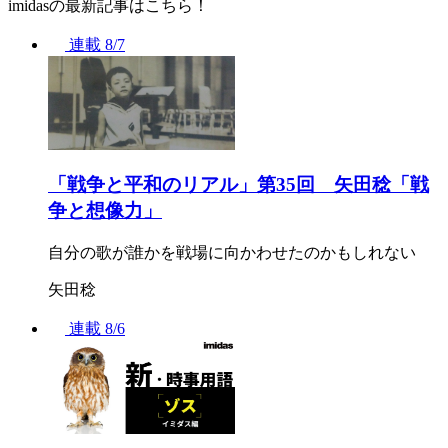
imidasの最新記事はこちら！
連載
8/7
「戦争と平和のリアル」第35回 矢田稔「戦
争と想像力」
自分の歌が誰かを戦場に向かわせたのかもしれない
矢田稔
連載
8/6