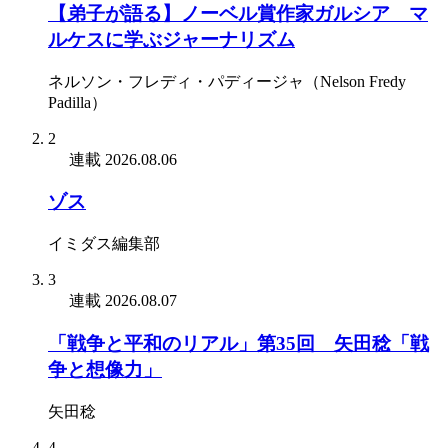
【弟子が語る】ノーベル賞作家ガルシア゠マ
ルケスに学ぶジャーナリズム
ネルソン・フレディ・パディージャ（Nelson Fredy
Padilla）
2
連載
2026.08.06
ゾス
イミダス編集部
3
連載
2026.08.07
「戦争と平和のリアル」第35回 矢田稔「戦
争と想像力」
矢田稔
4