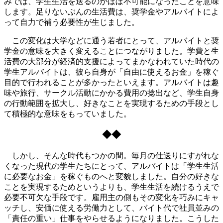
みでは、学生生活を送るのがほぼ不可能になったことを意味
します。足りないぶんの生活費は、奨学金やアルバイトによ
って自力で補う必要性が生じました。
この変化は大学などに通う若者にとって、アルバイトと奨
学金の意味を大きく変えることにつながりました。学費と生
活費の大部分が経済的支援によってまかなわれていた時代の
学生アルバイトは、彼ら自身が「自由に使えるお金」を稼ぐ
目的で行われることが多かったといえます。アルバイトは趣
味や旅行、サークル活動にかかる費用の捻出など、学生自身
の行動範囲を拡大し、好きなことを実現するための手段とし
て積極的な意味をもっていました。
◆◆
しかし、そんな時代もつかの間。毎月の仕送りにすがれな
くなった現代の学生たちにとって、アルバイトは「学生生活
に必要なお金」を稼ぐものへと変貌しました。自分の好きな
ことを実現するためというよりも、学生生活を続けるうえで
必要不可欠な手段です。雇用主の側もその変化を巧みにキャ
ッチし、安価に使える労働力として、バイト代で社員並みの
「責任の重い」仕事をやらせるようになりました。こうした