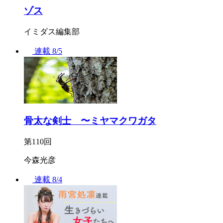
ゾス
イミダス編集部
連載
8/5
骨太な剣士 〜ミヤマクワガタ
第110回
今森光彦
連載
8/4