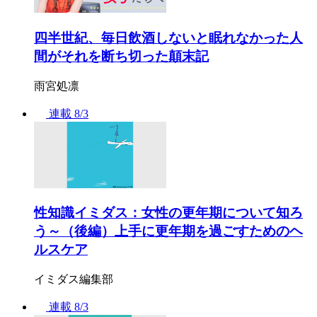
四半世紀、毎日飲酒しないと眠れなかった人
間がそれを断ち切った顛末記
雨宮処凛
連載
8/3
性知識イミダス：女性の更年期について知ろ
う～（後編）上手に更年期を過ごすためのヘ
ルスケア
イミダス編集部
連載
8/3