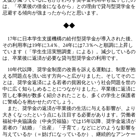
は、「卒業後の借金になるから」との理由で貸与型奨学金を
忌避する傾向が強まったからだと思います。
◆◆
17年に日本学生支援機構の給付型奨学金が導入された後、
その利用率は19年に3.4％、24年には7.3％へと順調に上昇し
ています（「学生生活実態調査」による）。減少しているの
は、卒業後に返済が必要な貸与型奨学金の利用です。
10年代以降、奨学金制度の改善を訴える運動は、制度が抱
える問題点を洗い出す方向へと広がりました。そしてそのこ
とは、奨学金返済による若者の貧困化という社会問題を世の
中に広く知らしめることにつながりました。卒業後に返済に
苦しむ事例が数多く紹介されたことも、多くの学生と保護者
に警戒心を抱かせたのでしょう。
また、奨学金の返済が卒業後の生活に与える影響が、より
大きくなったという点にも注目する必要があります。労働者
福祉中央協議会（中央労福協）では15年以降、奨学金返済が
若者の「結婚」「出産」「子育て」などにどのような影響を
与えているか（＝妨げになっているか）、継続的なアンケー