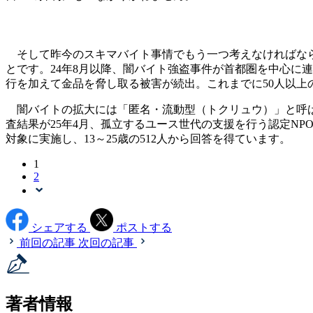
そして昨今のスキマバイト事情でもう一つ考えなければなら
とです。24年8月以降、闇バイト強盗事件が首都圏を中心に
行を加えて金品を脅し取る被害が続出。これまでに50人以上
闇バイトの拡大には「匿名・流動型（トクリュウ）」と呼ば
査結果が25年4月、孤立するユース世代の支援を行う認定NP
対象に実施し、13～25歳の512人から回答を得ています。
1
2
シェアする
ポストする
前回の記事
次回の記事
著者情報