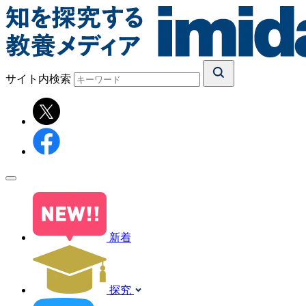
サイト内検索
新着
探究