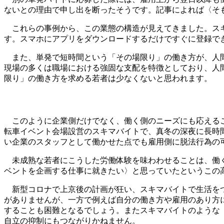
ないとの理由で申し出を断ったそうです。記事によれば〈そ
これらの事例から、この業態の構造が見えてきました。スキ
す。スマホにアプリをダウンロードするだけですぐに登録で
また、単発で短時間という「その場限り」の働き方が、人間
現場の多くは職場における強固な支配を特徴としており、人
限り」の働き方を求める若者は少なくないと思われます。
このように企業側だけでなく、働く側のニーズにも応えること
転車イベント会場設営のスキマバイトで、真冬の深夜に長時
い企業のスタッフとして働かせた点でも雇用側に脱法行為の
未成熟な若者にこうした労働体験を味わわせることは、働く
ベントを企画する仕事に就きたい〉と思っていたというこの
新型コロナで上京後の計画が狂い、スキマバイトで生活をつ
がありませんが、一方で例えば自分の働き方や雇用のあり方
することも困難となるでしょう。またスキマバイトのような
自立の抑制にもつながりかねません。