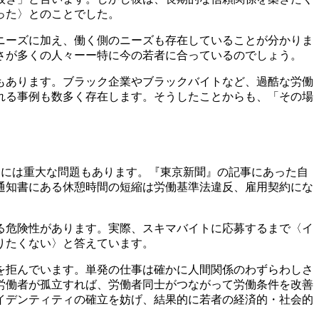
った〉とのことでした。
ニーズに加え、働く側のニーズも存在していることが分かりま
さが多くの人々ーー特に今の若者に合っているのでしょう。
もあります。ブラック企業やブラックバイトなど、過酷な労働
れる事例も数多く存在します。そうしたことからも、「その場
こには重大な問題もあります。『東京新聞』の記事にあった自
通知書にある休憩時間の短縮は労働基準法違反、雇用契約にな
る危険性があります。実際、スキマバイトに応募するまで〈イ
りたくない〉と答えています。
を拒んでいます。単発の仕事は確かに人間関係のわずらわしさ
労働者が孤立すれば、労働者同士がつながって労働条件を改善
イデンティティの確立を妨げ、結果的に若者の経済的・社会的