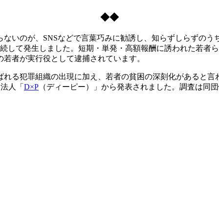
◆◆
ないのが、SNSなどで言葉巧みに勧誘し、知らずしらずのう
連続して発生しました。短期・単発・高額報酬に誘われた若者
の若者が実行役として逮捕されています。
れる犯罪組織の出現に加え、若者の貧困の深刻化があると言
O法人「
D×P
（ディーピー）」から発表されました。調査は同団