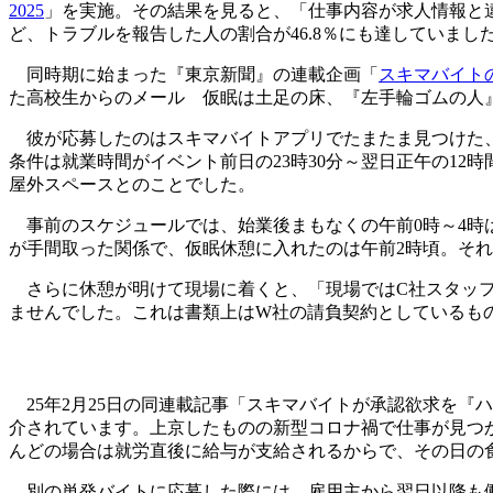
2025
」を実施。その結果を見ると、「仕事内容が求人情報と
ど、トラブルを報告した人の割合が46.8％にも達していまし
同時期に始まった『東京新聞』の連載企画「
スキマバイト
た高校生からのメール 仮眠は土足の床、『左手輪ゴムの人
彼が応募したのはスキマバイトアプリでたまたま見つけた、
条件は就業時間がイベント前日の23時30分～翌日正午の12
屋外スペースとのことでした。
事前のスケジュールでは、始業後まもなくの午前0時～4時は
が手間取った関係で、仮眠休憩に入れたのは午前2時頃。そ
さらに休憩が明けて現場に着くと、「現場ではC社スタッフ
ませんでした。これは書類上はW社の請負契約としているも
25年2月25日の同連載記事「スキマバイトが承認欲求を『
介されています。上京したものの新型コロナ禍で仕事が見つ
んどの場合は就労直後に給与が支給されるからで、その日の
別の単発バイトに応募した際には、雇用主から翌日以降も働