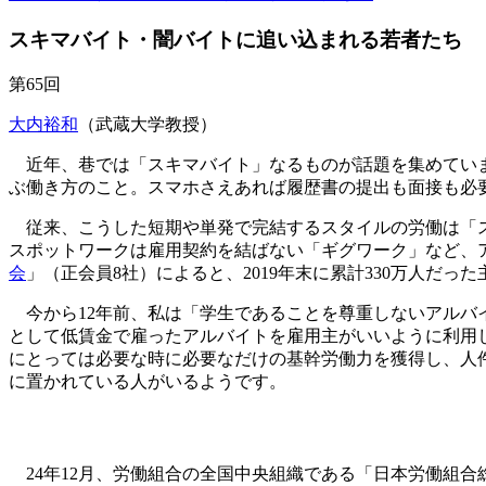
スキマバイト・闇バイトに追い込まれる若者たち
第65回
大内裕和
（武蔵大学教授）
近年、巷では「スキマバイト」なるものが話題を集めていま
ぶ働き方のこと。スマホさえあれば履歴書の提出も面接も必
従来、こうした短期や単発で完結するスタイルの労働は「ス
スポットワークは雇用契約を結ばない「ギグワーク」など、
会
」（正会員8社）によると、2019年末に累計330万人だ
今から12年前、私は「学生であることを尊重しないアルバ
として低賃金で雇ったアルバイトを雇用主がいいように利用
にとっては必要な時に必要なだけの基幹労働力を獲得し、人
に置かれている人がいるようです。
24年12月、労働組合の全国中央組織である「日本労働組合総