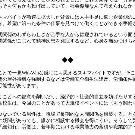
もそも何もかも投げ出していて、社会復帰なんて考えられなか
マバイトが急速に拡大した背景には人手不足に悩む企業側の
き、希望に沿った条件の仕事を見つけて働くことができる手軽
関係のわずらわしさが苦手な人から歓迎されているという面
間関係がこじれて精神疾患を発症するなど、心身を痛めつけら
◆◆
で一見Win-Winな感じにも思えるスキマバイトですが、そ
間の屋外待機を強制するなどは労働安全衛生法違反、労働条件
可能性があります。
ことへの熱意を削いだり、経済的・社会的自立を妨げたりす
高校生は、今回のことがあって大規模イベントには〈もう関わ
ないでいる男性は、職場で長期的な人間関係を構築すること
に疑問があっても、誰かに相談する機会を得にくい。そうして
「細切れ」労働は、若年期における職業能力の蓄積や職業的ア