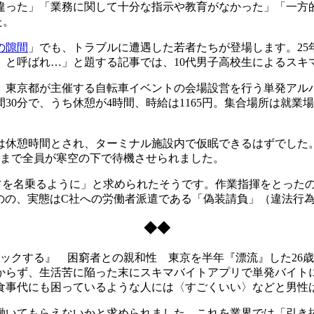
違った」「業務に関して十分な指示や教育がなかった」「一方
た。
の隙間
」でも、トラブルに遭遇した若者たちが登場します。25
』と呼ばれ…」と題する記事では、10代男子高校生によるスキ
東京都が主催する自転車イベントの会場設営を行う単発アル
時間30分で、うち休憩が4時間、時給は1165円。集合場所は
休憩時間とされ、ターミナル施設内で仮眠できるはずでした。
れまで全員が寒空の下で待機させられました。
を名乗るように」と求められたそうです。作業指揮をとったの
のの、実態はC社への労働者派遣である「偽装請負」（違法行
◆◆
ハックする』 困窮者との親和性 東京を半年『漂流』した26
からず、生活苦に陥った末にスキマバイトアプリで単発バイト
食事代にも困っているような人には〈すごくいい〉などと男性
いてもらえないかと求められました。これを業界では「引き