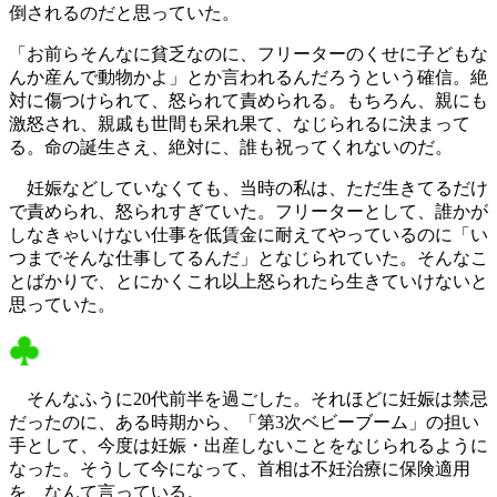
倒されるのだと思っていた。
「お前らそんなに貧乏なのに、フリーターのくせに子どもな
んか産んで動物かよ」とか言われるんだろうという確信。絶
対に傷つけられて、怒られて責められる。もちろん、親にも
激怒され、親戚も世間も呆れ果て、なじられるに決まって
る。命の誕生さえ、絶対に、誰も祝ってくれないのだ。
妊娠などしていなくても、当時の私は、ただ生きてるだけ
で責められ、怒られすぎていた。フリーターとして、誰かが
しなきゃいけない仕事を低賃金に耐えてやっているのに「い
つまでそんな仕事してるんだ」となじられていた。そんなこ
とばかりで、とにかくこれ以上怒られたら生きていけないと
思っていた。
そんなふうに20代前半を過ごした。それほどに妊娠は禁忌
だったのに、ある時期から、「第3次ベビーブーム」の担い
手として、今度は妊娠・出産しないことをなじられるように
なった。そうして今になって、首相は不妊治療に保険適用
を、なんて言っている。