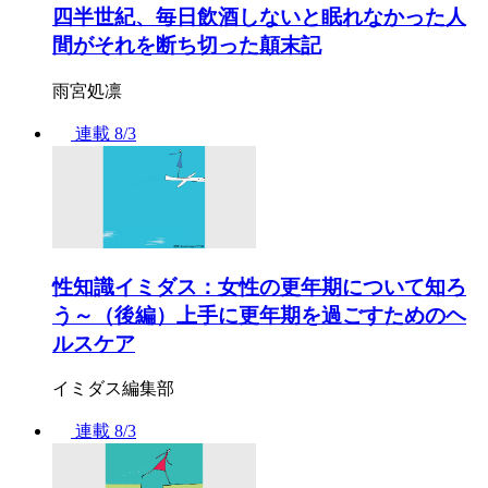
四半世紀、毎日飲酒しないと眠れなかった人
間がそれを断ち切った顛末記
雨宮処凛
連載
8/3
性知識イミダス：女性の更年期について知ろ
う～（後編）上手に更年期を過ごすためのヘ
ルスケア
イミダス編集部
連載
8/3