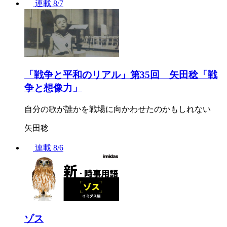
連載
8/7
「戦争と平和のリアル」第35回 矢田稔「戦
争と想像力」
自分の歌が誰かを戦場に向かわせたのかもしれない
矢田稔
連載
8/6
ゾス