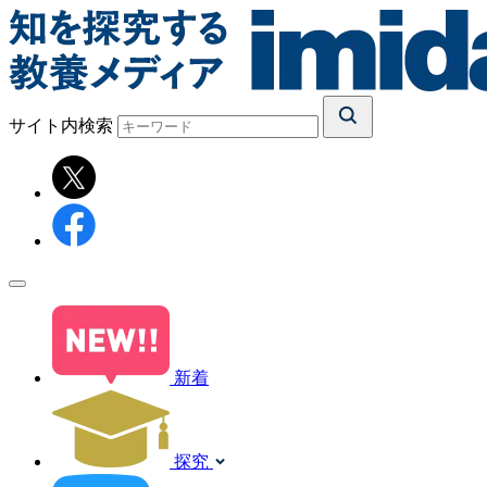
サイト内検索
新着
探究