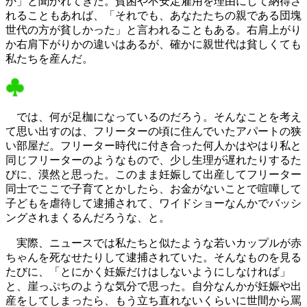
か」と聞かれてきた。貧困や不安定雇用を理由にして納得さ
れることもあれば、「それでも、あなたたちの親である団塊
世代の方が貧しかった」と言われることもある。右肩上がり
か右肩下がりかの違いはあるが、確かに親世代は貧しくても
私たちを産んだ。
では、何が足枷になっているのだろう。そんなことを考え
て思い出すのは、フリーターの頃に住んでいたアパートの狭
い部屋だ。フリーター時代に付き合った何人かはやはり私と
同じフリーターのようなもので、少し生理が遅れたりするた
びに、漠然と思った。このまま妊娠して出産してフリーター
同士でここで子育てとかしたら、お金がないことで喧嘩して
子どもを虐待して逮捕されて、ワイドショーなんかでバッシ
ングされまくるんだろうな、と。
実際、ニュースでは私たちと似たような若いカップルが赤
ちゃんを死なせたりして逮捕されていた。そんなものを見る
たびに、「とにかく妊娠だけはしないようにしなければ」
と、崖っぷちのような気分で思った。自分なんかが妊娠や出
産をしてしまったら、もう立ち直れないくらいに世間から罵