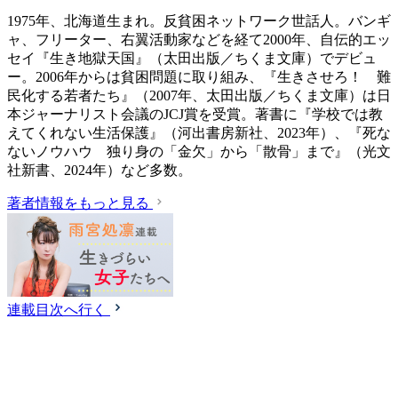
1975年、北海道生まれ。反貧困ネットワーク世話人。バンギ
ャ、フリーター、右翼活動家などを経て2000年、自伝的エッ
セイ『生き地獄天国』（太田出版／ちくま文庫）でデビュ
ー。2006年からは貧困問題に取り組み、『生きさせろ！ 難
民化する若者たち』（2007年、太田出版／ちくま文庫）は日
本ジャーナリスト会議のJCJ賞を受賞。著書に『学校では教
えてくれない生活保護』（‎河出書房新社、2023年）、『死な
ないノウハウ 独り身の「金欠」から「散骨」まで』（光文
社新書、2024年）など多数。
著者情報をもっと見る
連載目次へ行く