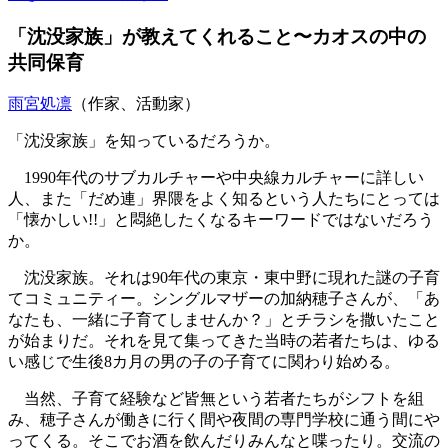
「沈没家族」が教えてくれること〜カオスの中の
共同保育
雨宮処凛
（作家、活動家）
「沈没家族」を知っているだろうか。
1990年代のサブカルチャーや中央線カルチャーに詳しい
人、また「だめ連」界隈をよく知るという人たちにとっては
「懐かしい!!」と悶絶したくなるキーワードではないだろう
か。
沈没家族。それは90年代の東京・東中野に現れた謎の子育
てコミュニティー。シングルマザーの加納穂子さんが、「あ
なたも、一緒に子育てしませんか？」とチラシを撒いたこと
が始まりだ。それを見て集ってきた当時の若者たちは、ゆる
い感じで生後8カ月の男の子の子育てに関わり始める。
当然、子育て経験など皆無という若者たちがシフトを組
み、穂子さんが働きに行く間や夜間の専門学校に通う間にや
ってくる。そこでお酒を飲んだりみんなと喋ったり。交流の