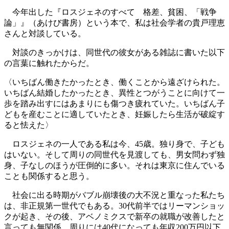
今年出した『ロスジェネのすべて 格差、貧困、「戦争
論」』（あけび書房）という本で、私は社会学者の貴戸理恵
さんと対談している。
対談のきっかけは、同世代の彼女がある雑誌に書いた以下
の言葉に触れたからだ。
〈いちばん働きたかったとき、働くことから遠ざけられた。
いちばん結婚したかったとき、異性とつがうことに向けて一
歩を踏み出すにはあまりにも傷つき疲れていた。いちばん子
どもを産むことに適していたとき、妊娠したら生活が破綻す
ると怯えた〉
ロスジェネの一人である私は今、45歳。独り身で、子ども
はいない。そして周りの同世代を見渡しても、男女問わず独
身、子なしのほうが圧倒的に多い。それは東京に住んでいる
ことも関係すると思う。
社会に出る時期がバブル崩壊後の大不況と重なった私たち
は、非正規第一世代でもある。30代前半ではリーマンショッ
クが起き、その後、アベノミクスで新卒の就職が改善したと
言っても無関係。周りには40代になっても年収200万円以下