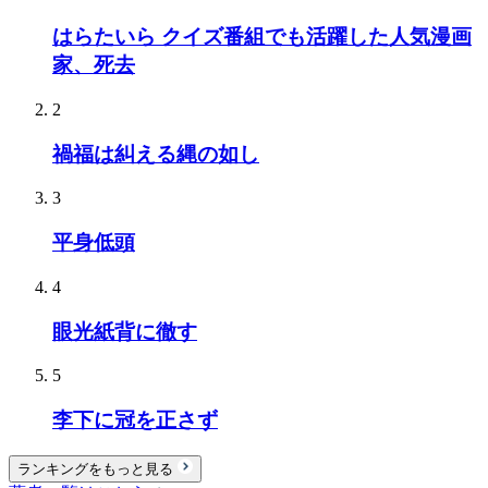
はらたいら クイズ番組でも活躍した人気漫画
家、死去
2
禍福は糾える縄の如し
3
平身低頭
4
眼光紙背に徹す
5
李下に冠を正さず
ランキングをもっと見る