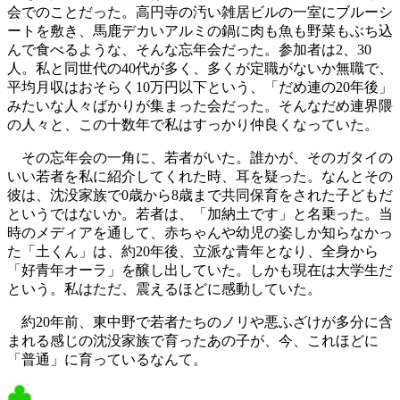
会でのことだった。高円寺の汚い雑居ビルの一室にブルーシ
ートを敷き、馬鹿デカいアルミの鍋に肉も魚も野菜もぶち込
んで食べるような、そんな忘年会だった。参加者は2、30
人。私と同世代の40代が多く、多くが定職がないか無職で、
平均月収はおそらく10万円以下という、「だめ連の20年後」
みたいな人々ばかりが集まった会だった。そんなだめ連界隈
の人々と、この十数年で私はすっかり仲良くなっていた。
その忘年会の一角に、若者がいた。誰かが、そのガタイの
いい若者を私に紹介してくれた時、耳を疑った。なんとその
彼は、沈没家族で0歳から8歳まで共同保育をされた子どもだ
というではないか。若者は、「加納土です」と名乗った。当
時のメディアを通して、赤ちゃんや幼児の姿しか知らなかっ
た「土くん」は、約20年後、立派な青年となり、全身から
「好青年オーラ」を醸し出していた。しかも現在は大学生だ
という。私はただ、震えるほどに感動していた。
約20年前、東中野で若者たちのノリや悪ふざけが多分に含
まれる感じの沈没家族で育ったあの子が、今、これほどに
「普通」に育っているなんて。