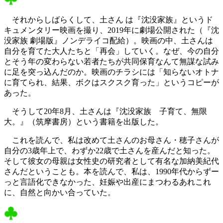
それからしばらくして、土さん は『沈没家族』というド
キュメンタリー映画を撮り、2019年に劇場公開された（『沈
没家族 劇場版』ノンデライコ配給）。映画の中、土さんは
自分を育てた大人たちと「再会」していく。なぜ、今の自分
とそう年の変わらない若者たちが共同保育なんて無謀な試み
に足を突っ込んだのか。映画のチラシには「知らないオトナ
に育てられ、結果、ボクはスクスク育った」というコピーが
あった。
そうして20年8月、土さんは『沈没家族 子育て、無限
大。』（筑摩書房）という書籍を出版した。
これを読んで、私は改めて土さんのお母さん・穂子さんが
自分の3歳年上で、わずか22歳で土さんを産んだと知った。
そして彼女の母親は女性史の研究者として有名な加納美紀代
さんだということも。本を読んで、私は、1990年代からずー
っと言語化できなかった、妊娠や出産にまつわるあれこれ
に、自然と向かい合っていた。