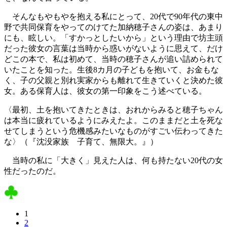
そんなもやもやを抱える私にとって、20代で90年代の東中
野で共同保育をやってのけてた加納穂子さんの姿は、あまり
にも、眩しい。「すかっとしたいから」という理由で坊主頭
だった彼女の言葉は当時から惑いがないように思えて、だけ
どこの本で、私は初めて、当時の穂子さんが追い詰められて
いたことを知った。生後8カ月の子どもを抱いて、お金もな
く、子の父親と別れ実家からも離れて生きていくと決めた彼
女。ある保育人は、彼女の第一印象をこう述べている。
〈最初、土を抱いてきたときは、おれからみると穂子ちゃん
は本当に疲れているようにみえたよ。このままだと土を死な
せてしまうという危機感みたいなものがすごい伝わってきた
な〉（『沈没家族 子育て、無限大。』）
当時の私に「大きく」見えた人は、何も持たない20代の女
性だったのだ。
1
2