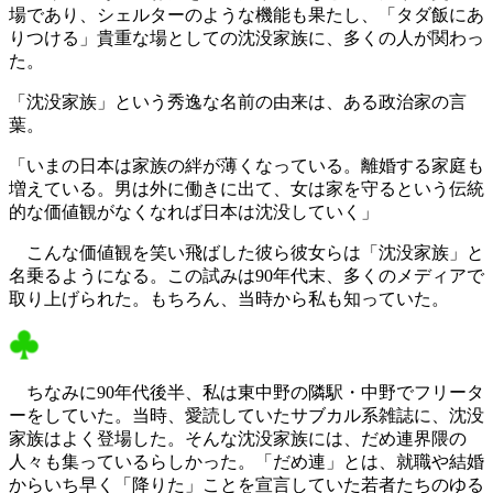
場であり、シェルターのような機能も果たし、「タダ飯にあ
りつける」貴重な場としての沈没家族に、多くの人が関わっ
た。
「沈没家族」という秀逸な名前の由来は、ある政治家の言
葉。
「いまの日本は家族の絆が薄くなっている。離婚する家庭も
増えている。男は外に働きに出て、女は家を守るという伝統
的な価値観がなくなれば日本は沈没していく」
こんな価値観を笑い飛ばした彼ら彼女らは「沈没家族」と
名乗るようになる。この試みは90年代末、多くのメディアで
取り上げられた。もちろん、当時から私も知っていた。
ちなみに90年代後半、私は東中野の隣駅・中野でフリータ
ーをしていた。当時、愛読していたサブカル系雑誌に、沈没
家族はよく登場した。そんな沈没家族には、だめ連界隈の
人々も集っているらしかった。「だめ連」とは、就職や結婚
からいち早く「降りた」ことを宣言していた若者たちのゆる