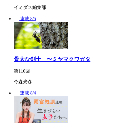
イミダス編集部
連載
8/5
骨太な剣士 〜ミヤマクワガタ
第110回
今森光彦
連載
8/4