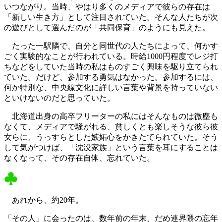
いつながり。当時、やはり多くのメディアで彼らの存在は
「新しい生き方」として注目されていた。そんな人たちが次
の遊びとして選んだのが「共同保育」のようにも見えた。
たった一駅隣で、自分と同世代の人たちによって、何かす
ごく実験的なことが行われている。時給1000円程度でレジ打
ちなどをしていた当時の私はものすごく興味を駆り立てられ
ていた。だけど、参加する勇気はなかった。参加するには、
何か特別な、中央線文化に詳しい言葉や背景を持っていない
といけないのだと思っていた。
北海道出身の高卒フリーターの私にはそんなものは微塵も
なくて、メディアで騒がれる、貧しくとも楽しそうな彼ら彼
女らに、うっすらとした嫉妬心をかきたてられていた。そう
して気がつけば、「沈没家族」という言葉を耳にすることは
なくなって、その存在自体、忘れていた。
あれから、約20年。
「その人」に会ったのは、数年前の年末、だめ連界隈の忘年