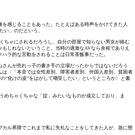
険を感じることもあった。たとえばある時声をかけてきた人
たい」のだという。
くちゃにされるだろうし、自分の部屋で知らない男女が絡む
かもしれないということ。当時の過激なAVなら余裕でありえ
クハラ的な言動をされることは日常茶飯事だった。
山さんが売れっ子の書き手の立場だったからではないだろう
んは〈「本音では女性差別、障害者差別、外国人差別、貧困者
”の“化けの皮”をはがして嘲笑したい」というところか〉と書
いうめちゃくちゃな「掟」みたいなものが成立しており、ま
ブカル界隈でこれまで私に失礼なことをしてきた人が、急に態