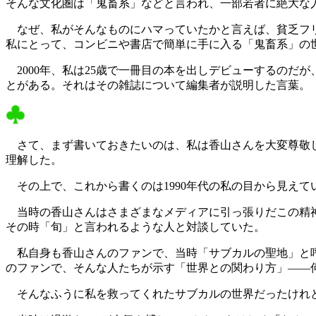
そんな文化圏は「鬼畜系」などと言われ、一部若者に絶大な
なぜ、私がそんなものにハマっていたかと言えば、貧乏フリ
私にとって、コンビニや書店で簡単に手に入る「鬼畜系」の
2000年、私は25歳で一冊目の本を出しデビューするのだ
とがある。それはその雑誌について編集者が説明した言葉。
さて、まず書いておきたいのは、私は香山さんを大変尊敬し
理解した。
その上で、これから書くのは1990年代の私の目から見えて
当時の香山さんはさまざまなメディアに引っ張りだこの精神
その時「旬」と言われるような人と対談していた。
私自身も香山さんのファンで、当時「サブカルの聖地」と呼
のファンで、そんな人たちが示す「世界との関わり方」――
そんなふうに私を救ってくれたサブカルの世界だったけれど