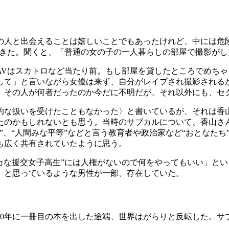
人と出会えることは嬉しいことでもあったけれど、中には危
できた。聞くと、「普通の女の子の一人暮らしの部屋で撮影がし
Vはスカトロなど当たり前。もし部屋を貸したところでめちゃ
して」と言いながら女優は来ず、自分がレイプされ撮影される
。その人が何者だったのか今だに不明だが、それ以外にも、セ
な扱いを受けたこともなかった〉と書いているが、それは香
たのかもしれないとも思う。当時のサブカルについて、香山さ
、“人間みな平等”などと言う教育者や政治家など“おとなたち
も広く共有されていたように思う。
バカな援交女子高生”には人権がないので何をやってもいい」と
」と思っているような男性が一部、存在していた。
00年に一冊目の本を出した途端、世界はがらりと反転した。サ