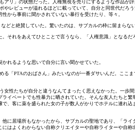
もアリ」の状態だった。人権無視を売りにするような作品が評
ルポやレビューが溢れるほどに載っていて、自分と同世代だろ
男性から事前に聞かされていない暴行を受けたり、等々。
」などと絶賛していた。驚いたのは、サブカルの枠に留まらな
。それをあえてひとことで言うなら、「人権意識」となるだ
裂かれるような思いで自分に言い聞かせていた。
める「PTAのおばさん」みたいなのが一番ダサいんだ。ここま
遭う女性たちが自分と違うなんてまったく思えなかった。一歩
プライベートでも性暴力に晒されていた。そんな友人たちと繁
嬢で、客に薬を盛られた女の子が数人がかりでホテルに連れ込
他に居場所もなかったから、サブカルの聖地であり、「ライ
こにはよくわからない自称クリエイターや自称ライターや自称