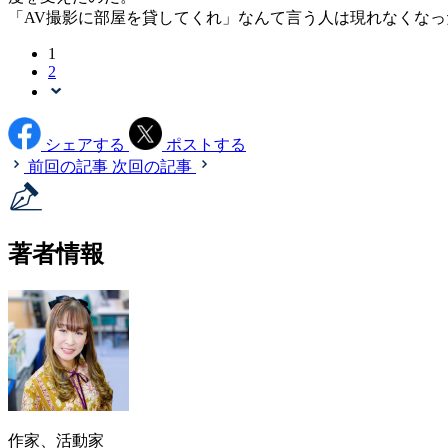
「AV撮影に部屋を貸してくれ」なんて言う人は現れなくな
1
2
シェアする
ポストする
前回の記事
次回の記事
著者情報
作家、活動家