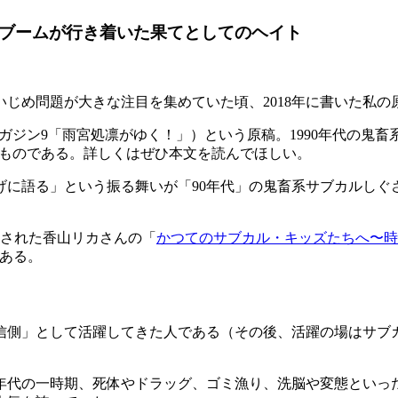
畜ブームが行き着いた果てとしてのヘイト
じめ問題が大きな注目を集めていた頃、2018年に書いた私の
ガジン9「雨宮処凛がゆく！」）という原稿。1990年代の鬼
いたものである。詳しくはぜひ本文を読んでほしい。
に語る」という振る舞いが「90年代」の鬼畜系サブカルしぐ
スされた香山リカさんの「
かつてのサブカル・キッズたちへ〜時
ある。
信側」として活躍してきた人である（その後、活躍の場はサブ
年代の一時期、死体やドラッグ、ゴミ漁り、洗脳や変態といっ