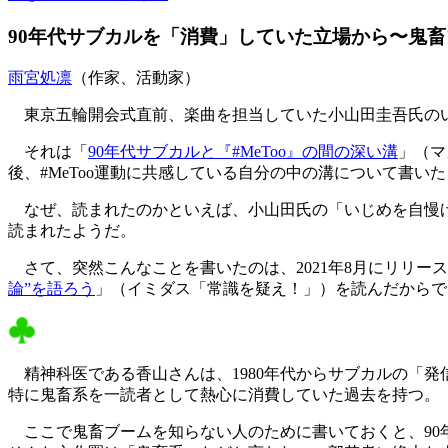
90年代サブカルを「消費」していた立場から〜鬼
雨宮処凛
（作家、活動家）
東京五輪開会式直前、楽曲を担当していた小山田圭吾氏のい
それは「
90年代サブカルと『#MeToo』の間の深い溝
」（マ
後、#MeToo運動に共感している自分の中の溝について書
なぜ、読まれたのかといえば、小山田氏の「いじめを自慢げ
読まれたようだ。
さて、突然こんなことを書いたのは、2021年8月にリリー
論”を語ろう
」（イミダス「常識を疑え！」）を読んだからで
精神科医である香山さんは、1980年代からサブカルの「発
特に鬼畜系を一読者として熱心に消費していた過去を持つ。
ここで鬼畜ブームを知らない人のために書いておくと、90