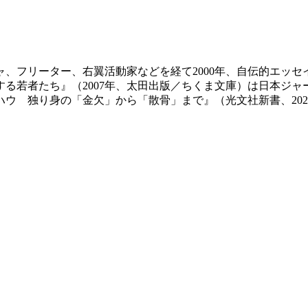
ギャ、フリーター、右翼活動家などを経て2000年、自伝的エッ
する若者たち』（2007年、太田出版／ちくま文庫）は日本ジャ
ウハウ 独り身の「金欠」から「散骨」まで』（光文社新書、20