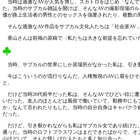
当時は過激なAVが人気を博し、スカトロをはじめ「なんで
た。当時のサブカル雑誌を開けば、そんなAVの撮影現場の
優が路上生活者の男性とのセックスを強要されたり、複数の
そんな過激なAV作品をサブカル文化人たちは「社会派AV
香山さんは前掲の原稿で〈私たちは大きな前提を忘れていた
当時、サブカルの世界にしか居場所がなかった私は、引き
今はこういうのが流行りなんだ。人権無視のAVに眉をひそ
と。
だけど当時20代前半だった私は、そんなAVでひどい目に
いだった。友人のほとんどは風俗で働いていて、勤務中にも
か」なんて言われたりもした。当時の自分自身はキャバクラ
だった。
だけど、引き裂かれながらも私はサブカル女であり続けた。
通った。当時のロフトプラスワンはまだできたばかりで、そ
山ほどいて、そんな怪しげな人たちと多く知り合った。