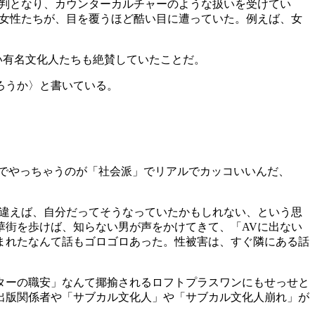
判となり、カウンターカルチャーのような扱いを受けてい
う女性たちが、目を覆うほど酷い目に遭っていた。例えば、女
い有名文化人たちも絶賛していたことだ。
ろうか〉と書いている。
でやっちゃうのが「社会派」でリアルでカッコいいんだ、
間違えば、自分だってそうなっていたかもしれない、という思
華街を歩けば、知らない男が声をかけてきて、「AVに出ない
まれたなんて話もゴロゴロあった。性被害は、すぐ隣にある話
ターの職安」なんて揶揄されるロフトプラスワンにもせっせと
出版関係者や「サブカル文化人」や「サブカル文化人崩れ」が