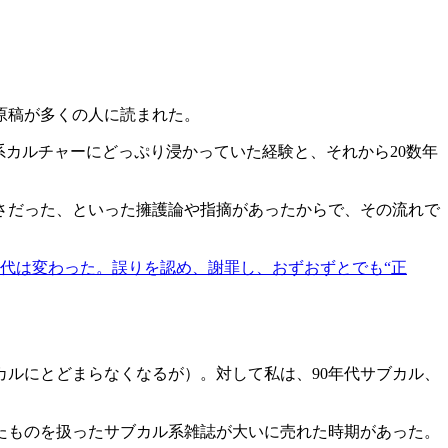
原稿が多くの人に読まれた。
畜系カルチャーにどっぷり浸かっていた経験と、それから20数年
さだった、といった擁護論や指摘があったからで、その流れで
代は変わった。誤りを認め、謝罪し、おずおずとでも“正
カルにとどまらなくなるが）。対して私は、90年代サブカル、
たものを扱ったサブカル系雑誌が大いに売れた時期があった。