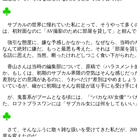
サブカルの世界に憧れていた私にとって、そうやって多くの
は、初対面なのに「AV撮影のために部屋を貸して」と頼ん
強引な態度に、嫌な予感しかなかった。なぜなら、当時のA
なんて絶対に嫌だ。もっと最悪も考えた。それは「部屋を貸
る話に思えた。当然、断ったけれどしつこく食い下がられた
香山さんは当時の編集部について、原稿で〈ハラスメント的
か。もしくは、初期のサブカル界隈の空気はそんな感じだっ
差別などの意識があるのに、うわべだけ“差別はやめましょう”
いているが、確かに初期はそんな前提が送り手にも受け手に
が、鬼畜系がブームとなる頃には、「“バカなAV女優” “
た、ロフトプラスワンには「サブカル女には何をしてもいい
さて、そんなふうに散々雑な扱いを受けてきた私だが、20
度を変えたのだ。