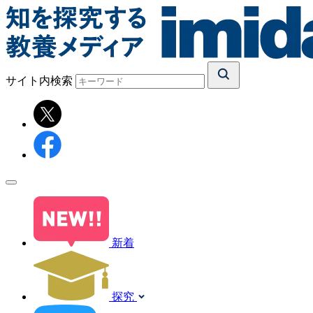
サイト内検索
新着
探究