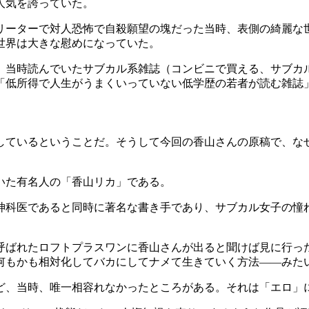
人気を誇っていた。
ーターで対人恐怖で自殺願望の塊だった当時、表側の綺麗な
世界は大きな慰めになっていた。
が、当時読んでいたサブカル系雑誌（コンビニで買える、サブ
「低所得で人生がうまくいっていない低学歴の若者が読む雑誌
ているということだ。そうして今回の香山さんの原稿で、な
いた有名人の「香山リカ」である。
科医であると同時に著名な書き手であり、サブカル女子の憧
ばれたロフトプラスワンに香山さんが出ると聞けば見に行っ
何もかも相対化してバカにしてナメて生きていく方法――みた
、当時、唯一相容れなかったところがある。それは「エロ」