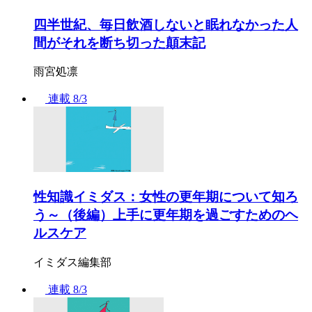
四半世紀、毎日飲酒しないと眠れなかった人
間がそれを断ち切った顛末記
雨宮処凛
連載
8/3
性知識イミダス：女性の更年期について知ろ
う～（後編）上手に更年期を過ごすためのヘ
ルスケア
イミダス編集部
連載
8/3