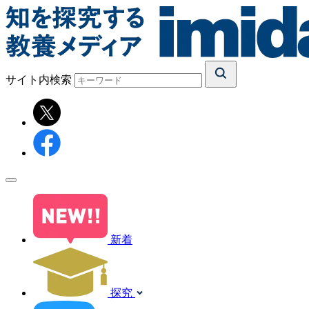
サイト内検索
新着
探究