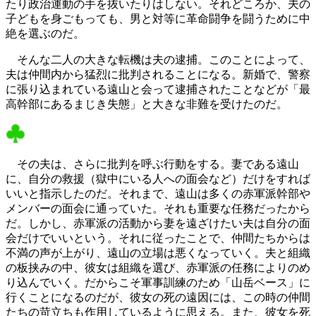
たり政治運動の手を抜いたりはしない。それどころか、夫の
子どもを身ごもっても、男と対等に革命闘争を闘うために中
絶を選ぶのだ。
そんな二人の大きな転機は夫の逮捕。このことによって、
夫は仲間内から猛烈に批判されることになる。新婚で、警察
に張り込まれている遠山と会って逮捕されたことなどが「最
高幹部にあるまじき失態」と大きな非難を受けたのだ。
その夫は、さらに批判を呼ぶ行動をする。妻である遠山
に、自分の救援（獄中にいる人への面会など）だけをすれば
いいと指示したのだ。それまで、遠山は多くの赤軍派幹部や
メンバーの面会に通っていた。それも重要な任務だったから
だ。しかし、赤軍派の活動から妻を遠ざけたい夫は自分の面
会だけでいいという。それに従ったことで、仲間たちからは
不満の声が上がり、遠山の立場は悪くなっていく。夫と組織
の板挟みの中、彼女は組織を選び、赤軍派の任務によりのめ
り込んでいく。だからこそ軍事訓練のため「山岳ベース」に
行くことになるのだが、彼女の死の遠因には、この時の仲間
たちの苛立ちも作用しているように思える。また、彼女を死