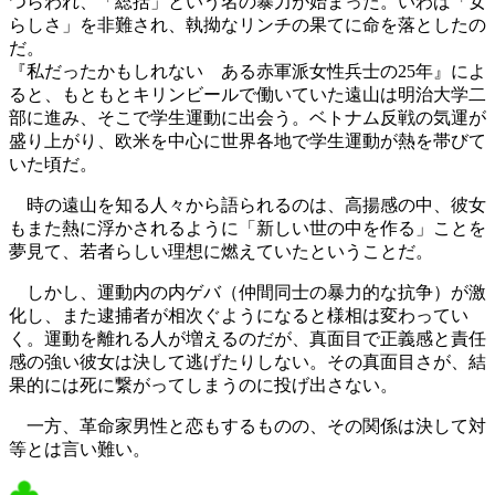
つらわれ、「総括」という名の暴力が始まった。いわば「女
らしさ」を非難され、執拗なリンチの果てに命を落としたの
だ。
『私だったかもしれない ある赤軍派女性兵士の25年』によ
ると、もともとキリンビールで働いていた遠山は明治大学二
部に進み、そこで学生運動に出会う。ベトナム反戦の気運が
盛り上がり、欧米を中心に世界各地で学生運動が熱を帯びて
いた頃だ。
時の遠山を知る人々から語られるのは、高揚感の中、彼女
もまた熱に浮かされるように「新しい世の中を作る」ことを
夢見て、若者らしい理想に燃えていたということだ。
しかし、運動内の内ゲバ（仲間同士の暴力的な抗争）が激
化し、また逮捕者が相次ぐようになると様相は変わってい
く。運動を離れる人が増えるのだが、真面目で正義感と責任
感の強い彼女は決して逃げたりしない。その真面目さが、結
果的には死に繋がってしまうのに投げ出さない。
一方、革命家男性と恋もするものの、その関係は決して対
等とは言い難い。