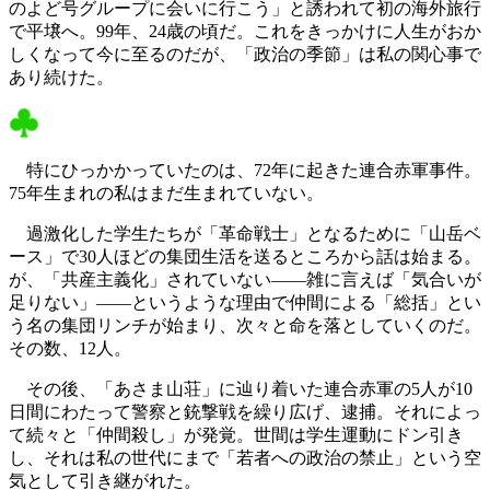
のよど号グループに会いに行こう」と誘われて初の海外旅行
で平壌へ。99年、24歳の頃だ。これをきっかけに人生がおか
しくなって今に至るのだが、「政治の季節」は私の関心事で
あり続けた。
特にひっかかっていたのは、72年に起きた連合赤軍事件。
75年生まれの私はまだ生まれていない。
過激化した学生たちが「革命戦士」となるために「山岳ベ
ース」で30人ほどの集団生活を送るところから話は始まる。
が、「共産主義化」されていない――雑に言えば「気合いが
足りない」――というような理由で仲間による「総括」とい
う名の集団リンチが始まり、次々と命を落としていくのだ。
その数、12人。
その後、「あさま山荘」に辿り着いた連合赤軍の5人が10
日間にわたって警察と銃撃戦を繰り広げ、逮捕。それによっ
て続々と「仲間殺し」が発覚。世間は学生運動にドン引き
し、それは私の世代にまで「若者への政治の禁止」という空
気として引き継がれた。