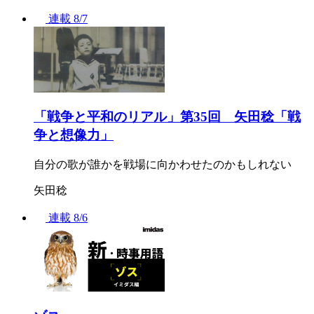
連載
8/7
「戦争と平和のリアル」第35回 矢田稔「戦
争と想像力」
自分の歌が誰かを戦場に向かわせたのかもしれない
矢田稔
連載
8/6