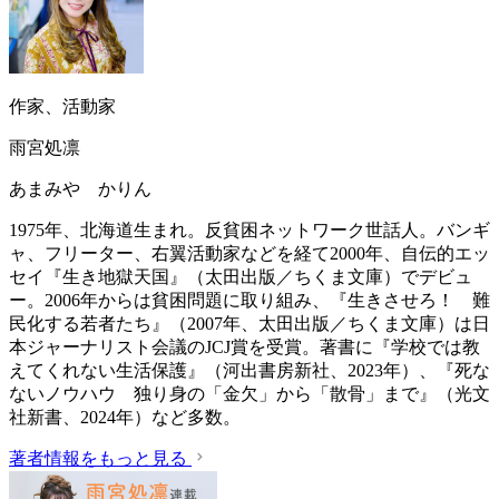
作家、活動家
雨宮処凛
あまみや かりん
1975年、北海道生まれ。反貧困ネットワーク世話人。バンギ
ャ、フリーター、右翼活動家などを経て2000年、自伝的エッ
セイ『生き地獄天国』（太田出版／ちくま文庫）でデビュ
ー。2006年からは貧困問題に取り組み、『生きさせろ！ 難
民化する若者たち』（2007年、太田出版／ちくま文庫）は日
本ジャーナリスト会議のJCJ賞を受賞。著書に『学校では教
えてくれない生活保護』（‎河出書房新社、2023年）、『死な
ないノウハウ 独り身の「金欠」から「散骨」まで』（光文
社新書、2024年）など多数。
著者情報をもっと見る