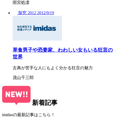
雨宮処凛
探究
2012
2012/
9/19
草食男子や恐妻家、わわしい女もいる狂言の
世界
古典が苦手な人にもよく分かる狂言の魅力
茂山千三郎
新着記事
imidasの最新記事はこちら！