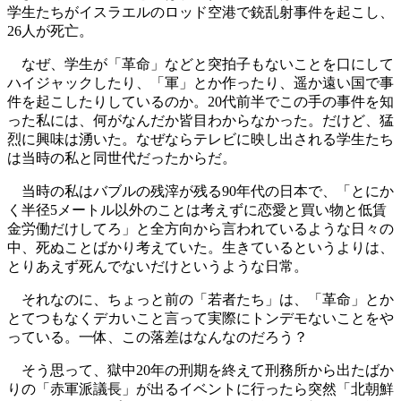
学生たちがイスラエルのロッド空港で銃乱射事件を起こし、
26人が死亡。
なぜ、学生が「革命」などと突拍子もないことを口にして
ハイジャックしたり、「軍」とか作ったり、遥か遠い国で事
件を起こしたりしているのか。20代前半でこの手の事件を知
った私には、何がなんだか皆目わからなかった。だけど、猛
烈に興味は湧いた。なぜならテレビに映し出される学生たち
は当時の私と同世代だったからだ。
当時の私はバブルの残滓が残る90年代の日本で、「とにか
く半径5メートル以外のことは考えずに恋愛と買い物と低賃
金労働だけしてろ」と全方向から言われているような日々の
中、死ぬことばかり考えていた。生きているというよりは、
とりあえず死んでないだけというような日常。
それなのに、ちょっと前の「若者たち」は、「革命」とか
とてつもなくデカいこと言って実際にトンデモないことをや
っている。一体、この落差はなんなのだろう？
そう思って、獄中20年の刑期を終えて刑務所から出たばか
りの「赤軍派議長」が出るイベントに行ったら突然「北朝鮮