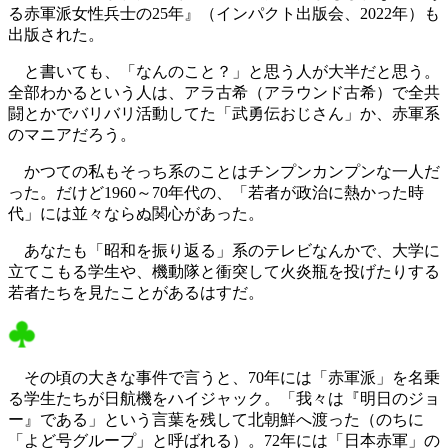
る赤軍派女性兵士の25年』（インパクト出版会、2022年）も
出版された。
と書いても、「なんのこと？」と思う人が大半だと思う。
全部わかるという人は、アラ古希（アラウンド古希）で全共
闘とかでバリバリ活動してた「武勇伝おじさん」か、赤軍系
のマニアだろう。
かつての私もそっち系のことはチンプンカンプンな一人だ
った。だけど1960～70年代の、「若者が政治に熱かった時
代」には並々ならぬ関心があった。
あなたも「昭和を振り返る」系のテレビなんかで、大学に
立てこもる学生や、機動隊と衝突して火炎瓶を投げたりする
若者たちを見たことがあるはすだ。
その頃の大きな事件で言うと、70年には「赤軍派」を名乗
る学生たちが日航機をハイジャック。「我々は『明日のジョ
ー』である」という言葉を残して北朝鮮へ渡った（のちに
「よど号グループ」と呼ばれる）。72年には「日本赤軍」の