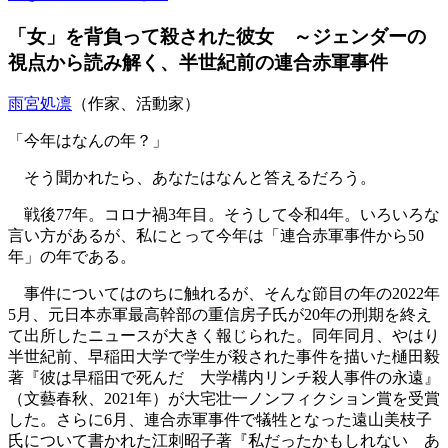
「女」を背負って殺された彼女 ～ジェンダーの
視点から読み解く、半世紀前の連合赤軍事件
雨宮処凛
（作家、活動家）
「今年はなんの年？」
そう聞かれたら、あなたはなんと答えるだろう。
戦後77年。コロナ禍3年目。そうして令和4年。いろいろな
言い方があるが、私にとって今年は「連合赤軍事件から50
年」の年である。
事件についてはのちに触れるが、そんな節目の年の2022年
5月、元日本赤軍最高幹部の重信房子氏が20年の刑期を終え
て出所したニュースが大きく報じられた。同年同月、やはり
半世紀前、早稲田大学で学生が殺された事件を描いた樋田毅
著『彼は早稲田で死んだ 大学構内リンチ殺人事件の永遠』
（文藝春秋、2021年）が大宅壮一ノンフィクション賞を受賞
した。さらに6月、連合赤軍事件で犠牲となった遠山美枝子
氏について書かれた江刺昭子著『私だったかもしれない あ