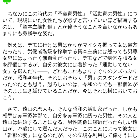
ちなみにこの時代の「革命家男性」「活動家の男性」につ
いて、現場にいた女性たちが必ずと言っていいほど描写する
のは、「資本主義打倒」とか偉そうなことを言いながらもあ
まりにも身勝手な姿だ。
例えば、デモに行けば男ばかりがマイクを握って女は裏方
だったり、労働者階級を搾取する資本主義には怒っても男尊
女卑にはまったく無自覚だったり、デモなどで身体を張る女
を評価はするが、自分の彼女には着飾った「運動してない
女」を選んだり――。どれもこれもよりすぐりのクズっぷり
だが、昭和40年代、それはおそらく「男」のスタンダードだ
ったのだとも思う。恐ろしいのは、令和の今でも一部個体が
そのまま生き延びていることだが、今はそれは横においてお
こう。
さて、遠山の恋人も、そんな昭和の活動家だった。しかも
相手は赤軍派幹部で、自分を赤軍派に誘った男性。その人と
遠山は結婚することになる。男性関係に潔癖だったらしい遠
山が、23歳にして選んだ人だった。このことによって彼女は
「幹部の妻」になるのだが、その立場を利用して偉そうにし