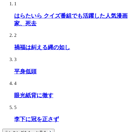
1
はらたいら クイズ番組でも活躍した人気漫画
家、死去
2
禍福は糾える縄の如し
3
平身低頭
4
眼光紙背に徹す
5
李下に冠を正さず