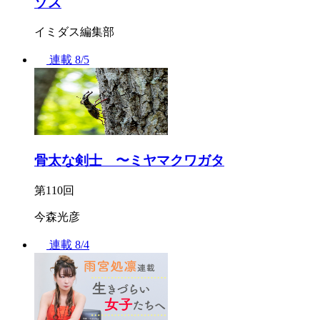
ゾス
イミダス編集部
連載
8/5
骨太な剣士 〜ミヤマクワガタ
第110回
今森光彦
連載
8/4