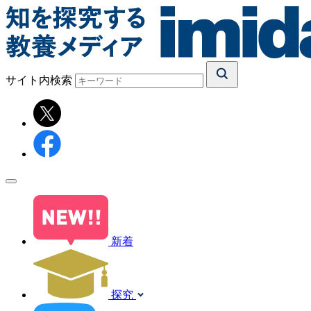
サイト内検索
新着
探究