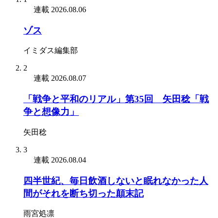
連載
2026.08.06
ゾス
イミダス編集部
2
連載
2026.08.07
「戦争と平和のリアル」第35回 矢田稔「戦
争と想像力」
矢田稔
3
連載
2026.08.04
四半世紀、毎日飲酒しないと眠れなかった人
間がそれを断ち切った顛末記
雨宮処凛