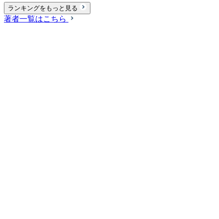
ランキングをもっと見る
著者一覧はこちら