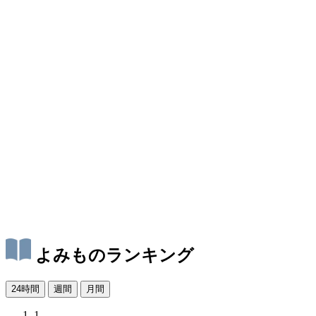
よみものランキング
24時間
週間
月間
1