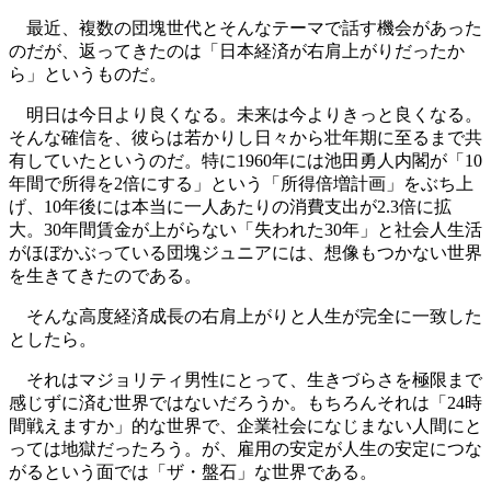
最近、複数の団塊世代とそんなテーマで話す機会があった
のだが、返ってきたのは「日本経済が右肩上がりだったか
ら」というものだ。
明日は今日より良くなる。未来は今よりきっと良くなる。
そんな確信を、彼らは若かりし日々から壮年期に至るまで共
有していたというのだ。特に1960年には池田勇人内閣が「10
年間で所得を2倍にする」という「所得倍増計画」をぶち上
げ、10年後には本当に一人あたりの消費支出が2.3倍に拡
大。30年間賃金が上がらない「失われた30年」と社会人生活
がほぼかぶっている団塊ジュニアには、想像もつかない世界
を生きてきたのである。
そんな高度経済成長の右肩上がりと人生が完全に一致した
としたら。
それはマジョリティ男性にとって、生きづらさを極限まで
感じずに済む世界ではないだろうか。もちろんそれは「24時
間戦えますか」的な世界で、企業社会になじまない人間にと
っては地獄だったろう。が、雇用の安定が人生の安定につな
がるという面では「ザ・盤石」な世界である。