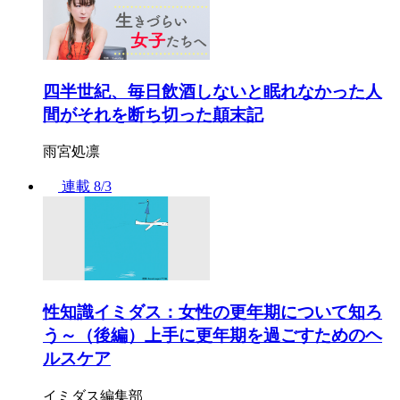
四半世紀、毎日飲酒しないと眠れなかった人
間がそれを断ち切った顛末記
雨宮処凛
連載
8/3
性知識イミダス：女性の更年期について知ろ
う～（後編）上手に更年期を過ごすためのヘ
ルスケア
イミダス編集部