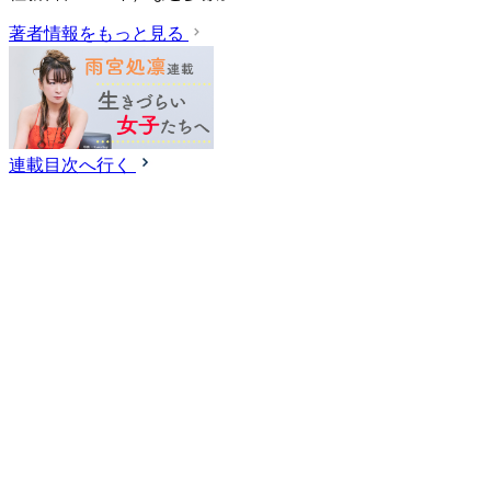
著者情報をもっと見る
連載目次へ行く