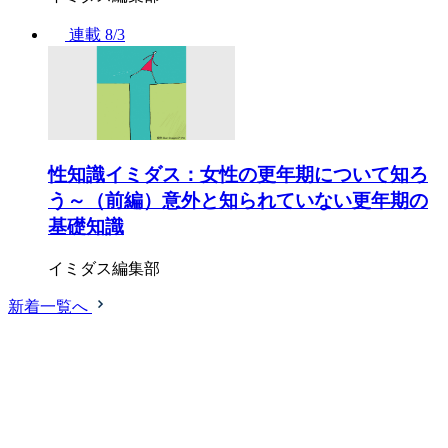
連載
8/3
性知識イミダス：女性の更年期について知ろ
う～（前編）意外と知られていない更年期の
基礎知識
イミダス編集部
新着一覧へ