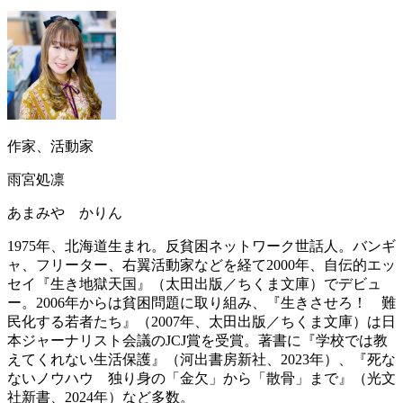
作家、活動家
雨宮処凛
あまみや かりん
1975年、北海道生まれ。反貧困ネットワーク世話人。バンギ
ャ、フリーター、右翼活動家などを経て2000年、自伝的エッ
セイ『生き地獄天国』（太田出版／ちくま文庫）でデビュ
ー。2006年からは貧困問題に取り組み、『生きさせろ！ 難
民化する若者たち』（2007年、太田出版／ちくま文庫）は日
本ジャーナリスト会議のJCJ賞を受賞。著書に『学校では教
えてくれない生活保護』（‎河出書房新社、2023年）、『死な
ないノウハウ 独り身の「金欠」から「散骨」まで』（光文
社新書、2024年）など多数。