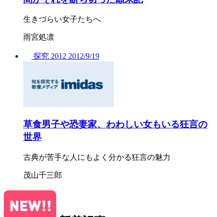
生きづらい女子たちへ
雨宮処凛
探究
2012
2012/
9/19
草食男子や恐妻家、わわしい女もいる狂言の
世界
古典が苦手な人にもよく分かる狂言の魅力
茂山千三郎