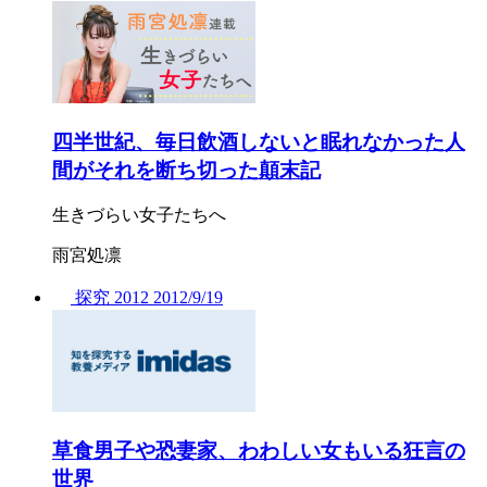
四半世紀、毎日飲酒しないと眠れなかった人
間がそれを断ち切った顛末記
生きづらい女子たちへ
雨宮処凛
探究
2012
2012/
9/19
草食男子や恐妻家、わわしい女もいる狂言の
世界