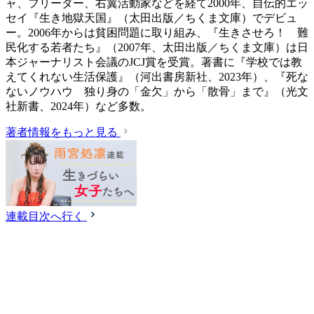
ャ、フリーター、右翼活動家などを経て2000年、自伝的エッ
セイ『生き地獄天国』（太田出版／ちくま文庫）でデビュ
ー。2006年からは貧困問題に取り組み、『生きさせろ！ 難
民化する若者たち』（2007年、太田出版／ちくま文庫）は日
本ジャーナリスト会議のJCJ賞を受賞。著書に『学校では教
えてくれない生活保護』（‎河出書房新社、2023年）、『死な
ないノウハウ 独り身の「金欠」から「散骨」まで』（光文
社新書、2024年）など多数。
著者情報をもっと見る
連載目次へ行く