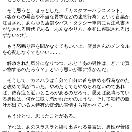
そう思うと、ほっとした。「カスタマーハラスメント」
（客からの暴言や不当な要求などの迷惑行為）という言葉が
注目され、あらゆる店舗やバス・タクシー車内にも注意書き
がなされる時代である。あんなやり方、令和に容認されるは
ずないのだ。
もう怒鳴り声を聞かなくてもいい上、店員さんのメンタル
を心配しなくてもいい……。
解放された気分になりつつ、ふと「あの男性は、どこで買
い物するのだろう？」という思いが頭に浮かんだ。
そうして、カスハラは自分で自分の首を絞める行為なのだ
と改めて気がついた。やめたくてもやめられないのであれ
ば、依存症と近いところがあるのだろう。思えば怒鳴ってい
る男性は、何かに取り憑かれたかのような、そして独特の脳
汁が出ている人特有の恍惚の表情すら浮かべていた。
もうひとつ、思ったことがある。
それは、あのスラスラと繰り出される暴言は、男性が普段