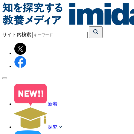
サイト内検索
新着
探究