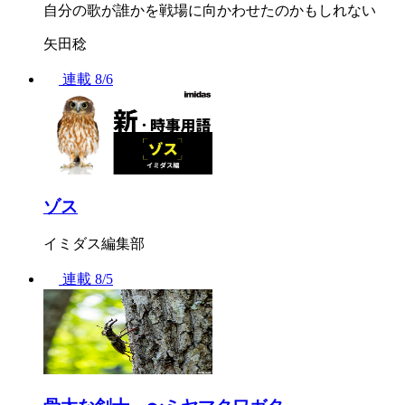
自分の歌が誰かを戦場に向かわせたのかもしれない
矢田稔
連載
8/6
ゾス
イミダス編集部
連載
8/5