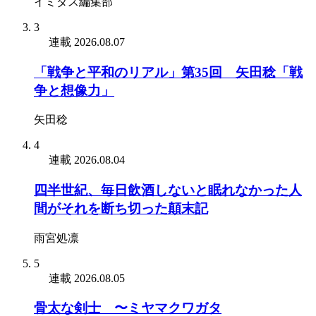
イミダス編集部
3
連載
2026.08.07
「戦争と平和のリアル」第35回 矢田稔「戦
争と想像力」
矢田稔
4
連載
2026.08.04
四半世紀、毎日飲酒しないと眠れなかった人
間がそれを断ち切った顛末記
雨宮処凛
5
連載
2026.08.05
骨太な剣士 〜ミヤマクワガタ