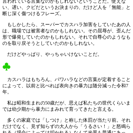
言われている言葉なのかもしれないということだ。使えな
い、遅い、クビだというお決まりの、だけど人を「無能」と
断じ深く傷つけるフレーズ。
もしかしたら、スーパーでカスハラ加害をしていたあの人
は、職場では被害者なのかもしれない。その屈辱が、歪んだ
形で爆発していたのかもしれない。それで自尊心のようなも
のを取り戻そうとしていたのかもしれない。
だけどやっぱり、やっちゃいけないことだ。
カスハラはもちろん、パワハラなどの言葉が定着すること
によって、以前と比べれば表向きの暴力は随分減った令和7
年。
私は昭和生まれの50歳だが、
思えば
私たちの世代くらいま
では
幼少期から暴力にまみれて育ってきたと言える。
多くの家庭では「しつけ」と称した体罰が当たり前。それ
だけでなく、見ず知らずの大人から「うるさい！」と怒鳴ら
れる（場合によっては叩かれる）なんて光景も普通にあっ