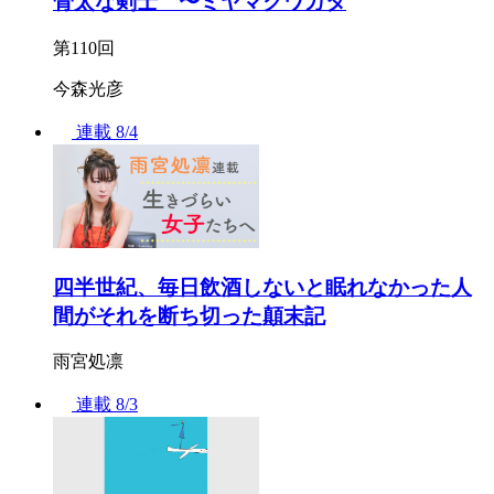
骨太な剣士 〜ミヤマクワガタ
第110回
今森光彦
連載
8/4
四半世紀、毎日飲酒しないと眠れなかった人
間がそれを断ち切った顛末記
雨宮処凛
連載
8/3