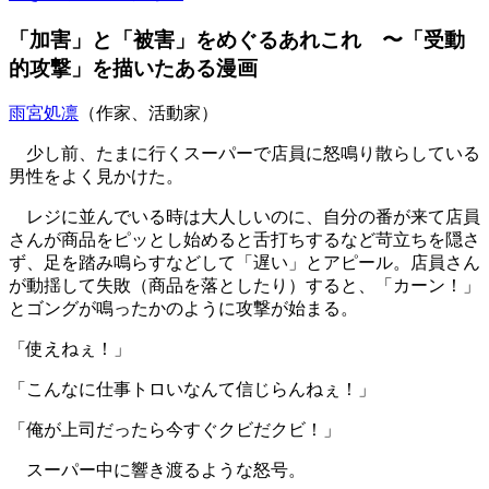
「加害」と「被害」をめぐるあれこれ 〜「受動
的攻撃」を描いたある漫画
雨宮処凛
（作家、活動家）
少し前、たまに行くスーパーで店員に怒鳴り散らしている
男性をよく見かけた。
レジに並んでいる時は大人しいのに、自分の番が来て店員
さんが商品をピッとし始めると舌打ちするなど苛立ちを隠さ
ず、足を踏み鳴らすなどして「遅い」とアピール。店員さん
が動揺して失敗（商品を落としたり）すると、「カーン！」
とゴングが鳴ったかのように攻撃が始まる。
「使えねぇ！」
「こんなに仕事トロいなんて信じらんねぇ！」
「俺が上司だったら今すぐクビだクビ！」
スーパー中に響き渡るような怒号。