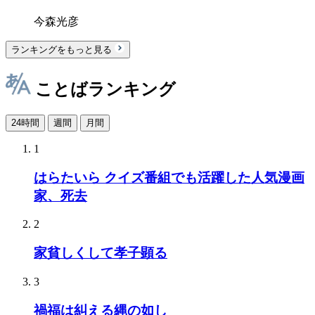
今森光彦
ランキングをもっと見る
ことばランキング
24時間
週間
月間
1
はらたいら クイズ番組でも活躍した人気漫画
家、死去
2
家貧しくして孝子顕る
3
禍福は糾える縄の如し