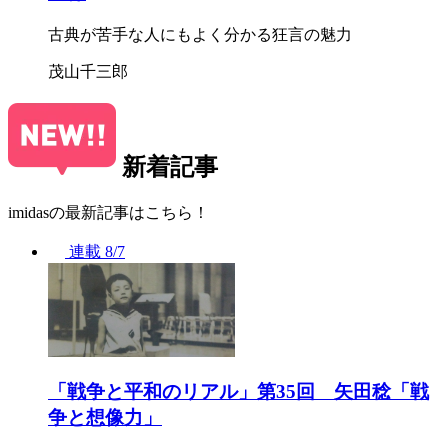
古典が苦手な人にもよく分かる狂言の魅力
茂山千三郎
新着記事
imidasの最新記事はこちら！
連載
8/7
「戦争と平和のリアル」第35回 矢田稔「戦
争と想像力」