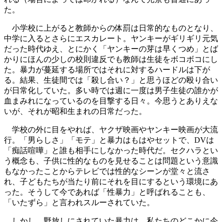
た。
小学校に上がると教師からの体罰は日常的なものとなり、
中学に入るとさらにエスカレート。ヤンキーがギリギリ元気
だった時代ゆえ、とにかく「ヤンキーの芽は早くつめ」とば
かりにほんの少しの校則違反でも教師は生徒をボコボコにし
た。暴力が蔓延する場所ではそれに対するハードルは下が
る。結果、生徒間では「殺し合い？」と思うほどの殴り合い
が日常化していた。多い時では週に一度は男子生徒の誰かが
血まみれになっているのを目撃する日々。今思うとありえな
いが、それが昭和生まれの日常だった。
学校の外に目をやれば、ヤクザ映画やヤンキー映画が大流
行。「男らしさ」「モテ」と暴力はもはやセットで、DVは
「痴話喧嘩」と誰も相手にしなかった時代だ。セクハラとい
う概念も、子供に性的なものを見せることは問題という意識
もなかったことからテレビでは性的なシーンが堂々と流さ
れ、子どもたちが当たり前にそれを目にするという環境にあ
った。そうして今であれば「性暴力」と呼ばれることも、
「いたずら」と言われスルーされていた。
しかし、野放しにされていた暴力は、私たちのどこかに今