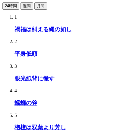
24時間
週間
月間
1
禍福は糾える縄の如し
2
平身低頭
3
眼光紙背に徹す
4
蟷螂の斧
5
栴檀は双葉より芳し