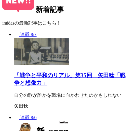
新着記事
imidasの最新記事はこちら！
連載
8/7
「戦争と平和のリアル」第35回 矢田稔「戦
争と想像力」
自分の歌が誰かを戦場に向かわせたのかもしれない
矢田稔
連載
8/6