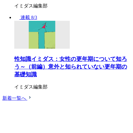
イミダス編集部
連載
8/3
性知識イミダス：女性の更年期について知ろ
う～（前編）意外と知られていない更年期の
基礎知識
イミダス編集部
新着一覧へ