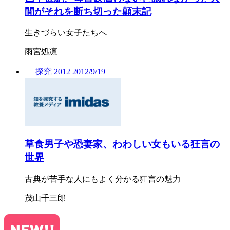
間がそれを断ち切った顛末記
生きづらい女子たちへ
雨宮処凛
探究
2012
2012/
9/19
草食男子や恐妻家、わわしい女もいる狂言の
世界
古典が苦手な人にもよく分かる狂言の魅力
茂山千三郎