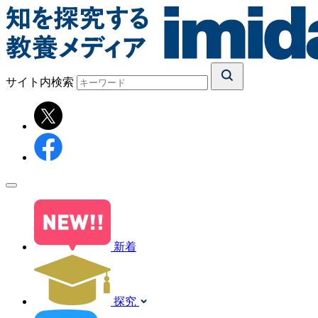
サイト内検索
新着
探究