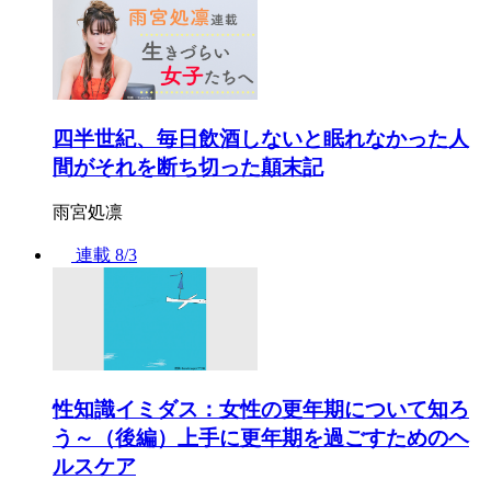
四半世紀、毎日飲酒しないと眠れなかった人
間がそれを断ち切った顛末記
雨宮処凛
連載
8/3
性知識イミダス：女性の更年期について知ろ
う～（後編）上手に更年期を過ごすためのヘ
ルスケア