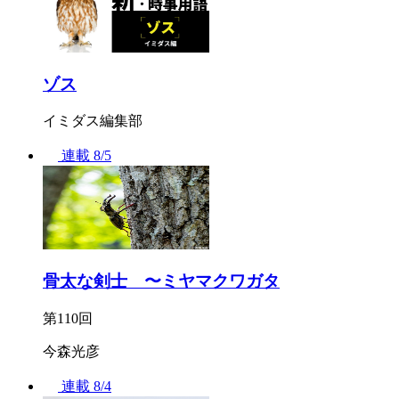
ゾス
イミダス編集部
連載
8/5
骨太な剣士 〜ミヤマクワガタ
第110回
今森光彦
連載
8/4