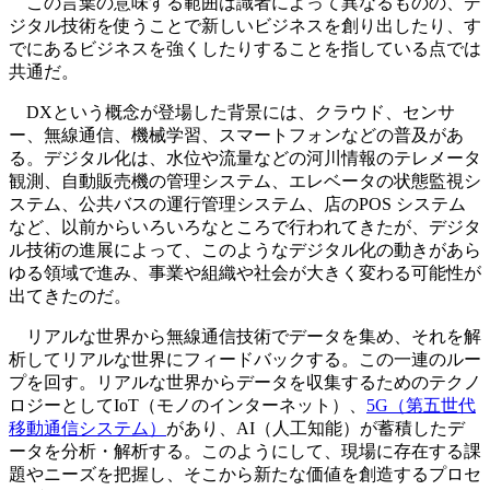
この言葉の意味する範囲は識者によって異なるものの、デ
ジタル技術を使うことで新しいビジネスを創り出したり、す
でにあるビジネスを強くしたりすることを指している点では
共通だ。
DXという概念が登場した背景には、クラウド、センサ
ー、無線通信、機械学習、スマートフォンなどの普及があ
る。デジタル化は、水位や流量などの河川情報のテレメータ
観測、自動販売機の管理システム、エレベータの状態監視シ
ステム、公共バスの運行管理システム、店のPOS システム
など、以前からいろいろなところで行われてきたが、デジタ
ル技術の進展によって、このようなデジタル化の動きがあら
ゆる領域で進み、事業や組織や社会が大きく変わる可能性が
出てきたのだ。
リアルな世界から無線通信技術でデータを集め、それを解
析してリアルな世界にフィードバックする。この一連のルー
プを回す。リアルな世界からデータを収集するためのテクノ
ロジーとしてIoT（モノのインターネット）、
5G（第五世代
移動通信システム）
があり、AI（人工知能）が蓄積したデ
ータを分析・解析する。このようにして、現場に存在する課
題やニーズを把握し、そこから新たな価値を創造するプロセ