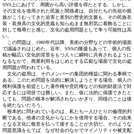
SNS上にあげて、周囲から高い評価を得たとする。しかし、
その文化を借用された民族と関係者は、自分たちの先祖や親
族がこうむってきた迫害と差別の歴史的文脈も、その民族衣
装・装身具の文化的意義も知らぬまま無邪気に着飾ることに
対して侮辱だと感じ、文化の盗用問題として争う可能性は高
い。
この問題は、1980年代以降、美術の分野などの学術的場面
で議論されはじめた。近年、SNSの隆盛もあって、個人の投
稿が幅広い文化的背景をもつ人々に瞬時に共有されるように
なるなかで、商業利用をはじめとする広範な場面で文化の盗
用問題が問われている。
文化の盗用は、そのメンバーの集団的権益に関わる事柄で
ある。このため問題を法的に解決しようとする場合、個人の
権利保護を前提とした著作権や意匠権などの知的財産法で対
応するには現状では難しい。また、仮に法的に保護できたと
しても、問題の根本が解消されないかぎり、同様のことは後
を絶たないだろう。
根本的に問われているのは、私たち一人ひとりの倫理的判
断である。他者の文化からなにかを借用する場合、その由来
となる文化に敬意を払って接することが大切だ。そのような
問題意識をもてば、なぜ社会のなかでマイノリティや被支配