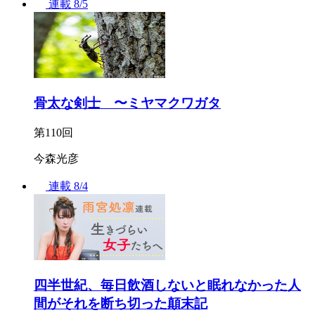
連載
8/5
骨太な剣士 〜ミヤマクワガタ
第110回
今森光彦
連載
8/4
四半世紀、毎日飲酒しないと眠れなかった人
間がそれを断ち切った顛末記