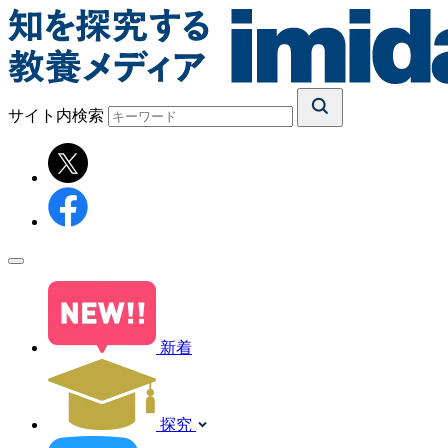
サイト内検索
新着
探究