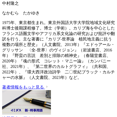
中村隆之
なかむら たかゆき
1975年、東京都生まれ。東京外国語大学大学院地域文化研究
科博士後期課程修了。博士（学術）。カリブ海を中心とした
フランス語圏文学やアフリカ系文化論の研究および批評や翻
訳を行う。主な著書に『カリブ-世界論 植民地主義に抗う
複数の場所と歴史』（人文書院、2013年）『エドゥアール・
グリッサン 〈全-世界〉のヴィジョン』（岩波書店、2016
年）『野蛮の言説 差別と排除の精神史』（春陽堂書店、
2020年）『魂の形式 コレット・マニー論』（カンパニー
社、2021年）、『第二世界のカルトグラフィ』（共和国、
2022年）、『環大西洋政治詩学 二〇世紀ブラック・カルチ
ャーの水脈』（人文書院、2023年）など。
著者情報をもっと見る