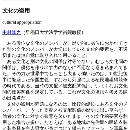
文化の盗用
cultural appropriation
中村隆之
（早稲田大学法学学術院教授）
ある優位な文化のメンバーが、歴史的に劣位におかれてき
た別の文化のメンバーが大切にしている文化的要素を、不適
切または無自覚に取り入れて用いること。
ある文化と別の文化の関係は対等でない。むしろ文化間の
関係は、優劣を作り出す力のなかに否応なく巻き込まれてき
た。その力が世界中でもっとも大きく働いたのは、19世紀後
半に隆盛した帝国主義、すなわち列強による植民地獲得競争
の時代である。当時の支配／被支配関係は、いまもなお文化
間の優劣関係を規定している。これが文化の盗用を考える際
の出発点だ。
文化の盗用が問題になるのは、比較的優位にある文化のメ
ンバーが、こうした支配／被支配関係の歴史に思い至らず、
他者の文化に対する敬意を欠いたまま、その文化的要素を利
用した場合が多い。たとえば、ある地域の先住民の民族衣装
と装身具を白人男女が身につけて撮ったファッション写真を