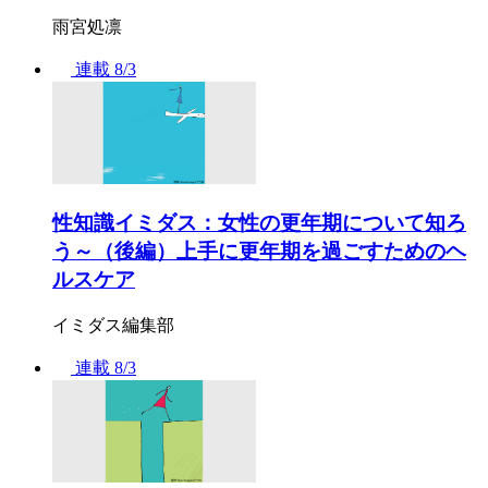
雨宮処凛
連載
8/3
性知識イミダス：女性の更年期について知ろ
う～（後編）上手に更年期を過ごすためのヘ
ルスケア
イミダス編集部
連載
8/3