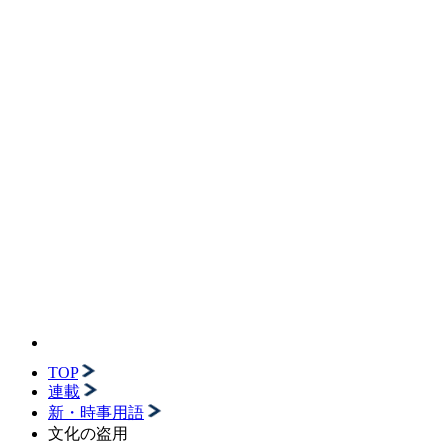
TOP
連載
新・時事用語
文化の盗用