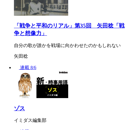
「戦争と平和のリアル」第35回 矢田稔「戦
争と想像力」
自分の歌が誰かを戦場に向かわせたのかもしれない
矢田稔
連載
8/6
ゾス
イミダス編集部