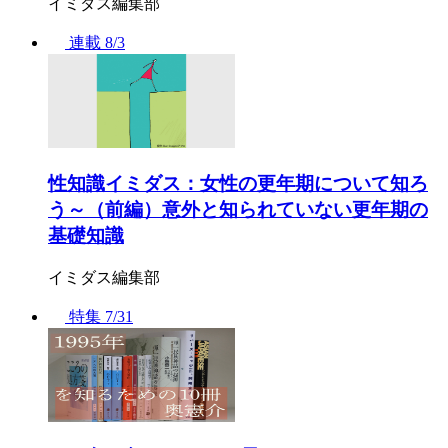
イミダス編集部
連載
8/3
性知識イミダス：女性の更年期について知ろ
う～（前編）意外と知られていない更年期の
基礎知識
イミダス編集部
特集
7/31