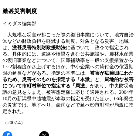
激甚災害制度
イミダス編集部
大規模な災害が起こった際の復旧事業について、地方自治
体などの財政負担を軽減する制度。対象となる災害、地域
は、
激甚災害特別財政援助法
に基づいて、政令で指定され
る。具体的には、道路や橋梁を含む公共施設や、農林水産業
の復旧事業などについて、国庫補助率を一般の支援措置から
1～2割程度かさ上げするほか、中小企業への貸付金の償還期
限の延長などがある。指定の基準には、
被害が広範囲にわた
るため、災害そのものを指定する「本激」
と、
局地的な被害
について市町村単位で指定する「局激」
があり、中央防災会
議の意見をふまえ、被害想定額に応じて適用される。2004年
10月の新潟県中越地震が本激の指定を受けたほか、06年発生
の災害では、地すべり、豪雨などで延べ69市町村が局激に指
定された。
（2007.4）