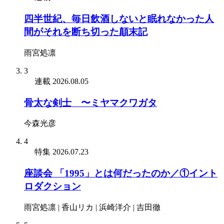
四半世紀、毎日飲酒しないと眠れなかった人
間がそれを断ち切った顛末記
雨宮処凛
3
連載
2026.08.05
骨太な剣士 〜ミヤマクワガタ
今森光彦
4
特集
2026.07.23
座談会 「1995」とは何だったのか／①イント
ロダクション
雨宮処凛 | 香山リカ | 浜崎洋介 | 吉田徹