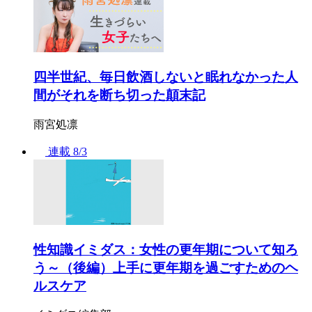
四半世紀、毎日飲酒しないと眠れなかった人
間がそれを断ち切った顛末記
雨宮処凛
連載
8/3
性知識イミダス：女性の更年期について知ろ
う～（後編）上手に更年期を過ごすためのヘ
ルスケア