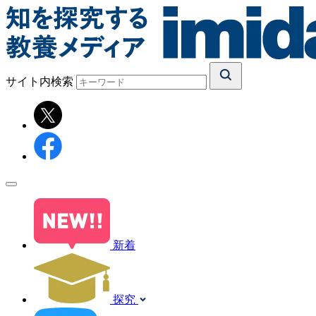
サイト内検索
新着
探究