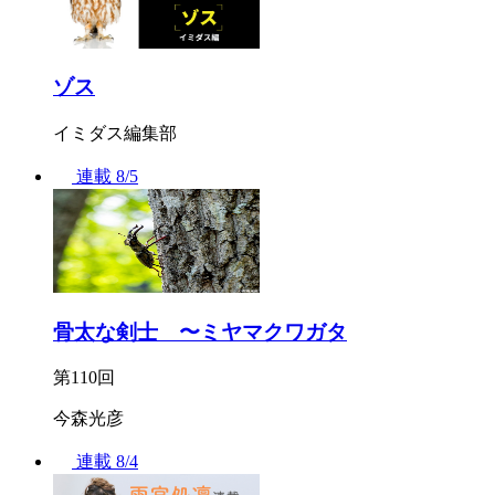
ゾス
イミダス編集部
連載
8/5
骨太な剣士 〜ミヤマクワガタ
第110回
今森光彦
連載
8/4