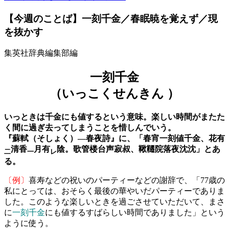
【今週のことば】一刻千金／春眠暁を覚えず／現
を抜かす
集英社辞典編集部編
一刻千金
（いっこくせんきん ）
いっときは千金にも値するという意味。楽しい時間がまたた
く間に過ぎ去ってしまうことを惜しんでいう。
『蘇軾（そしょく）―春夜詩』に、「春宵一刻値千金、花有
清香
月有
陰。歌管楼台声寂叔、鞦韆院落夜沈沈」とあ
二
一
レ
る。
〔例〕
喜寿などの祝いのパーティーなどの謝辞で、「77歳の
私にとっては、おそらく最後の華やいだパーティーでありま
した。このような楽しいときを過ごさせていただいて、まさ
に
一刻千金
にも値するすばらしい時間でありました」という
ように使う。