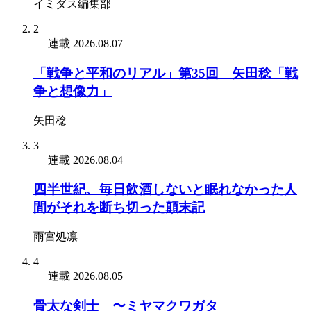
イミダス編集部
2
連載
2026.08.07
「戦争と平和のリアル」第35回 矢田稔「戦
争と想像力」
矢田稔
3
連載
2026.08.04
四半世紀、毎日飲酒しないと眠れなかった人
間がそれを断ち切った顛末記
雨宮処凛
4
連載
2026.08.05
骨太な剣士 〜ミヤマクワガタ