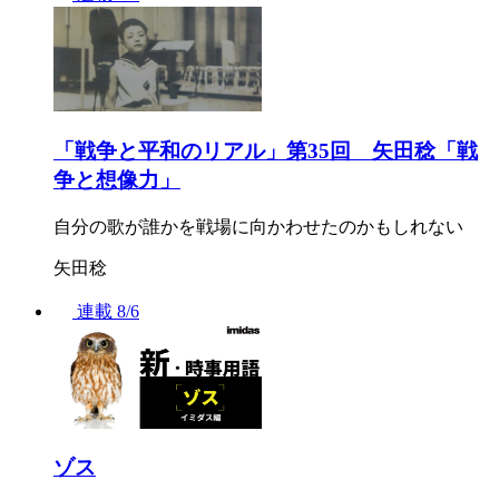
「戦争と平和のリアル」第35回 矢田稔「戦
争と想像力」
自分の歌が誰かを戦場に向かわせたのかもしれない
矢田稔
連載
8/6
ゾス