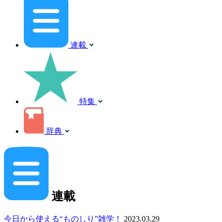
連載
特集
辞典
連載
今日から使える“ものしり”雑学！
2023.03.29