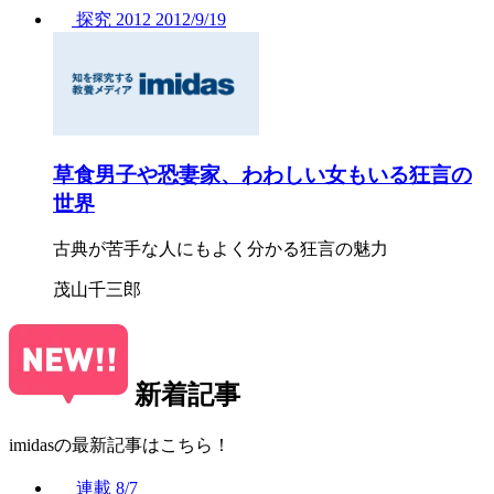
探究
2012
2012/
9/19
草食男子や恐妻家、わわしい女もいる狂言の
世界
古典が苦手な人にもよく分かる狂言の魅力
茂山千三郎
新着記事
imidasの最新記事はこちら！
連載
8/7