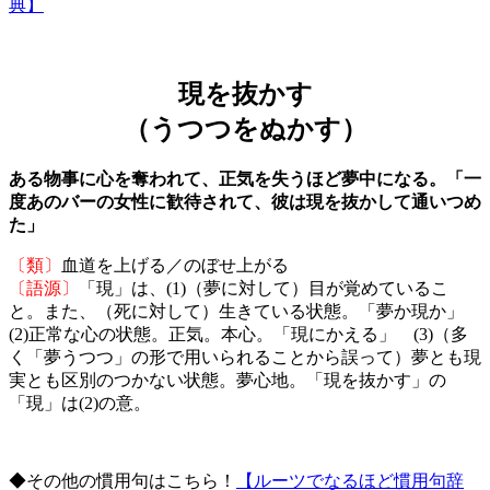
典】
現を抜かす
（うつつをぬかす）
ある物事に心を奪われて、正気を失うほど夢中になる。「一
度あのバーの女性に歓待されて、彼は現を抜かして通いつめ
た」
〔類〕
血道を上げる／のぼせ上がる
〔語源〕
「現」は、(1)（夢に対して）目が覚めているこ
と。また、（死に対して）生きている状態。「夢か現か」
(2)正常な心の状態。正気。本心。「現にかえる」 (3)（多
く「夢うつつ」の形で用いられることから誤って）夢とも現
実とも区別のつかない状態。夢心地。「現を抜かす」の
「現」は(2)の意。
◆その他の慣用句はこちら！
【ルーツでなるほど慣用句辞