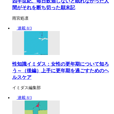
四半世紀、毎日飲酒しないと眠れなかった人
間がそれを断ち切った顛末記
雨宮処凛
連載
8/3
性知識イミダス：女性の更年期について知ろ
う～（後編）上手に更年期を過ごすためのヘ
ルスケア
イミダス編集部
連載
8/3