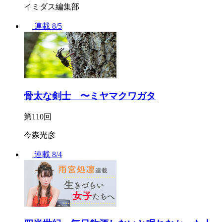
イミダス編集部
連載
8/5
骨太な剣士 〜ミヤマクワガタ
第110回
今森光彦
連載
8/4