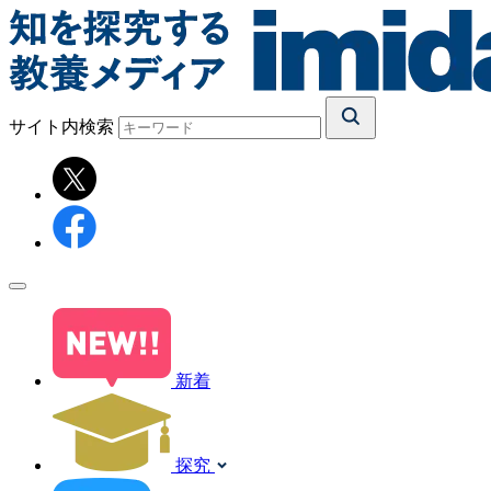
サイト内検索
新着
探究