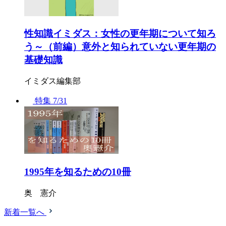
性知識イミダス：女性の更年期について知ろ
う～（前編）意外と知られていない更年期の
基礎知識
イミダス編集部
特集
7/31
1995年を知るための10冊
奥 憲介
新着一覧へ