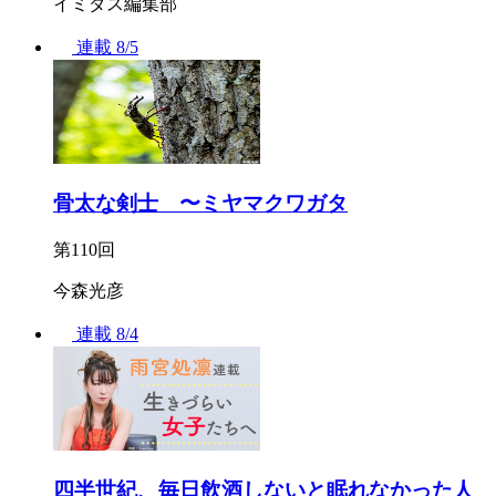
イミダス編集部
連載
8/5
骨太な剣士 〜ミヤマクワガタ
第110回
今森光彦
連載
8/4
四半世紀、毎日飲酒しないと眠れなかった人