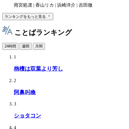
雨宮処凛 | 香山リカ | 浜崎洋介 | 吉田徹
ランキングをもっと見る
ことばランキング
24時間
週間
月間
1
栴檀は双葉より芳し
2
阿鼻叫喚
3
ショタコン
4