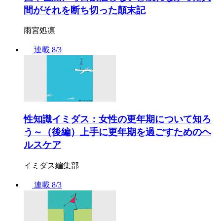
間がそれを断ち切った顛末記
雨宮処凛
連載
8/3
性知識イミダス：女性の更年期について知ろ
う～（後編）上手に更年期を過ごすためのヘ
ルスケア
イミダス編集部
連載
8/3