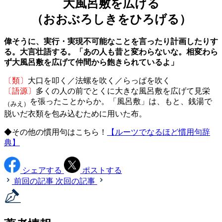
大風呂敷を広げる
（おおぶろしきをひろげる）
偉そうに、実行・実現不可能なことを言ったり計画したりす
る。大言壮語する。「あの人も昔と変わらないな。相変わら
ず大風呂敷を広げて仲間から飽きられているよ」
〔類〕
大口を叩く／法螺を吹く／らっぱを吹く
〔語源〕
多くの人の前でとくに大きな風呂敷を広げて見栄
を張ったことからか。「風呂敷」は、もと、銭湯で
（みえ）
脱いだ衣類を包み込むために用いた布。
◆その他の慣用句はこちら！
【ルーツでなるほど慣用句辞
典】
シェアする
ポストする
前回の記事
次回の記事