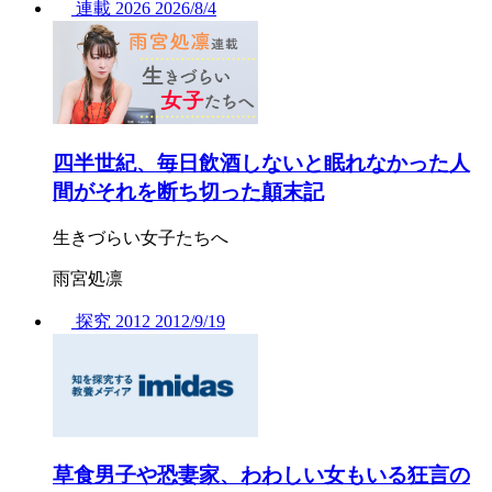
連載
2026
2026/
8/4
四半世紀、毎日飲酒しないと眠れなかった人
間がそれを断ち切った顛末記
生きづらい女子たちへ
雨宮処凛
探究
2012
2012/
9/19
草食男子や恐妻家、わわしい女もいる狂言の