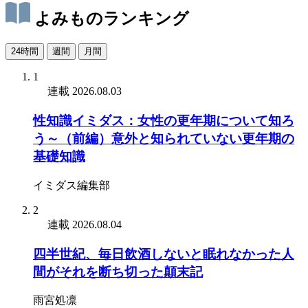
よみものランキング
24時間
週間
月間
1
連載
2026.08.03
性知識イミダス：女性の更年期について知ろ
う～（前編）意外と知られていない更年期の
基礎知識
イミダス編集部
2
連載
2026.08.04
四半世紀、毎日飲酒しないと眠れなかった人
間がそれを断ち切った顛末記
雨宮処凛