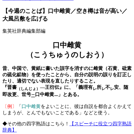
【今週のことば】口中雌黄／空き樽は音が高い／
大風呂敷を広げる
集英社辞典編集部編
口中雌黄
（こうちゅうのしおう）
昔、中国で、黄紙に書いた誤字を消すのに雌黄（石黄、砒素
の硫化鉱物）を使ったことから、自分の説明の誤りを訂正し
たり、適切でない表現を直したりすること。
『晋書
―王衍伝』に、「義理有
所
不
安、随
（しんじょ）
レ
レ
レ
即改更、世号
口中雌黄
」とある。
二
一
〔例〕
「
口中雌黄
をよいことに、彼は自説を都合よくかえて
しまうが、とんでもないことである」などと使う。
◆その他の四字熟語はこちら！
【スピーチに役立つ四字熟語
辞典】