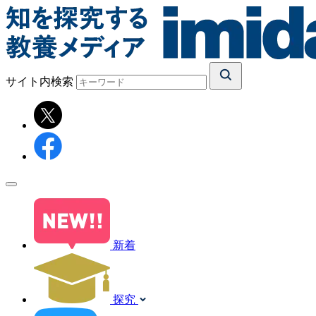
サイト内検索
新着
探究