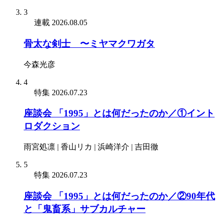
3
連載
2026.08.05
骨太な剣士 〜ミヤマクワガタ
今森光彦
4
特集
2026.07.23
座談会 「1995」とは何だったのか／①イント
ロダクション
雨宮処凛 | 香山リカ | 浜崎洋介 | 吉田徹
5
特集
2026.07.23
座談会 「1995」とは何だったのか／②90年代
と「鬼畜系」サブカルチャー