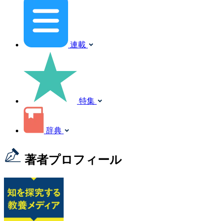
連載
特集
辞典
著者プロフィール