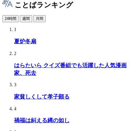
ことばランキング
24時間
週間
月間
1
夏炉冬扇
2
はらたいら クイズ番組でも活躍した人気漫画
家、死去
3
家貧しくして孝子顕る
4
禍福は糾える縄の如し