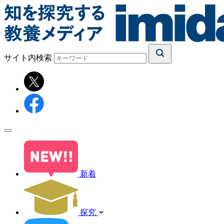
サイト内検索
新着
探究