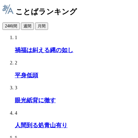
ことばランキング
24時間
週間
月間
1
禍福は糾える縄の如し
2
平身低頭
3
眼光紙背に徹す
4
人間到る処青山有り
5