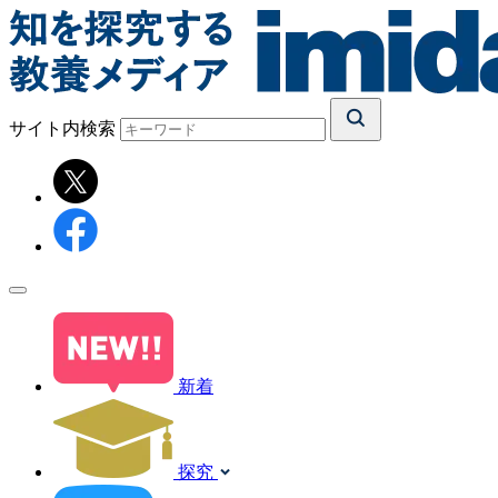
サイト内検索
新着
探究