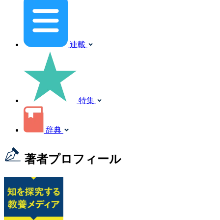
連載
特集
辞典
著者プロフィール