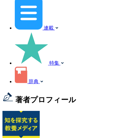
連載
特集
辞典
著者プロフィール