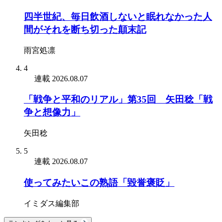
四半世紀、毎日飲酒しないと眠れなかった人
間がそれを断ち切った顛末記
雨宮処凛
4
連載
2026.08.07
「戦争と平和のリアル」第35回 矢田稔「戦
争と想像力」
矢田稔
5
連載
2026.08.07
使ってみたいこの熟語「毀誉褒貶」
イミダス編集部