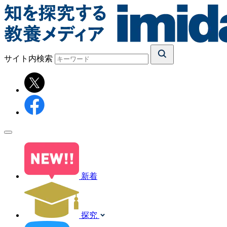
サイト内検索
新着
探究