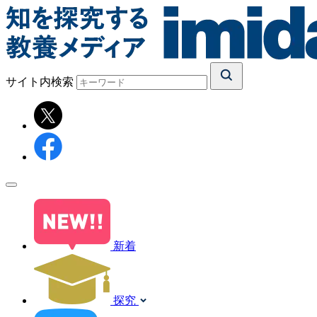
サイト内検索
新着
探究