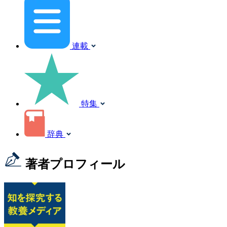
連載
特集
辞典
著者プロフィール