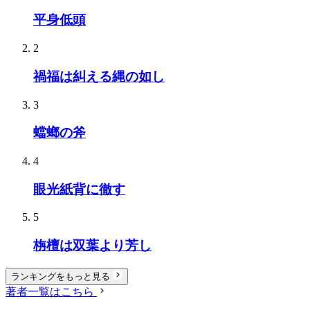
平身低頭
2
禍福は糾える縄の如し
3
蟷螂の斧
4
眼光紙背に徹す
5
栴檀は双葉より芳し
ランキングをもっと見る
著者一覧はこちら