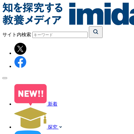
サイト内検索
新着
探究