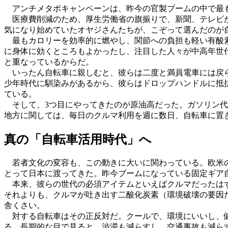
アンチメタボキャンペーンは、昨今の官製ブームの中で最も
医療費削減のため、厚生労働省の旗振りで、新聞、テレビが
気になり始めていたオヤジさんたちが、こぞって選んだのが
最もカロリーを効率的に燃やし、関節への負担も軽い有酸素
に身体に効くところもよかったし、注目した人々が中高年世
と重なっているからだ。
いったん自転車に親しむと、彼らは二度と満員電車には戻ら
少年時代に馴染みがあるから、彼らはドロップハンドルに抵
ている。
そして、3つ目にやってきたのが原油高だった。ガソリン代
地方に関しては、毎日のクルマ利用を週に数日、自転車に置
真の「自転車活用時代」へ
若者文化の変容も、この動きに大いに関わっている。欧米の
とって日本に渡ってきた。昨今ブームになっている固定ギア
本来、彼らの世代の必須アイテムといえばクルマだったはず
それよりも、クルマが吐き出す二酸化炭素（環境破壊の要因
舎くさい。
対する自転車はその正反対だ。クールで、環境にいいし、健
る。長期的な目で見ると、渋滞も減らすし、交通事故も減ら