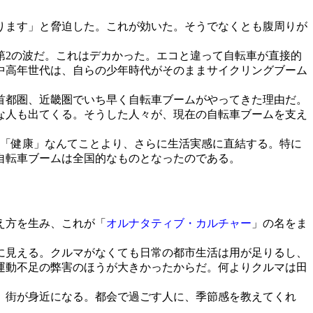
ります」と脅迫した。これが効いた。そうでなくとも腹周りが
2の波だ。これはデカかった。エコと違って自転車が直接的
中高年世代は、自らの少年時代がそのままサイクリングブーム
首都圏、近畿圏でいち早く自転車ブームがやってきた理由だ。
な人も出てくる。そうした人々が、現在の自転車ブームを支え
「健康」なんてことより、さらに生活実感に直結する。特に
自転車ブームは全国的なものとなったのである。
え方を生み、これが「
オルナタティブ・カルチャー
」の名をま
に見える。クルマがなくても日常の都市生活は用が足りるし、
運動不足の弊害のほうが大きかったからだ。何よりクルマは田
、街が身近になる。都会で過ごす人に、季節感を教えてくれ