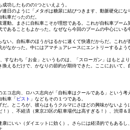
成功したものの1つといえよう。
連日のように「メタボは糖尿に結びつきます、動脈硬化にな
自転車だったのだ。
運動。まさに自転車こそが理想である。これが自転車ブーム第
代であることもよかった。なぜなら今回のブームの中心にいる
ない。自転車のほうがはるかに速くて快適だからだ。これが
抗がなかった。中にはアマチュアレースにエントリーするよう
、すなわち「お金」というものは、「スローガン」はもとより
き換えるだけで、かなりの節約が期待できた。ここにおいて、
エコ志向、ロハス志向が「自転車はクールである」という考
自転車「
ピスト
」などもその１つである。
だ。ところが、彼らはもうクルマにさほどの興味がないよう
だ！）、不経済（東京23区の駐車場代は高すぎる！）、渋滞＆
康にいい（ダイエットに効く）。さらには経済的でもあるし
す。