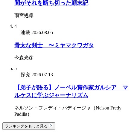
間がそれを断ち切った顛末記
雨宮処凛
4
連載
2026.08.05
骨太な剣士 〜ミヤマクワガタ
今森光彦
5
探究
2026.07.13
【弟子が語る】ノーベル賞作家ガルシア゠マ
ルケスに学ぶジャーナリズム
ネルソン・フレディ・パディージャ（Nelson Fredy
Padilla）
ランキングをもっと見る