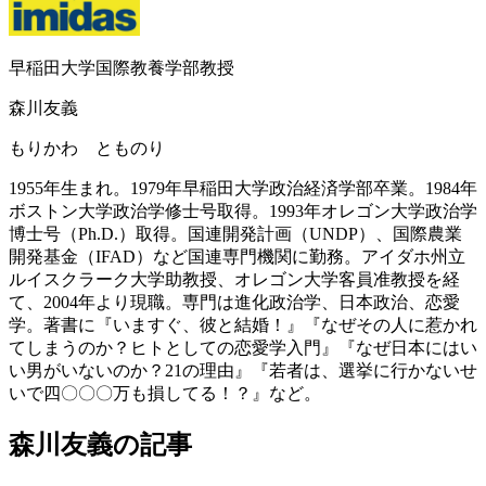
早稲田大学国際教養学部教授
森川友義
もりかわ とものり
1955年生まれ。1979年早稲田大学政治経済学部卒業。1984年
ボストン大学政治学修士号取得。1993年オレゴン大学政治学
博士号（Ph.D.）取得。国連開発計画（UNDP）、国際農業
開発基金（IFAD）など国連専門機関に勤務。アイダホ州立
ルイスクラーク大学助教授、オレゴン大学客員准教授を経
て、2004年より現職。専門は進化政治学、日本政治、恋愛
学。著書に『いますぐ、彼と結婚！』『なぜその人に惹かれ
てしまうのか？ヒトとしての恋愛学入門』『なぜ日本にはい
い男がいないのか？21の理由』『若者は、選挙に行かないせ
いで四〇〇〇万も損してる！？』など。
森川友義の記事