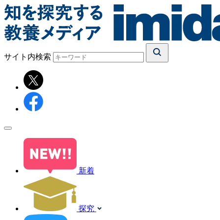
サイト内検索
新着
探究