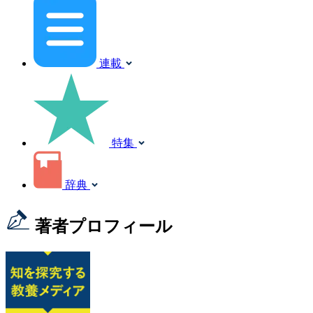
連載
特集
辞典
著者プロフィール