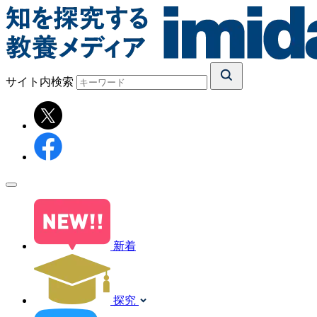
サイト内検索
新着
探究