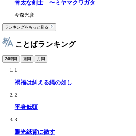
骨太な剣士 〜ミヤマクワガタ
今森光彦
ランキングをもっと見る
ことばランキング
24時間
週間
月間
1
禍福は糾える縄の如し
2
平身低頭
3
眼光紙背に徹す