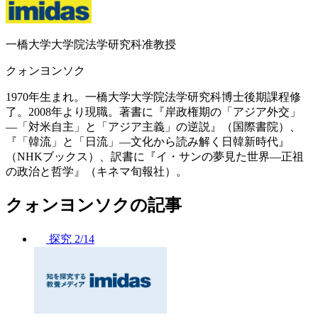
一橋大学大学院法学研究科准教授
クォンヨンソク
1970年生まれ。一橋大学大学院法学研究科博士後期課程修
了。2008年より現職。著書に『岸政権期の「アジア外交」
―「対米自主」と「アジア主義」の逆説』（国際書院）、
『「韓流」と「日流」―文化から読み解く日韓新時代』
（NHKブックス）、訳書に『イ・サンの夢見た世界―正祖
の政治と哲学』（キネマ旬報社）。
クォンヨンソクの記事
探究
2/14