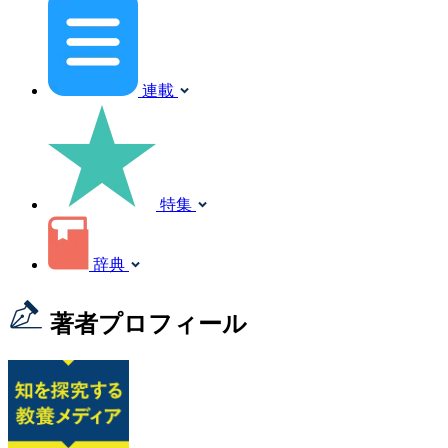
連載
特集
辞典
著者プロフィール