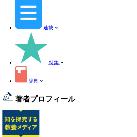
連載
特集
辞典
著者プロフィール