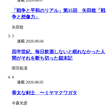
連載
2026.08.07
「戦争と平和のリアル」第35回 矢田稔「戦
争と想像力」
矢田稔
3
連載
2026.08.04
四半世紀、毎日飲酒しないと眠れなかった人
間がそれを断ち切った顛末記
雨宮処凛
4
連載
2026.08.05
骨太な剣士 〜ミヤマクワガタ
今森光彦