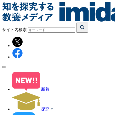
サイト内検索
新着
探究