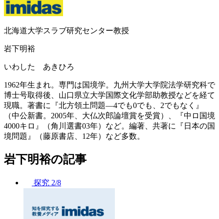
北海道大学スラブ研究センター教授
岩下明裕
いわした あきひろ
1962年生まれ。専門は国境学。九州大学大学院法学研究科で
博士号取得後、山口県立大学国際文化学部助教授などを経て
現職。著書に『北方領土問題―4でも0でも、2でもなく』
（中公新書。2005年、大仏次郎論壇賞を受賞）、『中ロ国境
4000キロ』（角川選書03年）など。編著、共著に『日本の国
境問題』（藤原書店、12年）など多数。
岩下明裕の記事
探究
2/8