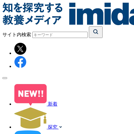
サイト内検索
新着
探究