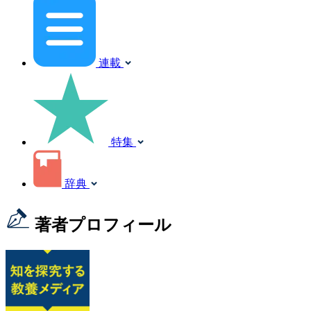
連載
特集
辞典
著者プロフィール