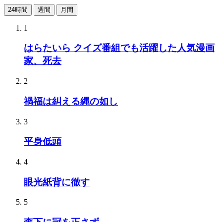
24時間
週間
月間
1
はらたいら クイズ番組でも活躍した人気漫画
家、死去
2
禍福は糾える縄の如し
3
平身低頭
4
眼光紙背に徹す
5