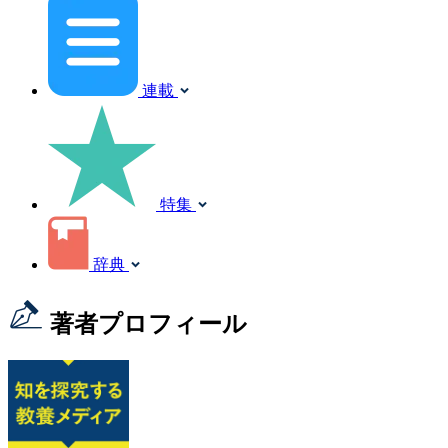
連載
特集
辞典
著者プロフィール