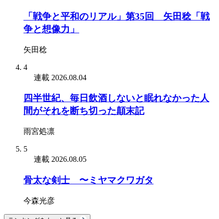
「戦争と平和のリアル」第35回 矢田稔「戦
争と想像力」
矢田稔
4
連載
2026.08.04
四半世紀、毎日飲酒しないと眠れなかった人
間がそれを断ち切った顛末記
雨宮処凛
5
連載
2026.08.05
骨太な剣士 〜ミヤマクワガタ
今森光彦