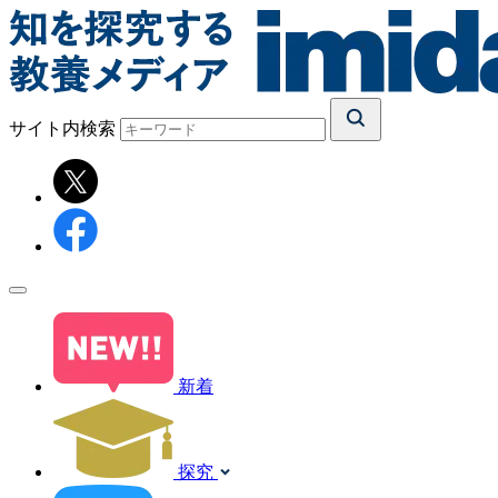
サイト内検索
新着
探究