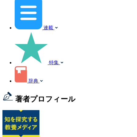
連載
特集
辞典
著者プロフィール