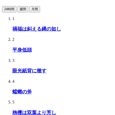
24時間
週間
月間
1
禍福は糾える縄の如し
2
平身低頭
3
眼光紙背に徹す
4
蟷螂の斧
5
栴檀は双葉より芳し