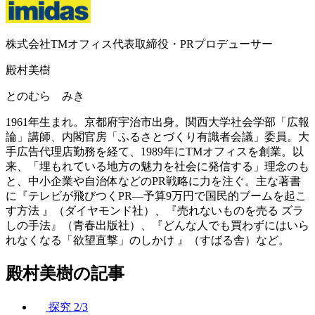
株式会社TMオフィス代表取締役・PRプロデューサー
殿村美樹
とのむら みき
1961年生まれ。京都府宇治市出身。関西大学社会学部「広報
論」講師、内閣官房「ふるさとづくり有識者会議」委員。大
手広告代理店勤務を経て、1989年にTMオフィスを創業。以
来、「埋もれている地方の魅力を社会に発信する」理念のも
と、中小企業や自治体などのPR戦略に力を注ぐ。主な著書
に『テレビが飛びつくPR―予算9万円で国民的ブームを起こ
す方法 』（ダイヤモンド社）、『売れないものを売る ズラ
しの手法』（青春出版社）、『どんな人でも買わずにはいら
れなくなる「欲望直撃」のしかけ 』（すばる舎）など。
殿村美樹の記事
探究
2/3