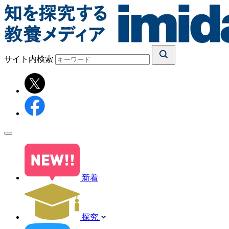
サイト内検索
新着
探究