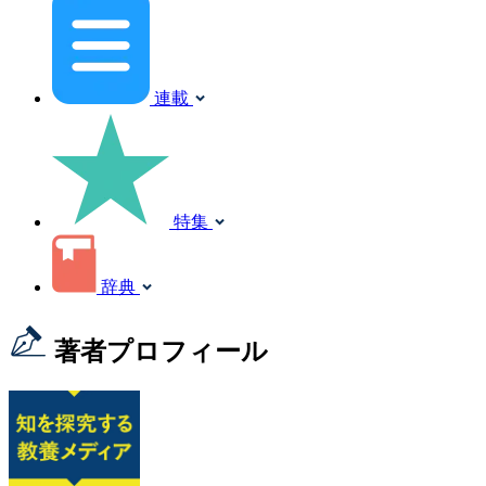
連載
特集
辞典
著者プロフィール