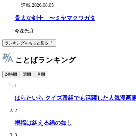
連載
2026.08.05
骨太な剣士 〜ミヤマクワガタ
今森光彦
ランキングをもっと見る
ことばランキング
24時間
週間
月間
1
はらたいら クイズ番組でも活躍した人気漫画
2
禍福は糾える縄の如し
3