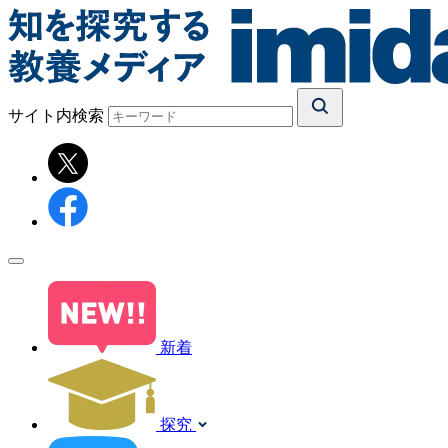
サイト内検索
新着
探究