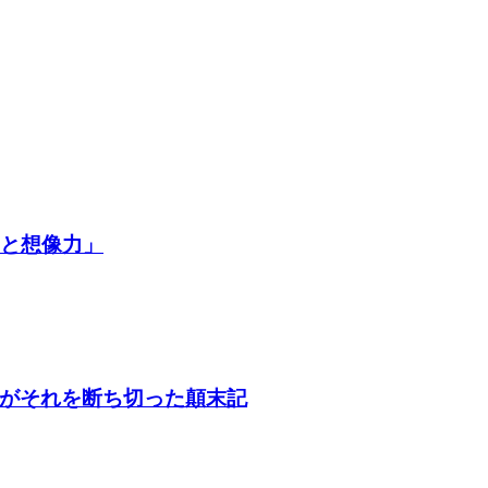
争と想像力」
がそれを断ち切った顛末記