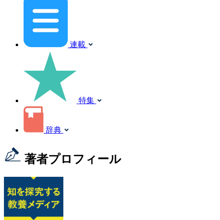
連載
特集
辞典
著者プロフィール