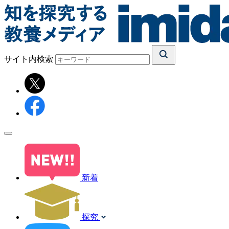
サイト内検索
新着
探究