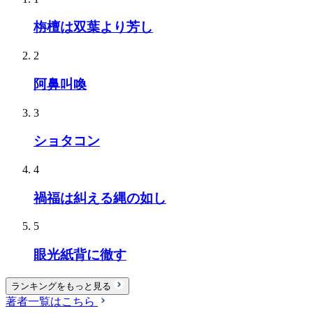
栴檀は双葉より芳し
2
阿鼻叫喚
3
ショタコン
4
禍福は糾える縄の如し
5
眼光紙背に徹す
ランキングをもっと見る
著者一覧はこちら