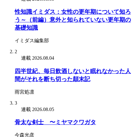
性知識イミダス：女性の更年期について知ろ
う～（前編）意外と知られていない更年期の
基礎知識
イミダス編集部
2
連載
2026.08.04
四半世紀、毎日飲酒しないと眠れなかった人
間がそれを断ち切った顛末記
雨宮処凛
3
連載
2026.08.05
骨太な剣士 〜ミヤマクワガタ
今森光彦