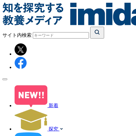
サイト内検索
新着
探究