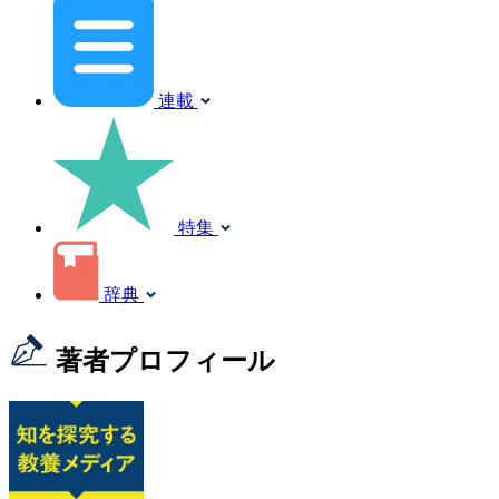
連載
特集
辞典
著者プロフィール