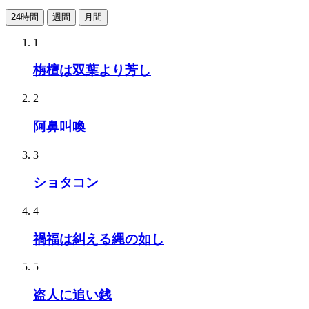
24時間
週間
月間
1
栴檀は双葉より芳し
2
阿鼻叫喚
3
ショタコン
4
禍福は糾える縄の如し
5
盗人に追い銭