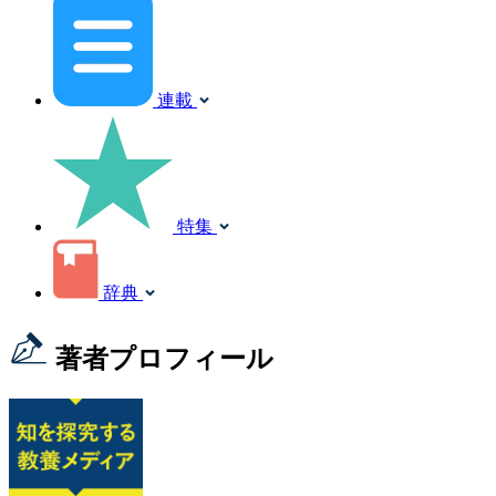
連載
特集
辞典
著者プロフィール