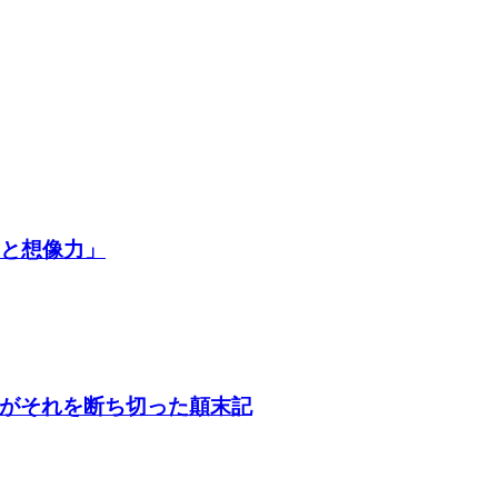
争と想像力」
がそれを断ち切った顛末記