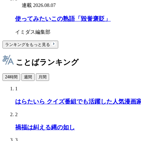
連載
2026.08.07
使ってみたいこの熟語「毀誉褒貶」
イミダス編集部
ランキングをもっと見る
ことばランキング
24時間
週間
月間
1
はらたいら クイズ番組でも活躍した人気漫画
2
禍福は糾える縄の如し
3