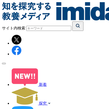
サイト内検索
新着
探究