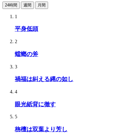
24時間
週間
月間
1
平身低頭
2
蟷螂の斧
3
禍福は糾える縄の如し
4
眼光紙背に徹す
5
栴檀は双葉より芳し