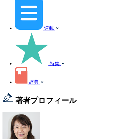
連載
特集
辞典
著者プロフィール