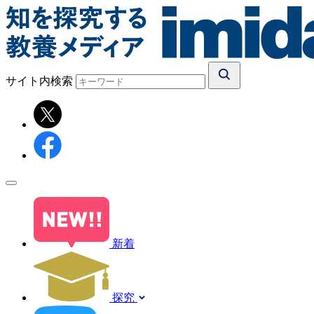
サイト内検索
新着
探究