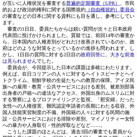
が互いに人権状況を審査する
普遍的定期審査（UPR）
、市民
的および政治的権利に関する国際規約
（自由権規約）委員会
の審査などの日本に関する資料にも目を通し、参考にしてい
ます。
審査の1日目、委員たちからは鋭い質問が次々と日本政府
代表団に投げかけられました。質疑では、前回14年の審査か
ら、日本国内の人種差別がどれだけ改善されているのか、政
府はどのような対策をとっているかの進捗も問われます。し
かし、1日目の質問に対する2日目の
政府回答に、大きな前進
は見られません
でした。
委員会が、今回提示した日本の課題は多岐にわたります。
例えば、在日コリアンの人々に対するヘイトスピーチとヘイ
トクライム、朝鮮学校の生徒たちへの教育の保障、アイヌ民
族への雇用・教育・公共サービスにおける差別、被差別部落
出身者の戸籍への違法なアクセス、外国出身のムスリムに対
する警察によるプロファイリングと監視、「慰安婦」だった
女性への人権侵害、難民認定申請者の長期にわたる収容、外
国人技能実習制度の不備、外国籍の人々に対する民間の施
設・公共サービスにおける排除や差別、マイノリティー女性
への暴力や人身取引・性的搾取などなど……。
こうした課題のほとんどは、過去3回の審査でも委員から