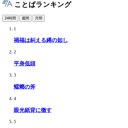
ことばランキング
24時間
週間
月間
1
禍福は糾える縄の如し
2
平身低頭
3
蟷螂の斧
4
眼光紙背に徹す
5