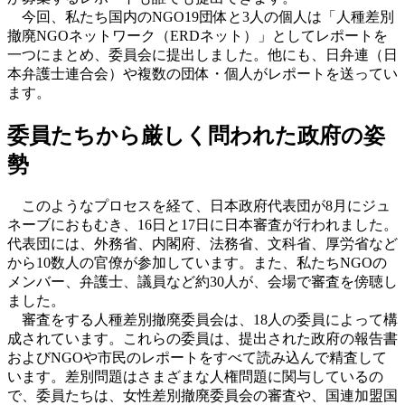
今回、私たち国内のNGO19団体と3人の個人は
「人種差別
撤廃NGOネットワーク（ERDネット）」
としてレポートを
一つにまとめ、委員会に提出しました。他にも、日弁連（日
本弁護士連合会）や複数の団体・個人がレポートを送ってい
ます。
委員たちから厳しく問われた政府の姿
勢
このようなプロセスを経て、日本政府代表団が8月にジュ
ネーブにおもむき、16日と17日に日本審査が行われました。
代表団には、外務省、内閣府、法務省、文科省、厚労省など
から10数人の官僚が参加しています。また、私たちNGOの
メンバー、弁護士、議員など約30人が、会場で審査を傍聴し
ました。
審査をする人種差別撤廃委員会は、18人の委員によって構
成されています。これらの委員は、提出された政府の報告書
およびNGOや市民のレポートをすべて読み込んで精査して
います。差別問題はさまざまな人権問題に関与しているの
で、委員たちは、女性差別撤廃委員会の審査や、国連加盟国