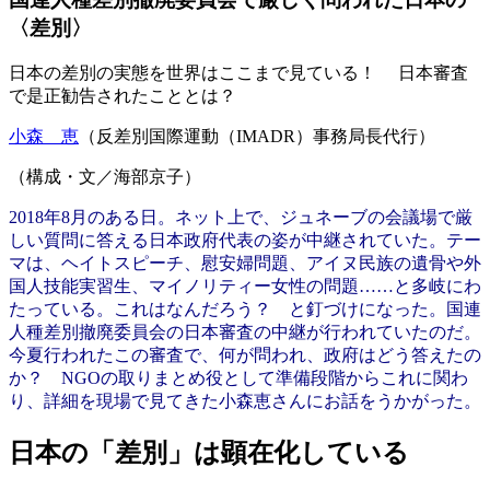
〈差別〉
日本の差別の実態を世界はここまで見ている！ 日本審査
で是正勧告されたこととは？
小森 恵
（反差別国際運動（IMADR）事務局長代行）
（構成・文／海部京子）
2018年8月のある日。ネット上で、ジュネーブの会議場で厳
しい質問に答える日本政府代表の姿が中継されていた。テー
マは、
ヘイトスピーチ
、慰安婦問題、アイヌ民族の遺骨や外
国人技能実習生、マイノリティー女性の問題……と多岐にわ
たっている。これはなんだろう？ と釘づけになった。国連
人種差別撤廃委員会の日本審査の中継が行われていたのだ。
今夏行われたこの審査で、何が問われ、政府はどう答えたの
か？ NGOの取りまとめ役として準備段階からこれに関わ
り、詳細を現場で見てきた小森恵さんにお話をうかがった。
日本の「差別」は顕在化している