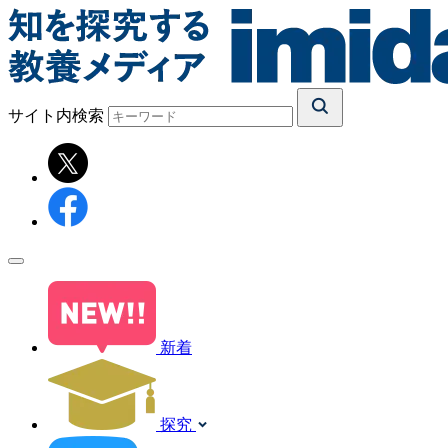
サイト内検索
新着
探究