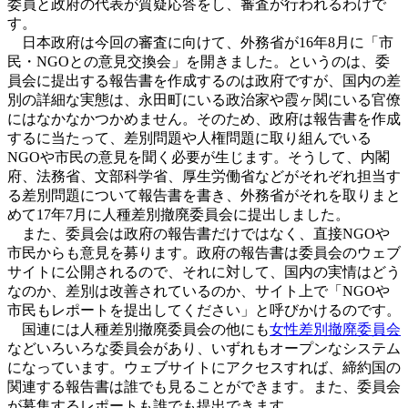
委員と政府の代表が質疑応答をし、審査が行われるわけで
す。
日本政府は今回の審査に向けて、外務省が16年8月に「市
民・NGOとの意見交換会」を開きました。というのは、委
員会に提出する報告書を作成するのは政府ですが、国内の差
別の詳細な実態は、永田町にいる政治家や霞ヶ関にいる官僚
にはなかなかつかめません。そのため、政府は報告書を作成
するに当たって、差別問題や人権問題に取り組んでいる
NGOや市民の意見を聞く必要が生じます。そうして、内閣
府、法務省、文部科学省、厚生労働省などがそれぞれ担当す
る差別問題について報告書を書き、外務省がそれを取りまと
めて17年7月に人種差別撤廃委員会に提出しました。
また、委員会は政府の報告書だけではなく、直接NGOや
市民からも意見を募ります。政府の報告書は委員会のウェブ
サイトに公開されるので、それに対して、国内の実情はどう
なのか、差別は改善されているのか、サイト上で「NGOや
市民もレポートを提出してください」と呼びかけるのです。
国連には人種差別撤廃委員会の他にも
女性差別撤廃委員会
などいろいろな委員会があり、いずれもオープンなシステム
になっています。ウェブサイトにアクセスすれば、締約国の
関連する報告書は誰でも見ることができます。また、委員会
が募集するレポートも誰でも提出できます。