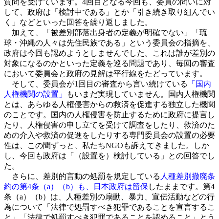
質問を受けています。4回目となる今回も、委員の問いに対
して、政府は「検討中である」とか「引き続き取り組んでい
く」などといった回答を繰り返しました。
加えて、「被差別部落出身者の定義が明確でない」「琉
球・沖縄の人々は先住民族である」という委員会の指摘を、
政府は今回も認めようとしませんでした。これは誰が差別の
対象になるのかといった定義を巡る問題であり、毎回の審査
において委員会と政府の見解は平行線をたどっています。
そして、委員会が1回目の審査から言い続けている
「国内
人権機関の設置」
もいまだ実現していません。国内人権機関
とは、あらゆる人権侵害からの救済を促進する独立した機関
のことです。国内の人権侵害を防止するために政府に提言し
たり、人権侵害の申し立てを受けて調査をしたり、救済のた
めの介入や救済の促進をしたりする専門委員会の設置の必要
性は、この間ずっと、私たちNGOも訴えてきました。しか
し、今回も政府は「（設置を）検討している」との回答でし
た。
さらに、差別的言動の処罰を規定している
人種差別撤廃条
約の第4条（a）（b）も、日本政府は留保
したままです。第4
条（a）（b）は、人種差別の扇動、暴力、宣伝活動などの行
為について「法律で処罰すべき犯罪であることを宣言するこ
と」「法律で処罰すべき犯罪であることを認めること」とう