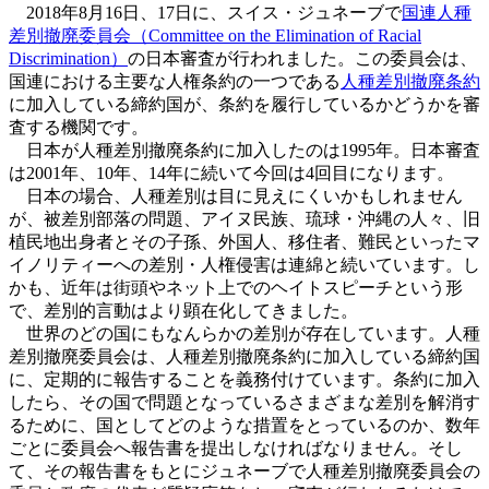
2018年8月16日、17日に、スイス・ジュネーブで
国連人種
差別撤廃委員会（Committee on the Elimination of Racial
Discrimination）
の日本審査が行われました。この委員会は、
国連における主要な人権条約の一つである
人種差別撤廃条約
に加入している締約国が、条約を履行しているかどうかを審
査する機関です。
日本が人種差別撤廃条約に加入したのは1995年。日本審査
は2001年、10年、14年に続いて今回は4回目になります。
日本の場合、人種差別は目に見えにくいかもしれません
が、被差別部落の問題、アイヌ民族、琉球・沖縄の人々、旧
植民地出身者とその子孫、外国人、移住者、難民といったマ
イノリティーへの差別・人権侵害は連綿と続いています。し
かも、近年は街頭やネット上でのヘイトスピーチという形
で、差別的言動はより顕在化してきました。
世界のどの国にもなんらかの差別が存在しています。人種
差別撤廃委員会は、人種差別撤廃条約に加入している締約国
に、定期的に報告することを義務付けています。条約に加入
したら、その国で問題となっているさまざまな差別を解消す
るために、国としてどのような措置をとっているのか、数年
ごとに委員会へ報告書を提出しなければなりません。そし
て、その報告書をもとにジュネーブで人種差別撤廃委員会の