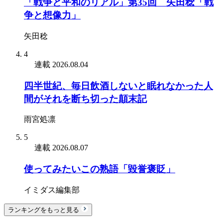
「戦争と平和のリアル」第35回 矢田稔「戦
争と想像力」
矢田稔
4
連載
2026.08.04
四半世紀、毎日飲酒しないと眠れなかった人
間がそれを断ち切った顛末記
雨宮処凛
5
連載
2026.08.07
使ってみたいこの熟語「毀誉褒貶」
イミダス編集部
ランキングをもっと見る