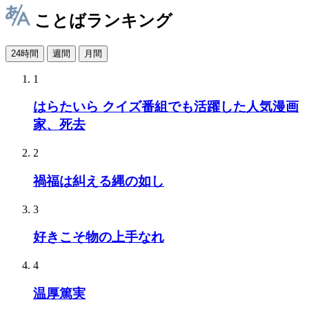
ことばランキング
24時間
週間
月間
1
はらたいら クイズ番組でも活躍した人気漫画
家、死去
2
禍福は糾える縄の如し
3
好きこそ物の上手なれ
4
温厚篤実