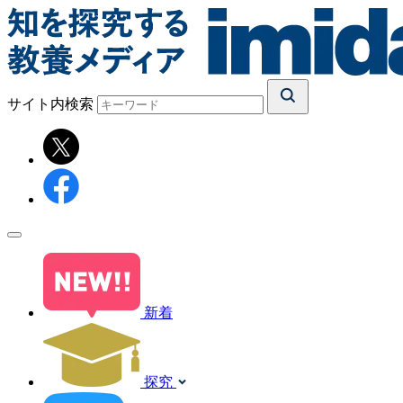
サイト内検索
新着
探究