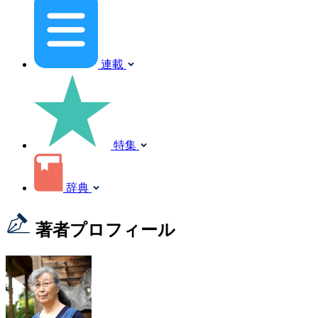
連載
特集
辞典
著者プロフィール