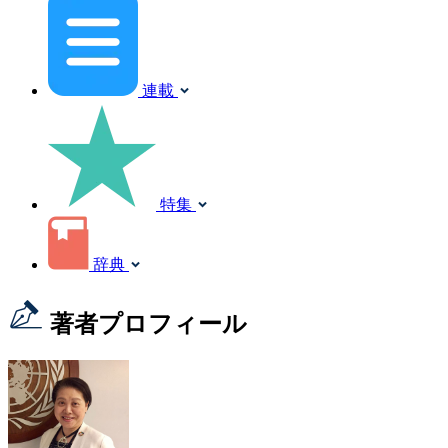
連載
特集
辞典
著者プロフィール