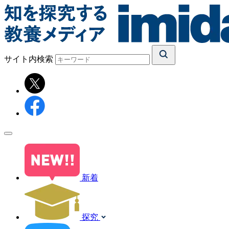
サイト内検索
新着
探究