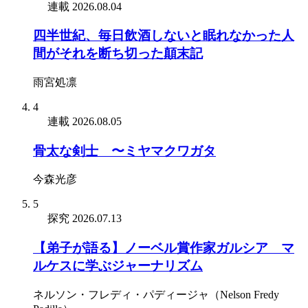
連載
2026.08.04
四半世紀、毎日飲酒しないと眠れなかった人
間がそれを断ち切った顛末記
雨宮処凛
4
連載
2026.08.05
骨太な剣士 〜ミヤマクワガタ
今森光彦
5
探究
2026.07.13
【弟子が語る】ノーベル賞作家ガルシア゠マ
ルケスに学ぶジャーナリズム
ネルソン・フレディ・パディージャ（Nelson Fredy