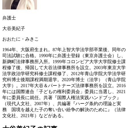
弁護士
大谷美紀子
おおたに・みきこ
1964年、大阪府生まれ。87年上智大学法学部卒業後、同年の
司法試験に合格。1990年に弁護士登録（東京弁護士会）し、
新麹町法律事務所入所。1999年コロンビア大学大学院修士課
程修了後、帰国して大谷法律事務所を設立。2003年東京大学
法学政治学研究科修士課程修了、2012年青山学院大学法学研
究科博士後期課程満期退学。2020年博士（法学）（青山学院
大学）。2017年大谷＆パートナーズ法律事務所を設立。2016
年には国際連合「子どもの権利委員会」委員に当選し、2021
年に委員長に就任。共著『国際人権法実践ハンドブック』
（現代人文社、2007年）、共編著『ハーグ条約の理論と実
務 国境を越えた子の奪い合い紛争の解決のために』（法律
文化社、2021年）などがある。