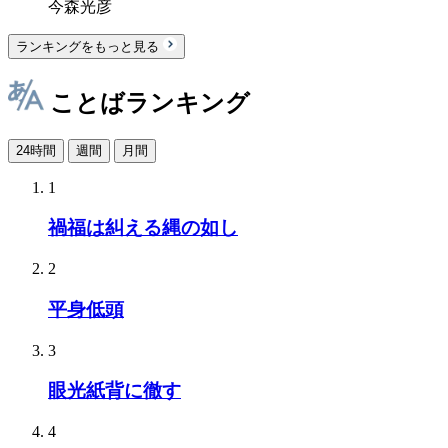
今森光彦
ランキングをもっと見る
ことばランキング
24時間
週間
月間
1
禍福は糾える縄の如し
2
平身低頭
3
眼光紙背に徹す
4