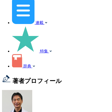
連載
特集
辞典
著者プロフィール