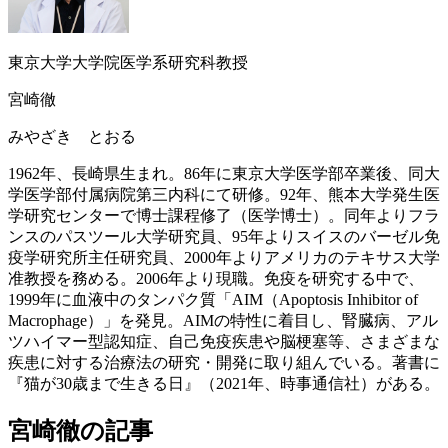
東京大学大学院医学系研究科教授
宮崎徹
みやざき とおる
1962年、長崎県生まれ。86年に東京大学医学部卒業後、同大
学医学部付属病院第三内科にて研修。92年、熊本大学発生医
学研究センターで博士課程修了（医学博士）。同年よりフラ
ンスのパスツール大学研究員、95年よりスイスのバーゼル免
疫学研究所主任研究員、2000年よりアメリカのテキサス大学
准教授を務める。2006年より現職。免疫を研究する中で、
1999年に血液中のタンパク質「AIM（Apoptosis Inhibitor of
Macrophage）」を発見。AIMの特性に着目し、腎臓病、アル
ツハイマー型認知症、自己免疫疾患や脳梗塞等、さまざまな
疾患に対する治療法の研究・開発に取り組んでいる。著書に
『猫が30歳まで生きる日』（2021年、時事通信社）がある。
宮崎徹の記事