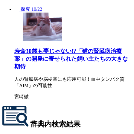
探究
10/22
寿命30歳も夢じゃない!?「猫の腎臓病治療
薬」の開発に寄せられた飼い主たちの大きな
期待
人の腎臓病や脳梗塞にも応用可能！血中タンパク質
「AIM」の可能性
宮崎徹
辞典内検索結果