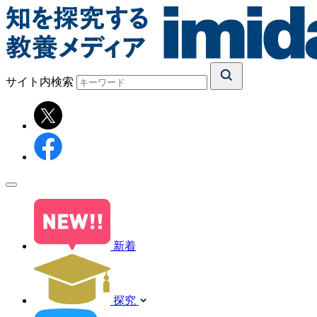
サイト内検索
新着
探究