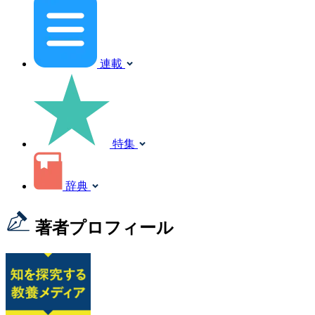
連載
特集
辞典
著者プロフィール