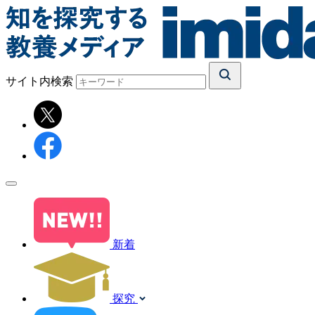
サイト内検索
新着
探究