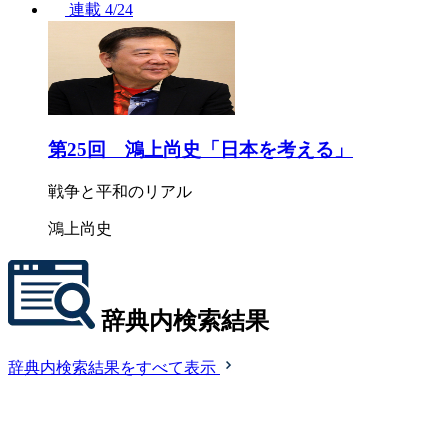
連載
4/24
第25回 鴻上尚史「日本を考える」
戦争と平和のリアル
鴻上尚史
辞典内検索結果
辞典内検索結果をすべて表示