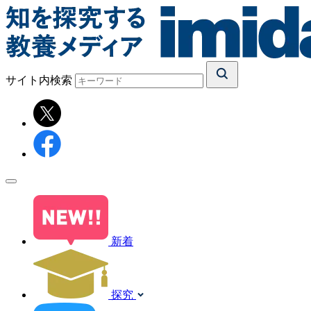
サイト内検索
新着
探究