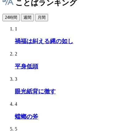
ことばランキング
24時間
週間
月間
1
禍福は糾える縄の如し
2
平身低頭
3
眼光紙背に徹す
4
蟷螂の斧
5