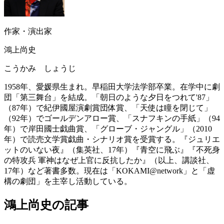
作家・演出家
鴻上尚史
こうかみ しょうじ
1958年、愛媛県生まれ。早稲田大学法学部卒業。在学中に劇
団「第三舞台」を結成。「朝日のような夕日をつれて'87」
（87年）で紀伊國屋演劇賞団体賞、「天使は瞳を閉じて」
（92年）でゴールデンアロー賞、「スナフキンの手紙」（94
年）で岸田國士戯曲賞、「グローブ・ジャングル」（2010
年）で読売文学賞戯曲・シナリオ賞を受賞する。『ジュリエ
ットのいない夜』（集英社、17年）『青空に飛ぶ』『不死身
の特攻兵 軍神はなぜ上官に反抗したか』（以上、講談社、
17年）など著書多数。現在は「KOKAMI@network」と「虚
構の劇団」を主宰し活動している。
鴻上尚史の記事