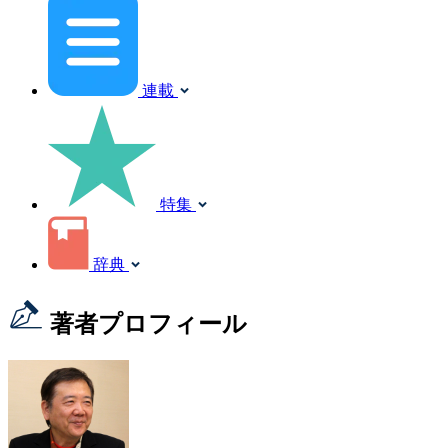
連載
特集
辞典
著者プロフィール