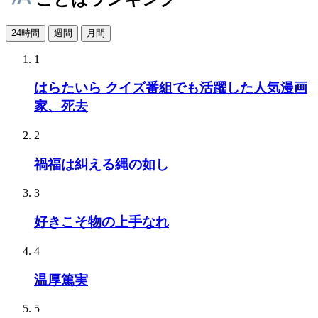
24時間
週間
月間
1
はらたいら クイズ番組でも活躍した人気漫画
家、死去
2
禍福は糾える縄の如し
3
好きこそ物の上手なれ
4
温厚篤実
5