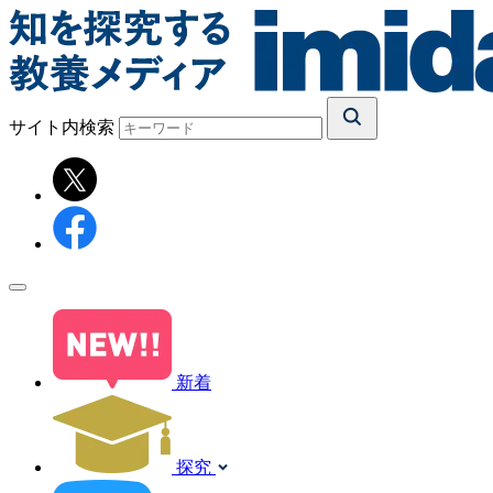
サイト内検索
新着
探究