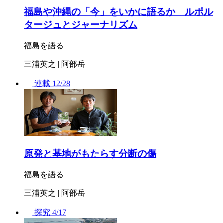
福島や沖縄の「今」をいかに語るか ルポル
タージュとジャーナリズム
福島を語る
三浦英之 | 阿部岳
連載
12/28
原発と基地がもたらす分断の傷
福島を語る
三浦英之 | 阿部岳
探究
4/17