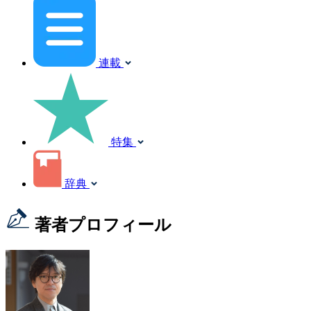
連載
特集
辞典
著者プロフィール