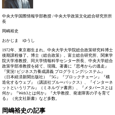
中央大学国際情報学部教授 / 中央大学政策文化総合研究所所
長
岡嶋裕史
おかじま ゆうし
1972年、東京都生まれ。中央大学大学院総合政策研究科博士
後期課程修了。博士（総合政策）。富士総合研究所、関東学
院大学准教授、同大学情報科学センター所長、中央大学総合
政策学部准教授を経て、現職。著書に『思考からの逃走』
『実況! ビジネス力養成講義 プログラミング/システム』
（日本経済新聞出版社）『5G』『ブロックチェーン』『構
造化するウェブ』（講談社ブルーバックス）、『インターネ
ットというリアル』（ミネルヴァ書房）、『メタバースとは
何か』『Web3とは何か』『大学教授、発達障害の子を育て
る』（光文社新書）など多数。
岡嶋裕史の記事