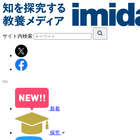
サイト内検索
新着
探究