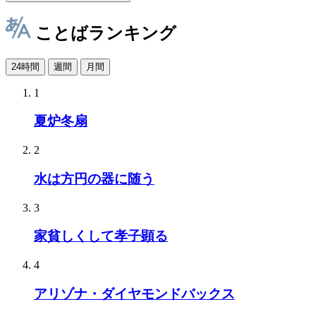
ことばランキング
24時間
週間
月間
1
夏炉冬扇
2
水は方円の器に随う
3
家貧しくして孝子顕る
4
アリゾナ・ダイヤモンドバックス