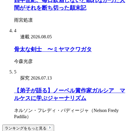
四半世紀、毎日飲酒しないと眠れなかった人
間がそれを断ち切った顛末記
雨宮処凛
4
連載
2026.08.05
骨太な剣士 〜ミヤマクワガタ
今森光彦
5
探究
2026.07.13
【弟子が語る】ノーベル賞作家ガルシア゠マ
ルケスに学ぶジャーナリズム
ネルソン・フレディ・パディージャ（Nelson Fredy
Padilla）
ランキングをもっと見る