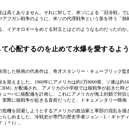
は高くありません。それに対して、米ソによる「旧冷戦」で
やアフガン戦争のように、米ソの代理戦争という形を伴う「熱
る、イデオロギーをめぐる対立とはどのようなものだったのか
して心配するのを止めて水爆を愛するよ
現した映画の代表作は、奇才スタンリー・キューブリック監督『
迎えました。1960年にアメリカは約1万8000発、ソ連は約
ICBM）が配備され、アメリカの小学校では核戦争が起きた時
のキューバに核配備を計画し、これにアメリカが海上封鎖で対
実際に核戦争が起きる直前だったと、ドキュメンタリー映画『
の危機を回避しようとするアメリカの政治家と軍部の混乱を描
たらしめました。冷戦史が専門の歴史学者ジョン・L・ギャデ
す
（＊1）
。