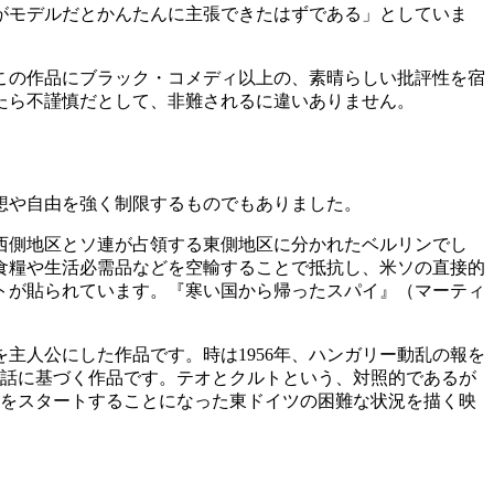
がモデルだとかんたんに主張できたはずである」としていま
この作品にブラック・コメディ以上の、素晴らしい批評性を宿
たら不謹慎だとして、非難されるに違いありません。
想や自由を強く制限するものでもありました。
西側地区とソ連が占領する東側地区に分かれたベルリンでし
が食糧や生活必需品などを空輸することで抵抗し、米ソの直接的
トが貼られています。『寒い国から帰ったスパイ』（マーティ
主人公にした作品です。時は1956年、ハンガリー動乱の報を
実話に基づく作品です。テオとクルトという、対照的であるが
後をスタートすることになった東ドイツの困難な状況を描く映