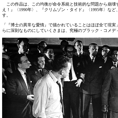
この作品は、この均衡が命令系統と技術的な問題から崩壊す
え！』〈1990年〉、『クリムゾン・タイド』〈1995年
す。
「『博士の異常な愛情』で描かれていることはほぼ全て現実
らに深刻なものにしていくさまは、究極のブラック・コメデ