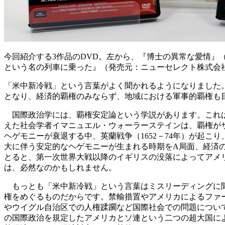
今回紹介する3作品のDVD。左から、『博士の異常な愛情』
という名の列車に乗った』（発売元：ニューセレクト株式会
「米中新冷戦」という言葉がよく聞かれるようになりました。
となり、経済的覇権のみならず、地域における軍事的覇権も
国際政治学には、覇権安定論という学説があります。これは
えた社会学者イマニュエル・ウォーラーステインは、覇権が
ヘゲモニーが衰退する中、英蘭戦争（1652－74年）が起
大に伴う安定的なヘゲモニーが生まれる時期をA局面、経済の
とると、第一次世界大戦以降のイギリスの没落によってアメリ
は、必然なのかもしれません。
もっとも「米中新冷戦」という言葉はミスリーディングに聞
権をめぐるものだからです。禁輸措置やアメリカによるファー
やウイグル自治区での人権蹂躙など国際社会での問題につい
の国際政治を規定したアメリカとソ連という二つの超大国に