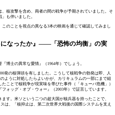
は、核攻撃を含め、両者の間の戦争が予期されていました。そ
戦」も伴いました。
。このことを視点の異なる3本の映画を通じて確認してみまし
うになったか』――「恐怖の均衡」の実
博士の異常な愛情』（1964年）でしょう。
1600発の核弾頭を有しました。こうして核戦争の勃発は即、人
どのように対処したらよいかが、カリキュラムの一部にまで組
抗したことで核戦争が現実味を帯びた事件（「キューバ危機」）
フォッグ・オブ・ウォー』（2003年）で証言しています。
きます。米ソという二つの超大国が核兵器を持ったことで、
ィスは、「核抑止は、第二次世界大戦後の国際システムを支え