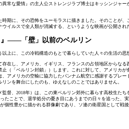
の異常な愛情』の主人公ストレンジラブ博士はキッシンジャー
時期に、その恐怖をユーモラスに描きました。そのことが、
ナウイルスで全人類が消滅する、というような映画が公開され
た』――「壁」以前のベルリン
以上に、この冷戦構造のもとで暮らしていた人々の生活の思
存在し、アメリカ、イギリス、フランスの占領地区からなる
を禁止（「ベルリン封鎖」）します。これに対して、アメリカ
は、アメリカの空輸に協力したパンナム航空に感謝するプレー
ベルリンを舞台にしたのも、ゆえなしのことではありません。
監督、2018年）は、この東ベルリン郊外に暮らす高校生たちを
行ったことで、退学処分の憂き目にあうまでの日々を追った、
ちが個性豊かに描かれる群像劇であり、ソ連の衛星国として戦