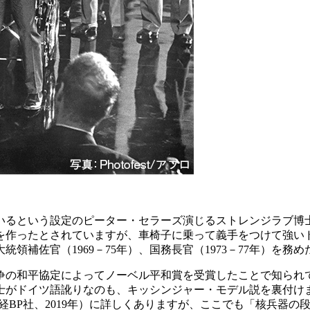
るという設定のピーター・セラーズ演じるストレンジラブ博士
を作ったとされていますが、車椅子に乗って義手をつけて強い
領補佐官（1969－75年）、国務長官（1973－77年）を務
の和平協定によってノーベル平和賞を受賞したことで知られ
博士がドイツ語訛りなのも、キッシンジャー・モデル説を裏付
（日経BP社、2019年）に詳しくありますが、ここでも「核兵器