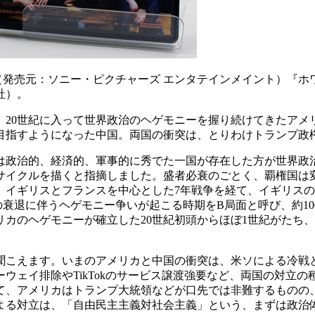
（発売元：ソニー・ピクチャーズ エンタテインメイント）『
社）。
20世紀に入って世界政治のヘゲモニーを握り続けてきたアメ
目指すようになった中国。両国の衝突は、とりわけトランプ政
政治的、経済的、軍事的に秀でた一国が存在した方が世界政
サイクルを描くと指摘しました。盛者必衰のごとく、覇権国は変
こり、イギリスとフランスを中心とした7年戦争を経て、イギリ
衰退に伴うヘゲモニー争いが起こる時期をB局面と呼び、約1
カのヘゲモニーが確立した20世紀初頭からほぼ1世紀がたち
こえます。いまのアメリカと中国の衝突は、米ソによる冷戦
ウェイ排除やTikTokのサービス譲渡強要など、両国の対立
て、アメリカはトランプ大統領などが口先では非難するものの
よる対立は、「自由民主主義対社会主義」という、まずは政治