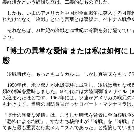
義経済かという経済対立は、二義的なものでした。
しかも、いまのアメリカと中国が全面戦争に突入する可能性
れだけでなく「冷戦」という言葉とは裏腹に、ベトナム戦争
それならば、21世紀の冷戦と20世紀の冷戦を分け隔ててい
ょう。
『博士の異常な愛情 または私は如何に
態
冷戦時代を、もっともコミカルに、しかし真実味をもって表
1950年代、米ソ双方が水爆実験に成功し、冷戦は新たな状況を
類の消滅を意味しました。60年代には大陸間弾道ミサイル（
み込まれたほどです。1962年には、ソ連がアメリカの喉元
も起きます。当時の国防長官だったロバート・マクナマラは、
『博士の異常な愛情』は、こうした時代を背景に全面核戦争
「恐怖による均衡」、すなわち核抑止が「冷戦」を「冷戦」
てきた最も重要な行動メカニズムであった」と指摘していま