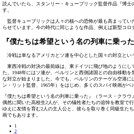
読んでいたら、スタンリー・キューブリック監督作品『博士
す。
監督キューブリックは人々の核への恐怖が最も高まっていた
らせています。今の時代に同じような作品、例えば新型コロ
『僕たちは希望という名の列車に乗っ
冷戦は単なるアメリカとソ連を中心とした国々の対立という
東西冷戦の対決の最前線は、東ドイツに飛び地のようにして
た。1948年にはソ連が、ベルリンと西側諸国との自由移動
な対立が始まりました。今でも、ベルリンのテーゲル空港に
ン・リット監督、1965年）をはじめ、多くのスパイ映画が
『僕たちは希望という名の列車に乗った』（ラース・クラウメ
偶然に聞いた高校生2人が、その犠牲者たちの追悼を教室で
ゆえに友情を育む2人の主人公と、彼らを取り巻く同級生た
画でもあります。
1
2