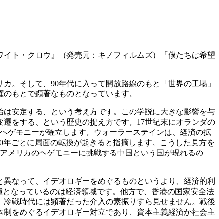
ホワイト・クロウ』（発売元：キノフィルムズ）『僕たちは希望
リカ。そして、90年代に入って開放路線のもと「世界の工場」
権のもとで顕著なものとなっています。
治は安定する、という考え方です。この学説に大きな影響を与
遷をする、という歴史の捉え方です。17世紀末にオランダの
スのヘゲモニーが確立します。ウォーラーステインは、経済の拡
00年ごとに局面の転換が起きると指摘します。こうした見方を
、アメリカのヘゲモニーに挑戦する中国という国が現れるの
と異なって、イデオロギーをめぐるものというより、経済的利
の種となっているのは経済領域です。他方で、香港の国家安全法
、冷戦時代には顕著だった介入の素振りすら見せません。戦後
体制をめぐるイデオロギー対立であり、資本主義経済か社会主