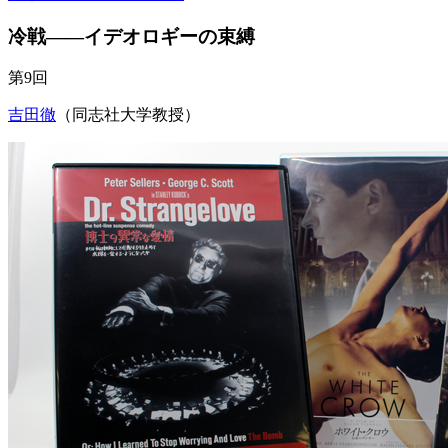
冷戦――イデオロギーの束縛
第9回
吉田徹
（同志社大学教授）