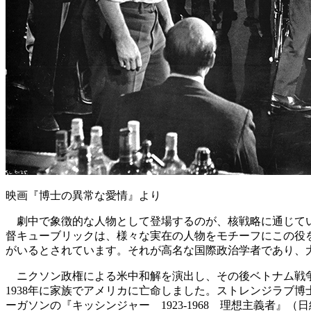
映画『博士の異常な愛情』より
劇中で象徴的な人物として登場するのが、核戦略に通じてい
督キューブリックは、様々な実在の人物をモチーフにこの役
がいるとされています。それが高名な国際政治学者であり、大統
ニクソン政権による米中和解を演出し、その後ベトナム戦争
1938年に家族でアメリカに亡命しました。ストレンジラブ
ーガソンの『キッシンジャー 1923-1968 理想主義者』