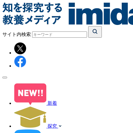
サイト内検索
新着
探究