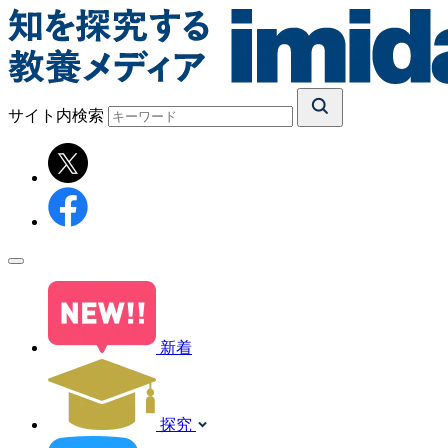
サイト内検索
新着
探究