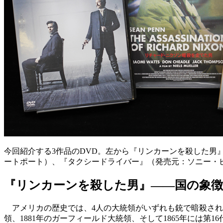
今回紹介する3作品のDVD。左から『リンカーンを殺した男
ートポート）、『タクシードライバー』（発売元：ソニー・
『リンカーンを殺した男』――国の象
アメリカの歴史では、4人の大統領がいずれも銃で暗殺されて
領、1881年のガーフィールド大統領、そして1865年には