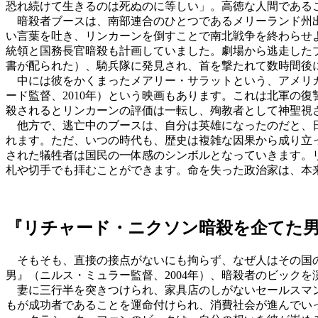
恐れ続けて生きるのは死ぬのに等しい」。高徳な人間である
暗殺者ブースは、南部連合のひとつであるメリーランド州出
い言葉を吐き、リンカーンを倒すことで南北戦争を終わらせ
統領と国務長官暗殺も計画していました。劇場から逃走した
書が配られた）、騎兵隊に発見され、首を撃たれて数時間後
中には彼をかくまったメアリー・サラットという、アメリカ
ード監督、2010年）という映画もあります。これは北軍の
殺されるとリンカーンの評価は一転し、殉教者として神聖視
他方で、逃亡中のブースは、自分は英雄になったのだと、日
れます。ただ、いつの時代も、歴史は複雑な因果から成り立
された犠牲者は国民の一体感のシンボルとなっていきます。
札や切手でも拝むことができます。命を失った政治家は、本
『リチャード・ニクソン暗殺を企てた
そもそも、直接の接点がないにも拘らず、なぜ人はその国の
男』（ニルス・ミュラー監督、2004年）、暗殺者のビック
妻に三行半を突きつけられ、家具店のしがないセールスマン
もが成功者であることを運命付けられ、消費社会が進んでいっ