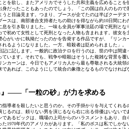
ことを欲し、またアメリカでそうした共和主義を広めることを
身だったこともあったのでしょう。「この国は白人のもので
ようと目論見ます。つまり、ブースが企てたのは半ばクーデタ
ブースは、南部連合支持者たちの助けを得ながら約10日間にわ
に息を引き取りました。一味も全員が軍事法廷の場で死刑とな
で初めて女性として死刑となった人物も含まれます。彼女を主
復讐心がいかに執拗だったのかを告発する作品ですが、『リン
されるようになりました。一方、暗殺者は貶められました」。
記に記します。一般的に政治テロを行うのは、世の中は間違
っています。それでも、戦争や暗殺はそうした複雑な背景を覆
リンカーンは、今日でもアメリカ人から最も尊敬される大統領の
来であれば、このようにして統合の象徴となるものでなければ
男』――「一粒の砂」が力を求める
指導者を殺したいと思うのか。その手掛かりを与えてくれる
を演じるのは、頼りない男を演じるなら右に出る俳優はいないで
であるビックは、職場の上司からのハラスメントもあり、自
た1970年代のアメリカがあります。「私のボスは私でしか