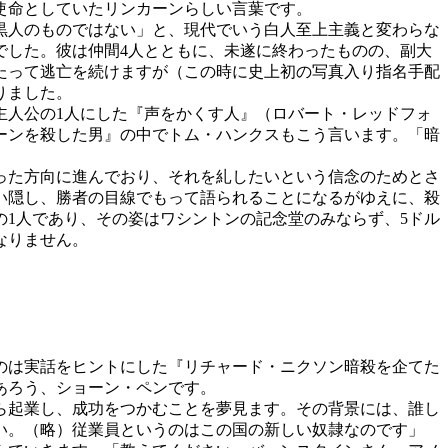
使命としていたリンカーンらしい言葉です。
黒人のものではない」と、現代でいう白人至上主義と変わらな
でした。彼は仲間4人とともに、未遂に終わったものの、副大
たって逃亡を続けますが（この時に史上初の写真入り指名手配
りました。
人公の1人にした『声をかくす人』（ロバート・レッドフォ
カーンを殺した男』の中でトム・ハンクスもこう言います。「暗
った方向に進んでおり、それを糺したいという信念のためとさ
い隠し、勝者の目線でもって語られることになるがゆえに、殺
1人であり、その姿はワシントンの記念堂のみならず、5ドル
なりません。
のは実話をヒントにした『リチャード・ニクソン暗殺を企てた
あろう、ショーン・ペンです。
ら起業し、成功をつかむことを夢見ます。その背景には、誰し
ない。（略）従業員というのはこの国の新しい奴隷なのです」