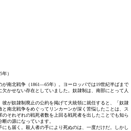
5年）
北戦争（1861―65年）。ヨーロッパでは19世紀半ばまで
に欠かせない存在としていました。奴隷制は、南部にとって人
す。彼が奴隷制廃止の公約を掲げて大統領に就任すると、「奴隷
放と南北戦争をめぐってリンカーンが深く苦悩したことは、ス
カ軍のそれぞれの戦死者数を上回る戦死者を出したことでも知ら
分断の源になっています。
手にも届く。殺人者の手により死ぬのは、一度だけだ。しかし