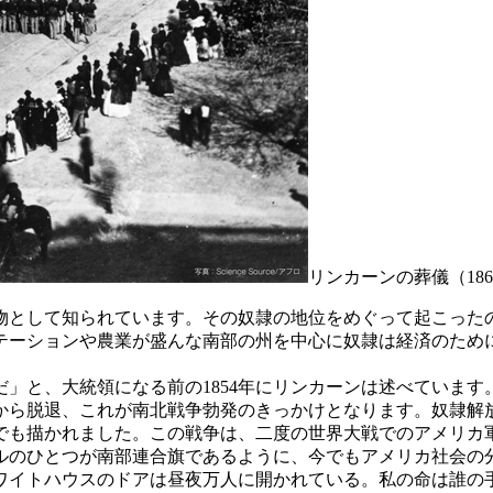
リンカーンの葬儀（186
して知られています。その奴隷の地位をめぐって起こったのが南
テーションや農業が盛んな南部の州を中心に奴隷は経済のため
」と、大統領になる前の1854年にリンカーンは述べていま
から脱退、これが南北戦争勃発のきっかけとなります。奴隷解
）でも描かれました。この戦争は、二度の世界大戦でのアメリ
ルのひとつが南部連合旗であるように、今でもアメリカ社会の
イトハウスのドアは昼夜万人に開かれている。私の命は誰の