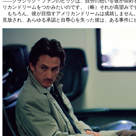
――クラシック・ファンのビックは、自分の想いを彼が崇め
リカンドリームをつかみたいのです。（略）それが高望みで
もちろん、彼が目指すアメリカンドリームは成就しません。
見放され、あらゆる承認と自尊心を失った彼は、ある事件に