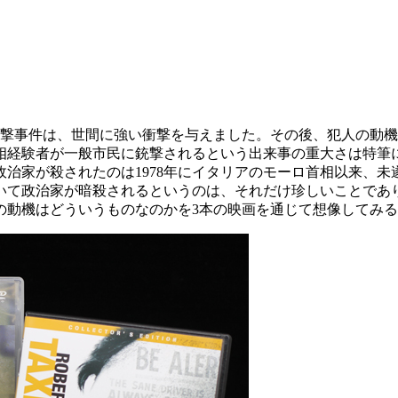
銃撃事件は、世間に強い衝撃を与えました。その後、犯人の動
経験者が一般市民に銃撃されるという出来事の重大さは特筆に
治家が殺されたのは1978年にイタリアのモーロ首相以来、未遂
いて政治家が暗殺されるというのは、それだけ珍しいことであ
動機はどういうものなのかを3本の映画を通じて想像してみる