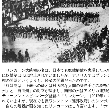
リンカーン大統領の名は、日本でも奴隷解放を実現した人物と
に奴隷制はほぼ廃止されていましたが、アメリカではプラン
権の問題というよりも、経済の問題だったのです。
「奴隷制は、正義への愛とは対照的な人間の身勝手さの象徴だ
州」と「自由州」の対立が深まり、南部の州はアメリカ連邦
ティーブン・スピルバーグ監督の『リンカーン』（2012年
れていますが、現在でも反ワシントン（連邦政府）のシンボ
自らの暗殺計画を知ったリンカーンはこう言います。「ホワ