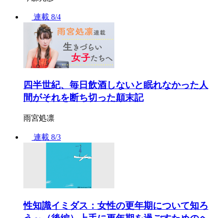
連載
8/4
四半世紀、毎日飲酒しないと眠れなかった人
間がそれを断ち切った顛末記
雨宮処凛
連載
8/3
性知識イミダス：女性の更年期について知ろ