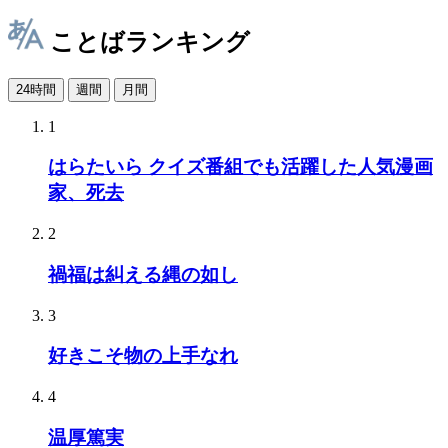
ことばランキング
24時間
週間
月間
1
はらたいら クイズ番組でも活躍した人気漫画
家、死去
2
禍福は糾える縄の如し
3
好きこそ物の上手なれ
4
温厚篤実