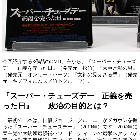
今回紹介する3作品のDVD。左から、『スーパー・チューズ
デー 正義を売った日』（発売元：松竹）『大臣と影の男』
（発売元：オンリー・ハーツ）『女神の見えざる手』（発売
元：キノフィルムズ／竹下グループ）。
『スーパー・チューズデー 正義を売
った日』――政治の目的とは？
最初の一本は、俳優ジョージ・クルーニーがメガホンを握
った『スーパー・チューズデー』（2011年）です。2004年に
民主党の大統領選候補ハワード・ディーンの選挙スタッフが
書いた戯曲を原作にしています。配役は、実生活でも熱心な