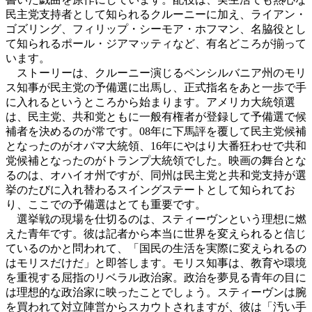
民主党支持者として知られるクルーニーに加え、ライアン・
ゴズリング、フィリップ・シーモア・ホフマン、名脇役とし
て知られるポール・ジアマッティなど、有名どころが揃って
います。
ストーリーは、クルーニー演じるペンシルバニア州のモリ
ス知事が民主党の予備選に出馬し、正式指名をあと一歩で手
に入れるというところから始まります。アメリカ大統領選
は、民主党、共和党ともに一般有権者が登録して予備選で候
補者を決めるのが常です。08年に下馬評を覆して民主党候補
となったのがオバマ大統領、16年にやはり大番狂わせで共和
党候補となったのがトランプ大統領でした。映画の舞台とな
るのは、オハイオ州ですが、同州は民主党と共和党支持が選
挙のたびに入れ替わるスイングステートとして知られてお
り、ここでの予備選はとても重要です。
選挙戦の現場を仕切るのは、スティーヴンという理想に燃
えた青年です。彼は記者から本当に世界を変えられると信じ
ているのかと問われて、「国民の生活を実際に変えられるの
はモリスだけだ」と即答します。モリス知事は、教育や環境
を重視する屈指のリベラル政治家。政治を夢見る青年の目に
は理想的な政治家に映ったことでしょう。スティーヴンは腕
を買われて対立陣営からスカウトされますが、彼は「汚い手