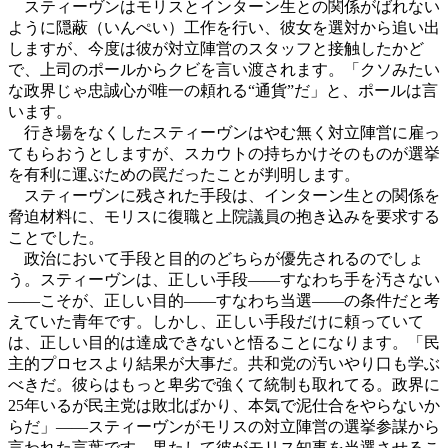
スティーヴンはモリスとインターン生との関係がばれない
ように隠蔽（いんぺい）工作を行い、彼女を選対から追い出
しますが、今度は彼が対立陣営のスタッフと接触したかど
で、上司のポールからクビを言い渡されます。「クソみたい
な政界じゃ忠誠心が唯一の頼れる“通貨”だ」と、ポールは言
います。
行き場をなくしたスティーヴンはやむ無く対立陣営に雇っ
てもらおうとしますが、スカウトの持ちかけそのものが選挙
を有利に運ぶための罠だったことが判明します。
スティーヴンに残された手段は、インターン生との関係を
脅迫材料に、モリスに復職と上院議員の抱き込みを要求する
ことでした。
政治において手段と目的のどちらが優先されるのでしょ
う。スティーヴンは、正しい手段――すなわち手を汚さない
――こそが、正しい目的――すなわち当選――の条件だと考
えていた青年です。しかし、正しい手段だけに頼っていて
は、正しい目的は達成できないと悟ることになります。「民
主的プロセスより結果が大事だ。共和党の汚いやり口も学ぶ
べきだ。彼らはもっと卑劣で強くて統制も取れてる。政界に
25年いるが民主党は敗北ばかり、本気で泥仕合をやらないか
らだ」――スティーヴンがモリスの対立陣営の選挙参謀から
言われた言葉です。果たして彼がモリス知事を当選させるこ