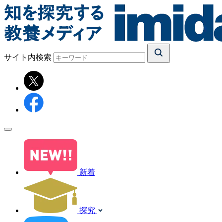
サイト内検索
新着
探究