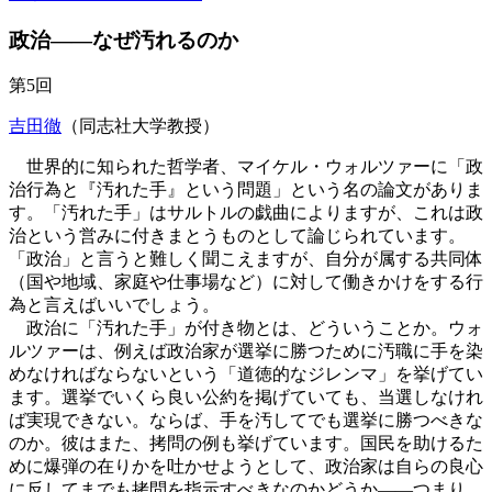
政治――なぜ汚れるのか
第5回
吉田徹
（同志社大学教授）
世界的に知られた哲学者、マイケル・ウォルツァーに「政
治行為と『汚れた手』という問題」という名の論文がありま
す。「汚れた手」はサルトルの戯曲によりますが、これは政
治という営みに付きまとうものとして論じられています。
「政治」と言うと難しく聞こえますが、自分が属する共同体
（国や地域、家庭や仕事場など）に対して働きかけをする行
為と言えばいいでしょう。
政治に「汚れた手」が付き物とは、どういうことか。ウォ
ルツァーは、例えば政治家が選挙に勝つために汚職に手を染
めなければならないという「道徳的なジレンマ」を挙げてい
ます。選挙でいくら良い公約を掲げていても、当選しなけれ
ば実現できない。ならば、手を汚してでも選挙に勝つべきな
のか。彼はまた、拷問の例も挙げています。国民を助けるた
めに爆弾の在りかを吐かせようとして、政治家は自らの良心
に反してまでも拷問を指示すべきなのかどうか――つまり、