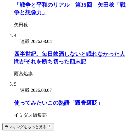
「戦争と平和のリアル」第35回 矢田稔「戦
争と想像力」
矢田稔
4
連載
2026.08.04
四半世紀、毎日飲酒しないと眠れなかった人
間がそれを断ち切った顛末記
雨宮処凛
5
連載
2026.08.07
使ってみたいこの熟語「毀誉褒貶」
イミダス編集部
ランキングをもっと見る