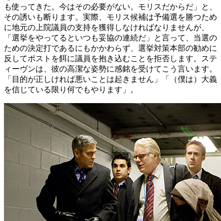
も使ってきた。今はその必要がない。モリスだからだ」と、
その誘いも断ります。実際、モリス候補は予備選を勝つため
に地元の上院議員の支持を獲得しなければなりませんが、
「選挙をやってるといつも妥協の連続だ」と言って、当選の
ための決定打であるにもかかわらず、選挙対策本部の勧めに
反してポストを餌に議員を抱き込むことを拒否します。ステ
ィーヴンは、彼の高潔な姿勢に感銘を受けてこう言います。
「目的が正しければ悪いことは起きません」「（僕は）大義
を信じている限り何でもやります」。