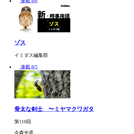
連載
8/6
ゾス
イミダス編集部
連載
8/5
骨太な剣士 〜ミヤマクワガタ
第110回
今森光彦