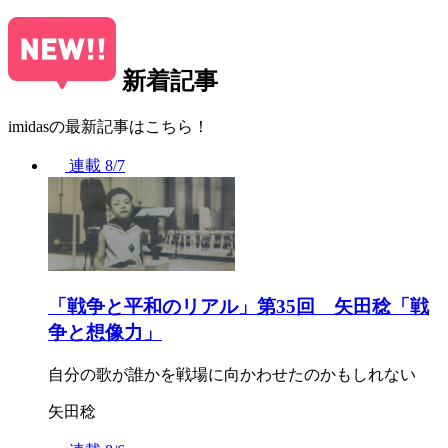
新着記事
imidasの最新記事はこちら！
連載
8/7
「戦争と平和のリアル」第35回 矢田稔「戦
争と想像力」
自分の歌が誰かを戦場に向かわせたのかもしれない
矢田稔