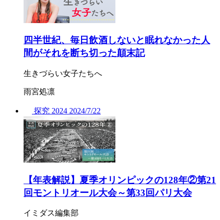
四半世紀、毎日飲酒しないと眠れなかった人
間がそれを断ち切った顛末記
生きづらい女子たちへ
雨宮処凛
探究
2024
2024/
7/22
【年表解説】夏季オリンピックの128年②第21
回モントリオール大会～第33回パリ大会
イミダス編集部