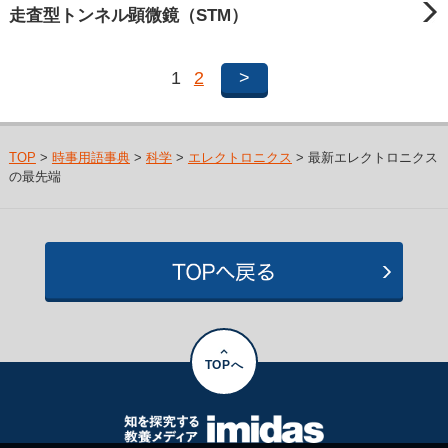
走査型トンネル顕微鏡（STM）
1
2
>
TOP
>
時事用語事典
>
科学
>
エレクトロニクス
> 最新エレクトロニクス
の最先端
TOPへ